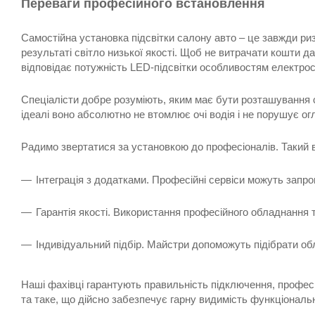
Переваги професійного встановлення
Самостійна установка підсвітки салону авто – це завжди р
результаті світло низької якості. Щоб не витрачати кошти
відповідає потужність LED-підсвітки особливостям електро
Спеціалісти добре розуміють, яким має бути розташування св
ідеалі воно абсолютно не втомлює очі водія і не порушує ог
Радимо звертатися за установкою до професіоналів. Такий в
Інтеграція з додатками. Професійні сервіси можуть запр
Гарантія якості. Використання професійного обладнання т
Індивідуальний підбір. Майстри допоможуть підібрати об
Наші фахівці гарантують правильність підключення, професі
та таке, що дійсно забезпечує гарну видимість функціональ