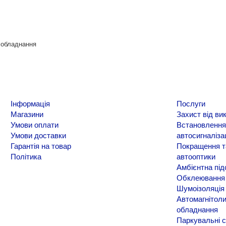
о обладнання
Інформація
Послуги
Магазини
Захист від ви
Умови оплати
Встановлення
Умови доставки
автосигналіза
Гарантія на товар
Покращення т
Політика
автооптики
Амбієнтна під
Обклеювання 
Шумоізоляція
Автомагнітоли
обладнання
Паркувальні 