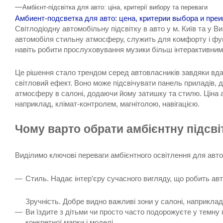
—
Амбієнт-підсвітка для авто: ціна, критерії вибору та переваги
Амбиент-подсветка для авто: цена, критерии выбора и пр
Світлодіодну автомобільну підсвітку в авто у м. Київ та у 
автомобіля стильну атмосферу, служить для комфорту і фун
навіть робити прослуховування музики більш інтерактивним
Це рішення стало трендом серед автовласників завдяки вда
світловий ефект. Воно може підсвічувати панель приладів, д
атмосферу в салоні, додаючи йому затишку та стилю. Ціна ам
наприклад, клімат-контролем, магнітолою, навігацією.
Чому варто обрати амбієнтну підсві
Виділимо ключові переваги амбієнтного освітлення для авто
Стиль. Надає інтер’єру сучасного вигляду, що робить авт
Зручність. Добре видно важливі зони у салоні, наприклад
Ви їздите з дітьми чи просто часто подорожуєте у темну
конкретної марки і моделі.