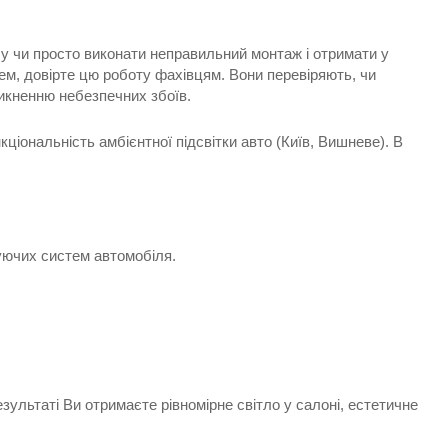
бу чи просто виконати неправильний монтаж і отримати у
ем, довірте цю роботу фахівцям. Вони перевіряють, чи
икненню небезпечних збоїв.
ціональність амбієнтної підсвітки авто (Київ, Вишневе). В
нуючих систем автомобіля.
ультаті Ви отримаєте рівномірне світло у салоні, естетичне