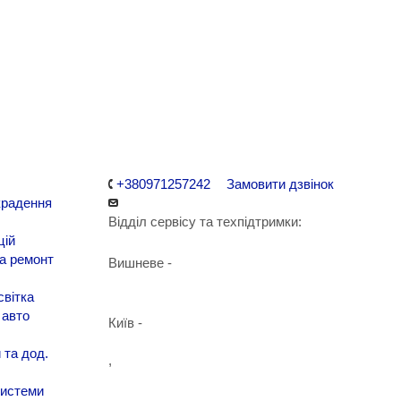
+380971257242
Замовити дзвінок
крадення
Відділ сервісу та техпідтримки:
цій
а ремонт
Вишневе -
+38 098 090 15 01
світка
авто
Київ -
+38 098 989 03 30
 та дод.
,
+38 097 125 72 42
системи