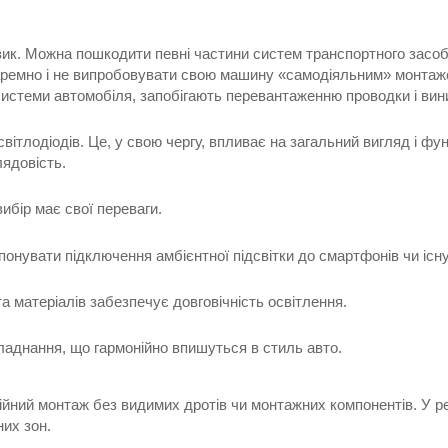
изик. Можна пошкодити певні частини систем транспортного засо
 даремно і не випробовувати свою машину «самодіяльним» монтаж
системи автомобіля, запобігають перевантаженню проводки і вин
ітлодіодів. Це, у свою чергу, впливає на загальний вигляд і функ
лядовість.
ибір має свої переваги.
опонувати підключення амбієнтної підсвітки до смартфонів чи іс
а матеріалів забезпечує довговічність освітлення.
ладнання, що гармонійно впишуться в стиль авто.
йний монтаж без видимих дротів чи монтажних компонентів. У рез
них зон.