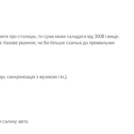
рити про столицю, то сума може складати від 300$ і вище.
ує базове рішення, чи Ви більше схильні до преміальних
 синхронізація з музикою і ін.).
и салону авто.