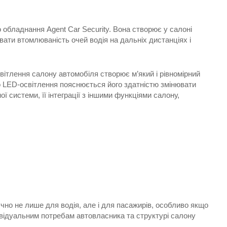
 обладнання Agent Car Security. Вона створює у салоні
ти втомлюваність очей водія на дальніх дистанціях і
ітлення салону автомобіля створює м’який і рівномірний
ого LED-освітлення пояснюється його здатністю змінювати
 системи, її інтеграції з іншими функціями салону,
учно не лише для водія, але і для пасажирів, особливо якщо
дивідуальним потребам автовласника та структурі салону