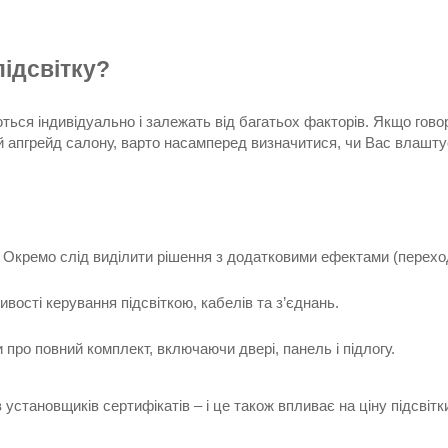
підсвітку?
ються індивідуально і залежать від багатьох факторів. Якщо гово
кий апгрейд салону, варто насамперед визначитися, чи Вас влашт
 Окремо слід виділити рішення з додатковими ефектами (переходи,
ливості керування підсвіткою, кабелів та з’єднань.
 про повний комплект, включаючи двері, панель і підлогу.
 установщиків сертифікатів – і це також впливає на ціну підсвітк