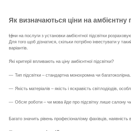
Як визначаються ціни на амбієнтну 
Ціни на послуги з установки амбієнтної підсвітки розрахову
Для того щоб дізнатися, скільки потрібно інвестувати у та
варіантів.
Які критерії впливають на ціну амбієнтної підсвітки?
Тип підсвітки – стандартна монохромна чи багатоколірна.
Якість матеріалів – якість і яскравість світлодіодів, особ
Обсяг роботи – чи мова йде про підсвітку лише салону чи
Багато значить рівень професіоналізму фахівців, наявність в