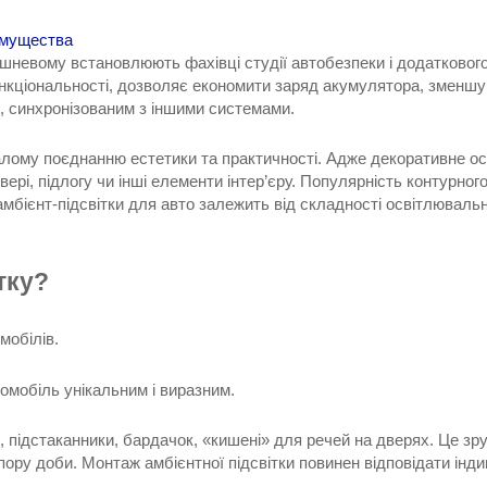
еимущества
Вишневому встановлюють фахівці студії автобезпеки і додаткового
кціональності, дозволяє економити заряд акумулятора, зменшува
, синхронізованим з іншими системами.
лому поєднанню естетики та практичності. Адже декоративне осв
вері, підлогу чи інші елементи інтер’єру. Популярність контурн
бієнт-підсвітки для авто залежить від складності освітлювальної
тку?
мобілів.
омобіль унікальним і виразним.
, підстаканники, бардачок, «кишені» для речей на дверях. Це зр
 пору доби. Монтаж амбієнтної підсвітки повинен відповідати ін