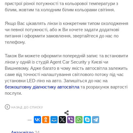
пристрої різної потужності та кольорової температури з
білим, жовтим та холодним білим кольорами світіння.
Якщо Вас цікавлять лінзи із конкретним типом охолодження
чи певної потужності, або ж Ви хочете задати додаткові
питання і оформити замовлення, звертайтеся до нас по
телефону.
Також Ви можете оформити попередній запис та встановити
лінзи у одній із студій Agent Car Security у Києві чи
Вишневому. Адже багато в чому якість автосвітла залежить
саме від точності налаштування світлового потоку під час
установки LED-лінз на авто. Запишіться до нас на
безкоштовну діагностику автосвітла
та розрахунок вартості
послуги.
НАЗАД ДО СПИСКУ
Автосвітло
24