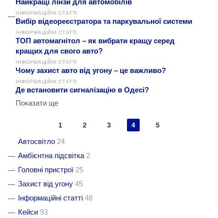
Найкращі лінзи для автомобілів
ІНФОРМАЦІЙНІ СТАТТІ
Вибір відеореєстратора та паркувальної системи
ІНФОРМАЦІЙНІ СТАТТІ
ТОП автомагнітол – як вибрати кращу серед
кращих для свого авто?
ІНФОРМАЦІЙНІ СТАТТІ
Чому захист авто від угону – це важливо?
ІНФОРМАЦІЙНІ СТАТТІ
Де встановити сигналізацію в Одесі?
Показати ще
1
2
3
4
5
Автосвітло
24
Амбієнтна підсвітка
2
Головні пристрої
25
Захист від угону
45
Інформаційні статті
48
Кейси
93