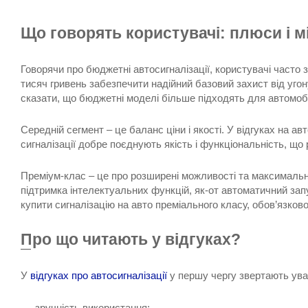
Що говорять користувачі: плюси і 
Говорячи про бюджетні автосигналізації, користувачі часто 
тисяч гривень забезпечити надійний базовий захист від уго
сказати, що бюджетні моделі більше підходять для автомобіл
Середній сегмент – це баланс ціни і якості. У відгуках на а
сигналізації добре поєднують якість і функціональність, щ
Преміум-клас – це про розширені можливості та максимальни
підтримка інтелектуальних функцій, як-от автоматичний за
купити сигналізацію на авто преміального класу, обов’язков
Про що читають у відгуках?
У
відгуках про автосигналізації
у першу чергу звертають уваг
зручність використання;