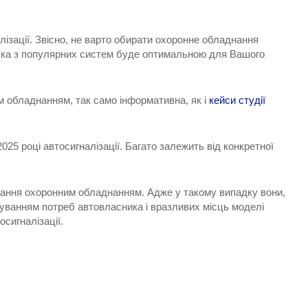
ізації. Звісно, не варто обирати охоронне обладнання
, яка з популярних систем буде оптимальною для Вашого
им обладнанням, так само інформативна, як і
кейси студії
025 році автосигналізації. Багато залежить від конкретної
ування охоронним обладнанням. Адже у такому випадку вони,
ахуванням потреб автовласника і вразливих місць моделі
сигналізації.