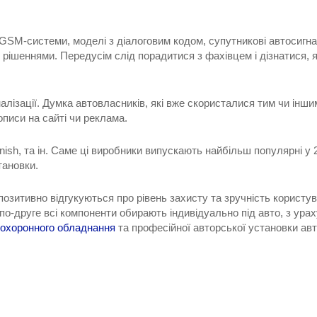
GSM-системи, моделі з діалоговим кодом, супутникові автосигнал
и рішеннями. Передусім слід порадитися з фахівцем і дізнатися
алізації. Думка автовласників, які вже скористалися тим чи інш
описи на сайті чи реклама.
ish, та ін. Саме ці виробники випускають найбільш популярні у 2
становки.
позитивно відгукуються про рівень захисту та зручність корист
 по-друге всі компоненти обирають індивідуально під авто, з ур
 охоронного обладнання
та професійної авторської установки авто