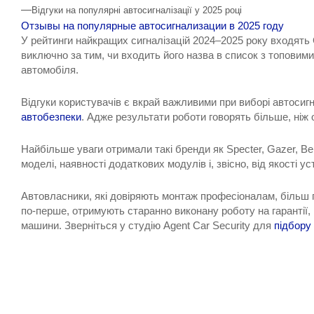
—
Відгуки на популярні автосигналізації у 2025 році
Отзывы на популярные автосигнализации в 2025 году
У рейтинги найкращих сигналізацій 2024–2025 року входять 
виключно за тим, чи входить його назва в список з топовим
автомобіля.
Відгуки користувачів є вкрай важливими при виборі автосигн
автобезпеки
. Адже результати роботи говорять більше, ніж 
Найбільше уваги отримали такі бренди як Specter, Gazer, Ben
моделі, наявності додаткових модулів і, звісно, від якості у
Автовласники, які довіряють монтаж професіоналам, більш 
по-перше, отримують старанно виконану роботу на гарантії,
машини. Зверніться у студію Agent Car Security для
підбору