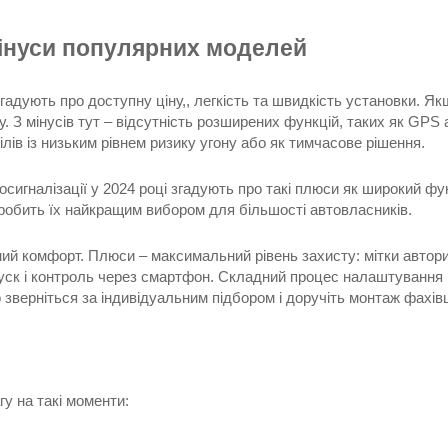
мінуси популярних моделей
згадують про доступну ціну,, легкість та швидкість установки. Я
ну. З мінусів тут – відсутність розширених функцій, таких як G
ів із низьким рівнем ризику угону або як тимчасове рішення.
втосигналізації у 2024 році згадують про такі плюси як широкий ф
о робить їх найкращим вибором для більшості автовласників.
й комфорт. Плюси – максимальний рівень захисту: мітки авториз
пуск і контроль через смартфон. Складний процес налаштування 
о зверніться за індивідуальним підбором і доручіть монтаж фахів
у на такі моменти: