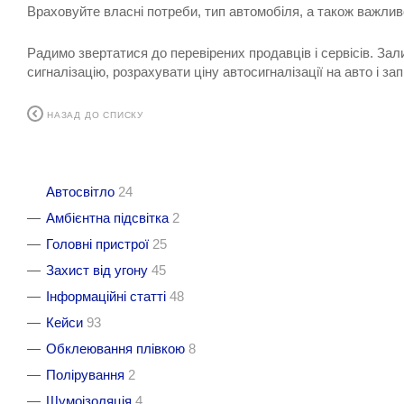
Враховуйте власні потреби, тип автомобіля, а також важливо 
Радимо звертатися до перевірених продавців і сервісів. Зал
сигналізацію, розрахувати ціну автосигналізації на авто і з
НАЗАД ДО СПИСКУ
Автосвітло
24
Амбієнтна підсвітка
2
Головні пристрої
25
Захист від угону
45
Інформаційні статті
48
Кейси
93
Обклеювання плівкою
8
Полірування
2
Шумоізоляція
4