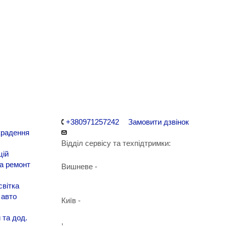
+380971257242
Замовити дзвінок
крадення
Відділ сервісу та техпідтримки:
цій
а ремонт
Вишневе -
+38 098 090 15 01
світка
авто
Київ -
+38 098 989 03 30
 та дод.
,