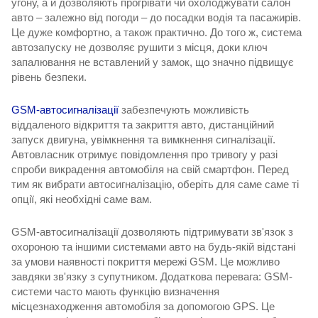
угону, а й дозволяють прогрівати чи охолоджувати салон
авто – залежно від погоди – до посадки водія та пасажирів.
Це дуже комфортно, а також практично. До того ж, система
автозапуску не дозволяє рушити з місця, доки ключ
запалювання не вставлений у замок, що значно підвищує
рівень безпеки.
GSM-автосигналізації
забезпечують можливість
віддаленого відкриття та закриття авто, дистанційний
запуск двигуна, увімкнення та вимкнення сигналізації.
Автовласник отримує повідомлення про тривогу у разі
спроби викрадення автомобіля на свій смартфон. Перед
тим як вибрати автосигналізацію, оберіть для саме саме ті
опції, які необхідні саме вам.
GSM-автосигналізації дозволяють підтримувати зв'язок з
охороною та іншими системами авто на будь-якій відстані
за умови наявності покриття мережі GSM. Це можливо
завдяки зв'язку з супутником. Додаткова перевага: GSM-
системи часто мають функцію визначення
місцезнаходження автомобіля за допомогою GPS. Це