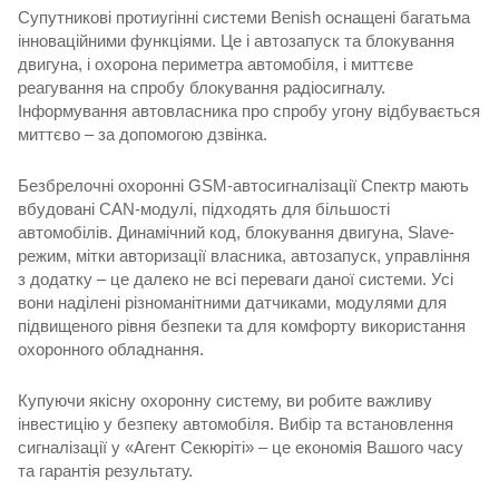
Супутникові протиугінні системи Benish оснащені багатьма
інноваційними функціями. Це і автозапуск та блокування
двигуна, і охорона периметра автомобіля, і миттєве
реагування на спробу блокування радіосигналу.
Інформування автовласника про спробу угону відбувається
миттєво – за допомогою дзвінка.
Безбрелочні охоронні GSM-автосигналізації Спектр мають
вбудовані CAN-модулі, підходять для більшості
автомобілів. Динамічний код, блокування двигуна, Slave-
peжим, мітки авторизації власника, автозапуск, управління
з додатку – це далеко не всі переваги даної системи. Усі
вони наділені різноманітними датчиками, модулями для
підвищеного рівня безпеки та для комфорту використання
охоронного обладнання.
Купуючи якісну охоронну систему, ви робите важливу
інвестицію у безпеку автомобіля. Вибір та встановлення
сигналізації у «Агент Секюріті» – це економія Вашого часу
та гарантія результату.