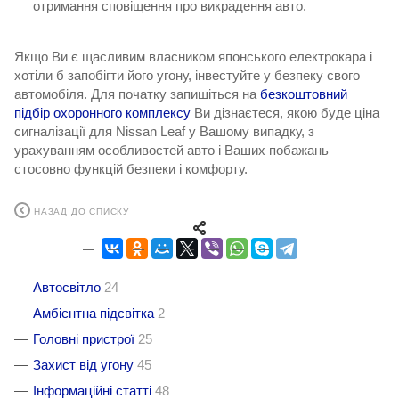
отримання сповіщення про викрадення авто.
Якщо Ви є щасливим власником японського електрокара і
хотіли б запобігти його угону, інвестуйте у безпеку свого
автомобіля. Для початку запишіться на
безкоштовний
підбір охоронного комплексу
Ви дізнаєтеся, якою буде ціна
сигналізації для Nissan Leaf у Вашому випадку, з
урахуванням особливостей авто і Ваших побажань
стосовно функцій безпеки і комфорту.
НАЗАД ДО СПИСКУ
Автосвітло
24
Амбієнтна підсвітка
2
Головні пристрої
25
Захист від угону
45
Інформаційні статті
48