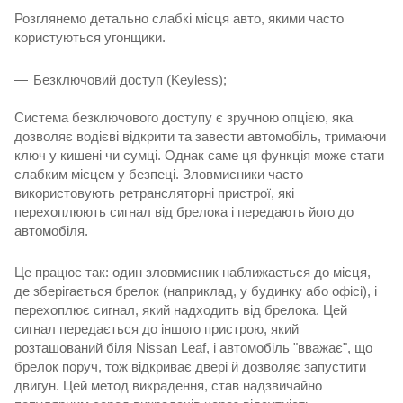
Розглянемо детально слабкі місця авто, якими часто
користуються угонщики.
Безключовий доступ (Keyless);
Система безключового доступу є зручною опцією, яка
дозволяє водієві відкрити та завести автомобіль, тримаючи
ключ у кишені чи сумці. Однак саме ця функція може стати
слабким місцем у безпеці. Зловмисники часто
використовують ретрансляторні пристрої, які
перехоплюють сигнал від брелока і передають його до
автомобіля.
Це працює так: один зловмисник наближається до місця,
де зберігається брелок (наприклад, у будинку або офісі), і
перехоплює сигнал, який надходить від брелока. Цей
сигнал передається до іншого пристрою, який
розташований біля Nissan Leaf, і автомобіль "вважає", що
брелок поруч, тож відкриває двері й дозволяє запустити
двигун. Цей метод викрадення, став надзвичайно