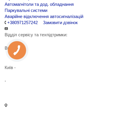
Автомагнітоли та дод. обладнання
Паркувальні системи
Аварійне відключення автосигналізацій
+380971257242
Замовити дзвінок
Відділ сервісу та техпідтримки:
Вишневе -
+38 098 090 15 01
Київ -
+38 098 989 03 30
,
+38 097 125 72 42
info@agent-security.com.ua
- м. Київ, вул. Сирецька, 33 Х
- м. Вишневе, вул. Київська, 2