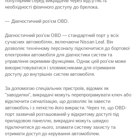
популярним серед викрадачів через відсутність
необхідності фізичного доступу до брелока.
Діагностичний роз'єм OBD.
Діагностичний роз'єм OBD — стандартний порт у всіх
сучасних автомобілях, включаючи Nissan Leaf. Він
дозволяє технічному персоналу підключитися до бортової
електроніки автомобіля для діагностики систем та
управління окремими функціями. Однак цей роз'єм може
використовуватися і зловмисниками для отримання
доступу до внутрішніх систем автомобіля.
За допомогою спеціальних пристроїв, відомих як
"заводилки", викрадачі можуть перепрограмувати ключ або
відключити сигналізацію, що дозволяє їм завести
автомобіль і з легкістю його викрасти. Через те, що OBD-
порт зазвичай розташований у відкритому доступі під
приладовою панеллю, викрадачі можуть швидко
підключитися до нього, зламати систему захисту та
отримати доступ до керування автомобілем.