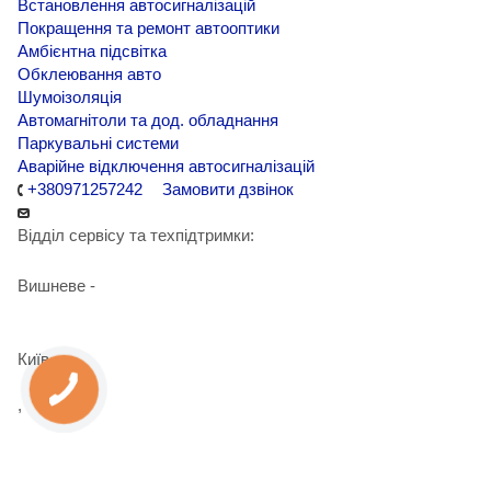
Встановлення автосигналізацій
Покращення та ремонт автооптики
Амбієнтна підсвітка
Обклеювання авто
Шумоізоляція
Автомагнітоли та дод. обладнання
Паркувальні системи
Аварійне відключення автосигналізацій
+380971257242
Замовити дзвінок
Відділ сервісу та техпідтримки:
Вишневе -
+38 098 090 15 01
Київ -
+38 098 989 03 30
,
+38 097 125 72 42
info@agent-security.com.ua