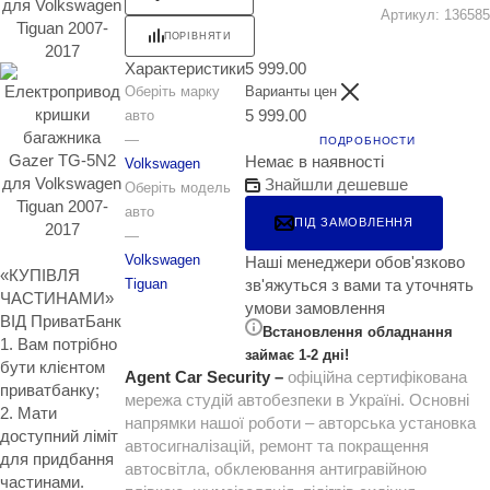
Артикул:
136585
ПОРІВНЯТИ
Характеристики
5 999.00
Оберіть марку
Варианты цен
5 999.00
авто
—
ПОДРОБНОСТИ
Немає в наявності
Volkswagen
Знайшли дешевше
Оберіть модель
авто
ПІД ЗАМОВЛЕННЯ
—
Volkswagen
Наші менеджери обов'язково
«КУПІВЛЯ
зв'яжуться з вами та уточнять
Tiguan
ЧАСТИНАМИ»
умови замовлення
ВІД ПриватБанк
Встановлення обладнання
1. Вам потрібно
займає 1-2 дні!
бути клієнтом
Agent Car Security –
офіційна сертифікована
приватбанку;
мережа студій автобезпеки в Україні. Основні
2. Мати
напрямки нашої роботи – авторська установка
доступний ліміт
автосигналізацій, ремонт та покращення
для придбання
автосвітла, обклеювання антигравійною
частинами.