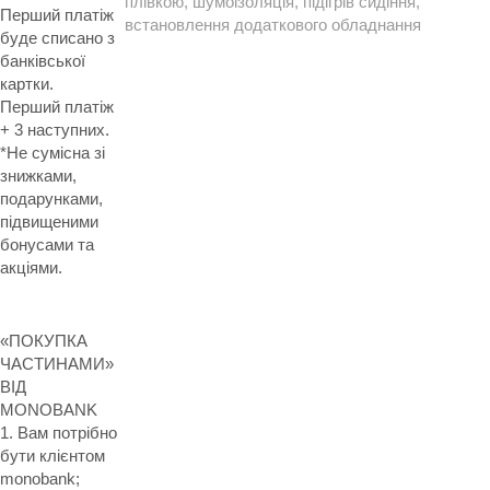
плівкою, шумоізоляція, підігрів сидіння,
Перший платіж
встановлення додаткового обладнання
буде списано з
банківської
картки.
Перший платіж
+ 3 наступних.
*Не сумісна зі
знижками,
подарунками,
підвищеними
бонусами та
акціями.
«ПОКУПКА
ЧАСТИНАМИ»
ВІД
MONOBANK
1. Вам потрібно
бути клієнтом
monobank;