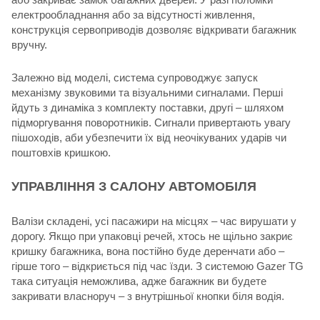
електрообладнання або за відсутності живлення,
конструкція сервоприводів дозволяє відкривати багажник
вручну.
Залежно від моделі, система супроводжує запуск
механізму звуковими та візуальними сигналами. Перші
йдуть з динаміка з комплекту поставки, другі – шляхом
підморгування поворотників. Сигнали привертають увагу
пішоходів, аби убезпечити їх від неочікуваних ударів чи
поштовхів кришкою.
УПРАВЛІННЯ З САЛОНУ АВТОМОБІЛЯ
Валізи складені, усі пасажири на місцях – час вирушати у
дорогу. Якщо при упаковці речей, хтось не щільно закриє
кришку багажника, вона постійно буде деренчати або –
гірше того – відкриється під час їзди. З системою Gazer TG
така ситуація неможлива, адже багажник ви будете
закривати власноруч – з внутрішньої кнопки біля водія.