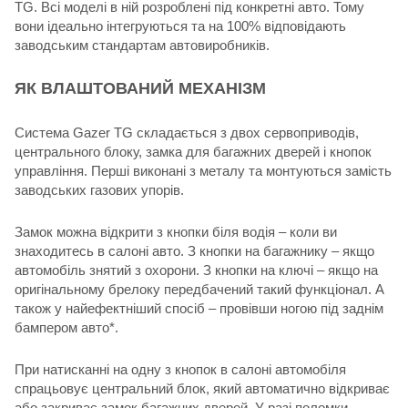
TG. Всі моделі в ній розроблені під конкретні авто. Тому
вони ідеально інтегруються та на 100% відповідають
заводським стандартам автовиробників.
ЯК ВЛАШТОВАНИЙ МЕХАНІЗМ
Система Gazer TG складається з двох сервоприводів,
центрального блоку, замка для багажних дверей і кнопок
управління. Перші виконані з металу та монтуються замість
заводських газових упорів.
Замок можна відкрити з кнопки біля водія – коли ви
знаходитесь в салоні авто. З кнопки на багажнику – якщо
автомобіль знятий з охорони. З кнопки на ключі – якщо на
оригінальному брелоку передбачений такий функціонал. А
також у найефектніший спосіб – провівши ногою під заднім
бампером авто*.
При натисканні на одну з кнопок в салоні автомобіля
спрацьовує центральний блок, який автоматично відкриває
або закриває замок багажних дверей. У разі поломки