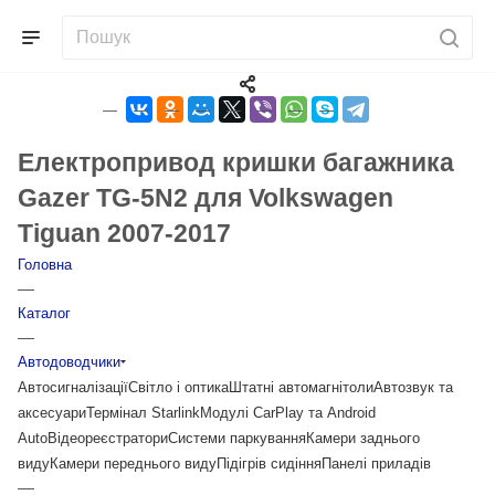
Електропривод кришки багажника
Gazer TG-5N2 для Volkswagen
Tiguan 2007-2017
Головна
—
Каталог
—
Автодоводчики
Автосигналізації
Світло і оптика
Штатні автомагнітоли
Автозвук та
аксесуари
Термінал Starlink
Модулі CarPlay та Android
Auto
Відеореєстратори
Системи паркування
Камери заднього
виду
Камери переднього виду
Підігрів сидіння
Панелі приладів
—