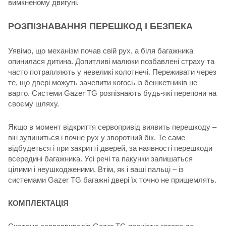
вимкненому двигуні.
РОЗПІЗНАВАННЯ ПЕРЕШКОД І БЕЗПЕКА
Уявімо, що механізм почав свій рух, а біля багажника
опинилася дитина. Допитливі малюки позбавлені страху та
часто потрапляють у невеликі колотнечі. Переживати через
те, що двері можуть зачепити когось із бешкетників не
варто. Системи Gazer TG розпізнають будь-які перепони на
своєму шляху.
Якщо в момент відкриття сервопривід виявить перешкоду –
він зупиниться і почне рух у зворотний бік. Те саме
відбудеться і при закритті дверей, за наявності перешкоди
всередині багажника. Усі речі та пакунки залишаться
цілими і неушкодженими. Втім, як і ваші пальці – із
системами Gazer TG багажні двері їх точно не прищемлять.
КОМПЛЕКТАЦІЯ