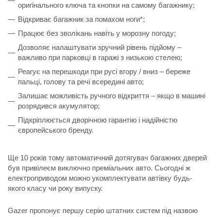
оригінального ключа та кнопки на самому багажнику;
Відкриває багажник за помахом ноги*;
Працює без зволікань навіть у морозну погоду;
Дозволяє налаштувати зручний рівень підйому –
важливо при парковці в гаражі з низькою стелею;
Реагує на перешкоди при русі вгору / вниз – береже
пальці, голову та речі всередині авто;
Залишає можливість ручного відкриття – якщо в машині
розрядився акумулятор;
Підкріплюється дворічною гарантію і надійністю
європейського бренду.
Ще 10 років тому автоматичний дотягувач багажних дверей
був привілеєм виключно преміальних авто. Сьогодні ж
електроприводом можно укомплектувати автівку будь-
якого класу чи року випуску.
Gazer пропонує першу серію штатних систем під назвою