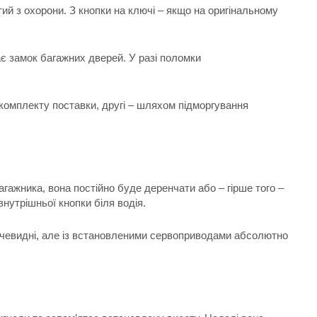
тий з охорони. З кнопки на ключі – якщо на оригінальному
ає замок багажних дверей. У разі поломки
комплекту поставки, другі – шляхом підморгування
агажника, вона постійно буде деренчати або – гірше того –
нутрішньої кнопки біля водія.
 очевидні, але із встановленими сервоприводами абсолютно