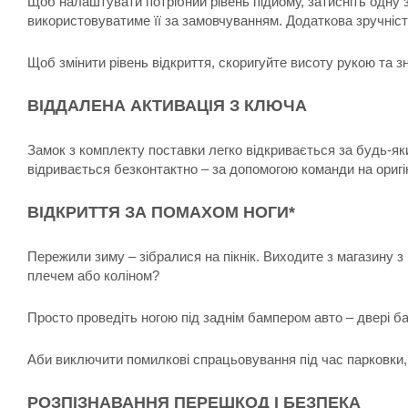
Щоб налаштувати потрібний рівень підйому, затисніть одну з
використовуватиме її за замовчуванням. Додаткова зручність
Щоб змінити рівень відкриття, скоригуйте висоту рукою та зн
ВІДДАЛЕНА АКТИВАЦІЯ З КЛЮЧА
Замок з комплекту поставки легко відкривається за будь-як
відривається безконтактно – за допомогою команди на оригін
ВІДКРИТТЯ ЗА ПОМАХОМ НОГИ*
Пережили зиму – зібралися на пікнік. Виходите з магазину 
плечем або коліном?
Просто проведіть ногою під заднім бампером авто – двері б
Аби виключити помилкові спрацьовування під час парковки,
РОЗПІЗНАВАННЯ ПЕРЕШКОД І БЕЗПЕКА