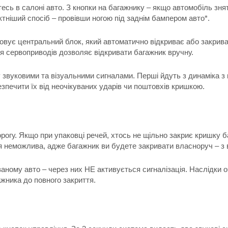
тесь в салоні авто. З кнопки на багажнику – якщо автомобіль зня
тніший спосіб – провівши ногою під заднім бампером авто*.
ьовує центральний блок, який автоматично відкриває або закрив
я сервоприводів дозволяє відкривати багажник вручну.
звуковими та візуальними сигналами. Перші йдуть з динаміка з 
зпечити їх від неочікуваних ударів чи поштовхів кришкою.
орогу. Якщо при упаковці речей, хтось не щільно закриє кришку б
я неможлива, адже багажник ви будете закривати власноруч – з в
ваному авто – через них НЕ активується сигналізація. Наслідки
жника до повного закриття.