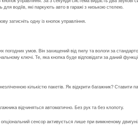
 кнопок управління. За 3 секунди система видасть два звукові с
 для водіїв, які паркують авто в гаражі з низькою стелею.
ову затисніть одну із кнопок управління.
их погодних умов. Він захищений від пилу та вологи за стандарт
альному ключі. Те, яка кнопка буде відповідати за даний функці
з незліченною кількістю пакетів. Як відкрити багажник? Ставити
агажника відчиняться автоматично. Без рук та без клопоту.
 опціональний сенсор активується лише при вимкненому двигуні