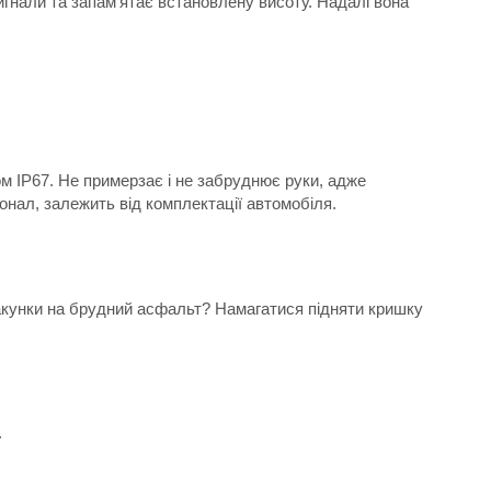
игнали та запам’ятає встановлену висоту. Надалі вона
ом IP67. Не примерзає і не забруднює руки, адже
онал, залежить від комплектації автомобіля.
 пакунки на брудний асфальт? Намагатися підняти кришку
.