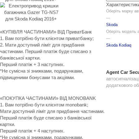
Характеристик
Оберіть марку ав
—
Skoda
Оберіть модель 
«КУПІВЛЯ ЧАСТИНАМИ» ВІД ПриватБанк
1. Вам потрібно бути клієнтом приватбанку;
—
2. Мати доступний ліміт для придбання
Skoda Kodiaq
частинами. Перший платіж буде списано з
банківської картки.
Перший платіж + 3 наступних.
*Не сумісна зі знижками, подарунками,
Agent Car Secu
підвищеними бонусами та акціями.
автосигналізац
додаткового о
«ПОКУПКА ЧАСТИНАМИ» ВІД MONOBANK
1. Вам потрібно бути клієнтом monobank;
Мати доступний ліміт для придбання частинами.
Перший платіж буде списано з банківської
картки.
Перший платіж + 4 наступних.
*Не сумісна зі знижками, подарунками,