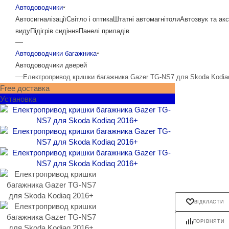
Автодоводчики
Автосигналізації
Світло і оптика
Штатні автомагнітоли
Автозвук та ак
виду
Підігрів сидіння
Панелі приладів
—
Автодоводчики багажника
Автодоводчики дверей
—
Електропривод кришки багажника Gazer TG-NS7 для Skoda Kodia
Free доставка
Установка
ВІДКЛАСТИ
ПОРІВНЯТИ