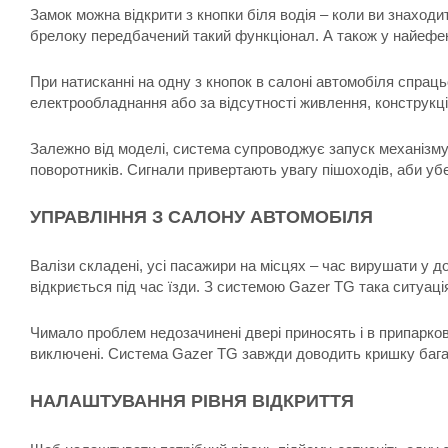
Замок можна відкрити з кнопки біля водія – коли ви знаходи
брелоку передбачений такий функціонал. А також у найефек
При натисканні на одну з кнопок в салоні автомобіля спрац
електрообладнання або за відсутності живлення, конструкці
Залежно від моделі, система супроводжує запуск механізму 
поворотників. Сигнали привертають увагу пішоходів, аби убе
УПРАВЛІННЯ З САЛОНУ АВТОМОБІЛЯ
Валізи складені, усі пасажири на місцях – час вирушати у д
відкриється під час їзди. З системою Gazer TG така ситуаці
Чимало проблем недозачинені двері приносять і в припарко
виключені. Система Gazer TG завжди доводить кришку бага
НАЛАШТУВАННЯ РІВНЯ ВІДКРИТТЯ