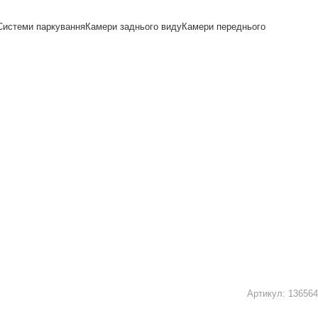
Системи паркування
Камери заднього виду
Камери переднього
Артикул:
136564