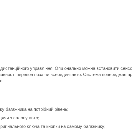
к дистанційного управління. Опціонально можна встановити сенс
явності перепон поза чи всередині авто. Система попереджає пр
о.
у багажника на потрібний рівень;
дячи з салону авто;
 оригінального ключа та кнопки на самому багажнику;