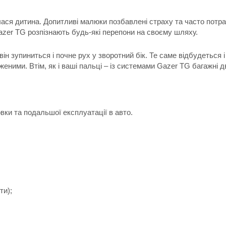
илася дитина. Допитливі малюки позбавлені страху та часто потра
azer TG розпізнають будь-які перепони на своєму шляху.
н зупиниться і почне рух у зворотний бік. Те саме відбудеться і
женими. Втім, як і ваші пальці – із системами Gazer TG багажні д
ки та подальшої експлуатації в авто.
ти);