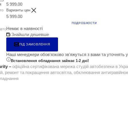
и
5 999.00
то
Варианты цен
5 999.00
ПОДРОБНОСТИ
Немає в наявності
авто
Знайшли дешевше
ПІД ЗАМОВЛЕННЯ
Наші менеджери обов'язково зв'яжуться з вами та уточнять
Встановлення обладнання займає 1-2 дні!
rity –
офіційна сертифікована мережа студій автобезпеки в Укра
ій, ремонт та покращення автосвітла, обклеювання антигравійною 
бладнання