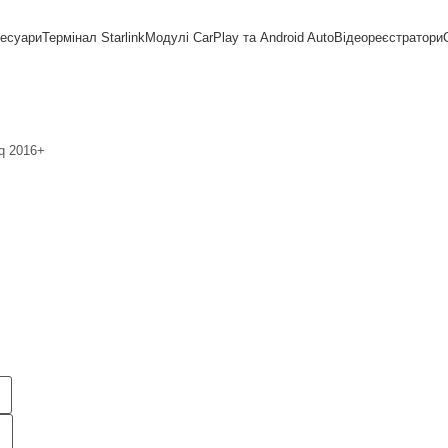
сесуари
Термінал Starlink
Модулі CarPlay та Android Auto
Відеореєстратори
q 2016+