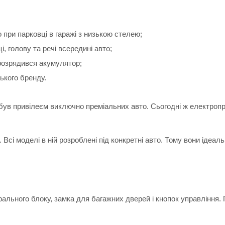
при парковці в гаражі з низькою стелею;
і, голову та речі всередині авто;
розрядився акумулятор;
ького бренду.
був привілеєм виключно преміальних авто. Сьогодні ж електроп
Всі моделі в ній розроблені під конкретні авто. Тому вони ідеал
льного блоку, замка для багажних дверей і кнопок управління. 