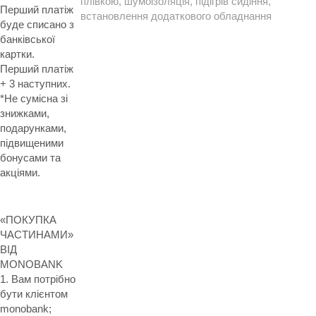
плівкою, шумоізоляція, підігрів сидіння,
Перший платіж
встановлення додаткового обладнання
буде списано з
банківської
картки.
Перший платіж
+ 3 наступних.
*Не сумісна зі
знижками,
подарунками,
підвищеними
бонусами та
акціями.
«ПОКУПКА
ЧАСТИНАМИ»
ВІД
MONOBANK
1. Вам потрібно
бути клієнтом
monobank;