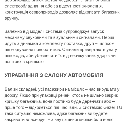
електрообладнання або за відсутності живлення,
конструкція сервоприводів дозволяє відкривати багажник
вручну.
Залежно від моделі, система супроводжує запуск
механізму звуковими та візуальними сигналами. Перші
йдуть з динаміка з комплекту поставки, другі – шляхом
підморгування поворотників. Сигнали привертають увагу
пішоходів, аби убезпечити їх від неочікуваних ударів чи
поштовхів кришкою.
УПРАВЛІННЯ З САЛОНУ АВТОМОБІЛЯ
Валізи складені, усі пасажири на місцях – час вирушати у
дорогу. Якщо при упаковці речей, хтось не щільно закриє
кришку багажника, вона постійно буде деренчати або –
гірше того – відкриється під час їзди. З системою Gazer TG
така ситуація неможлива, адже багажник ви будете
закривати власноруч – з внутрішньої кнопки біля водія.