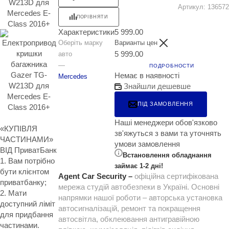
Артикул:
136572
ПОРІВНЯТИ
Характеристики
5 999.00
Оберіть марку
Варианты цен
5 999.00
авто
—
ПОДРОБНОСТИ
Немає в наявності
Mercedes
Знайшли дешевше
ПІД ЗАМОВЛЕННЯ
Наші менеджери обов'язково
«КУПІВЛЯ
зв'яжуться з вами та уточнять
ЧАСТИНАМИ»
умови замовлення
ВІД ПриватБанк
Встановлення обладнання
1. Вам потрібно
займає 1-2 дні!
бути клієнтом
Agent Car Security –
офіційна сертифікована
приватбанку;
мережа студій автобезпеки в Україні. Основні
2. Мати
напрямки нашої роботи – авторська установка
доступний ліміт
автосигналізацій, ремонт та покращення
для придбання
автосвітла, обклеювання антигравійною
частинами.