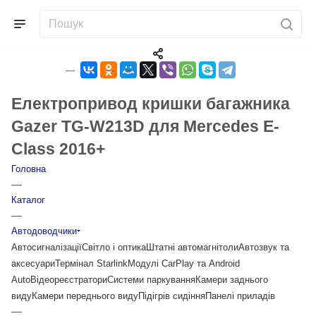
Електропривод кришки багажника
Gazer TG-W213D для Mercedes E-
Class 2016+
Головна
—
Каталог
—
Автодоводчики
Автосигналізації
Світло і оптика
Штатні автомагнітоли
Автозвук та
аксесуари
Термінал Starlink
Модулі CarPlay та Android
Auto
Відеореєстратори
Системи паркування
Камери заднього
виду
Камери переднього виду
Підігрів сидіння
Панелі приладів
—