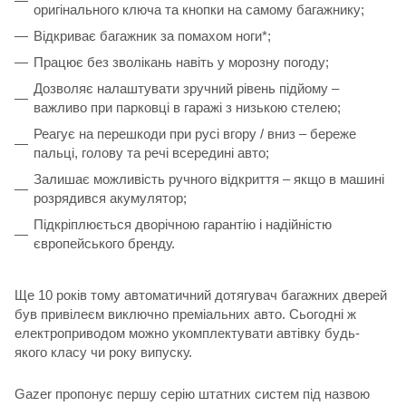
оригінального ключа та кнопки на самому багажнику;
Відкриває багажник за помахом ноги*;
Працює без зволікань навіть у морозну погоду;
Дозволяє налаштувати зручний рівень підйому –
важливо при парковці в гаражі з низькою стелею;
Реагує на перешкоди при русі вгору / вниз – береже
пальці, голову та речі всередині авто;
Залишає можливість ручного відкриття – якщо в машині
розрядився акумулятор;
Підкріплюється дворічною гарантію і надійністю
європейського бренду.
Ще 10 років тому автоматичний дотягувач багажних дверей
був привілеєм виключно преміальних авто. Сьогодні ж
електроприводом можно укомплектувати автівку будь-
якого класу чи року випуску.
Gazer пропонує першу серію штатних систем під назвою