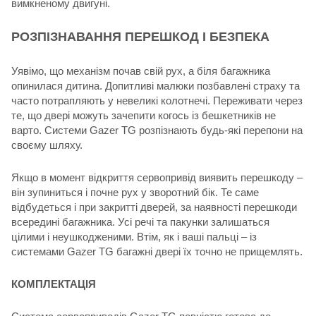
вимкненому двигуні.
РОЗПІЗНАВАННЯ ПЕРЕШКОД І БЕЗПЕКА
Уявімо, що механізм почав свій рух, а біля багажника
опинилася дитина. Допитливі малюки позбавлені страху та
часто потрапляють у невеликі колотнечі. Переживати через
те, що двері можуть зачепити когось із бешкетників не
варто. Системи Gazer TG розпізнають будь-які перепони на
своєму шляху.
Якщо в момент відкриття сервопривід виявить перешкоду –
він зупиниться і почне рух у зворотний бік. Те саме
відбудеться і при закритті дверей, за наявності перешкоди
всередині багажника. Усі речі та пакунки залишаться
цілими і неушкодженими. Втім, як і ваші пальці – із
системами Gazer TG багажні двері їх точно не прищемлять.
КОМПЛЕКТАЦІЯ