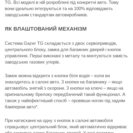
TG. Всі моделі в ній розроблені під конкретні авто. Тому
вони ідеально інтегруються та на 100% відповідають
заводським стандартам автовиробників.
ЯК ВЛАШТОВАНИЙ МЕХАНІЗМ
Система Gazer TG складається з двох сервоприводів,
центрального блоку, замка для багажних дверей і кнопок
управління. Перші виконані з металу та монтуються замість
заводських газових упорів.
Замок можна відкрити з кнопки біля водія – коли ви
знаходитесь в салоні авто. З кнопки на багажнику – якщо
автомобіль знятий з охорони. З кнопки на ключі – якщо на
оригінальному брелоку передбачений такий функціонал. А
також у найефектніший спосіб – провівши ногою під заднім
бампером авто*.
При натисканні на одну з кнопок в салоні автомобіля
спрацьовує центральний блок, який автоматично відкриває
або закриває замок багажних дверей. У разі поломки