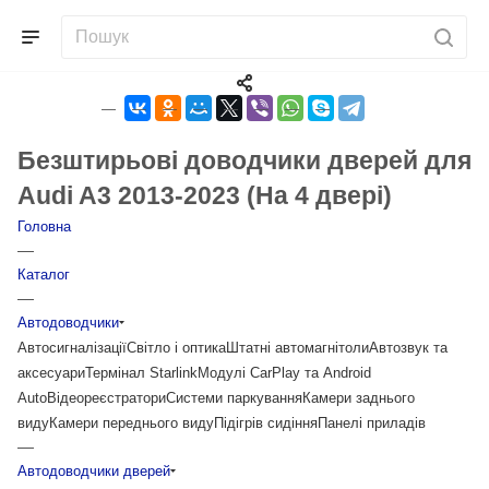
Безштирьові доводчики дверей для
Audi A3 2013-2023 (На 4 двері)
Головна
—
Каталог
—
Автодоводчики
Автосигналізації
Світло і оптика
Штатні автомагнітоли
Автозвук та
аксесуари
Термінал Starlink
Модулі CarPlay та Android
Auto
Відеореєстратори
Системи паркування
Камери заднього
виду
Камери переднього виду
Підігрів сидіння
Панелі приладів
—
Автодоводчики дверей