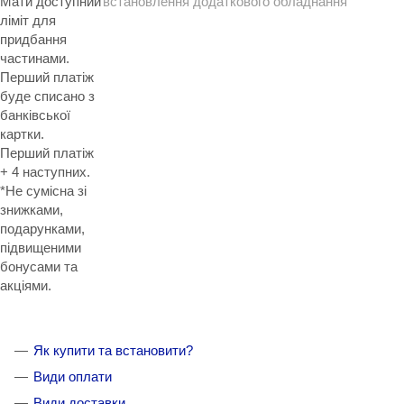
Мати доступний
встановлення додаткового обладнання
ліміт для
придбання
частинами.
Перший платіж
буде списано з
банківської
картки.
Перший платіж
+ 4 наступних.
*Не сумісна зі
знижками,
подарунками,
підвищеними
бонусами та
акціями.
Як купити та встановити?
Види оплати
Види доставки