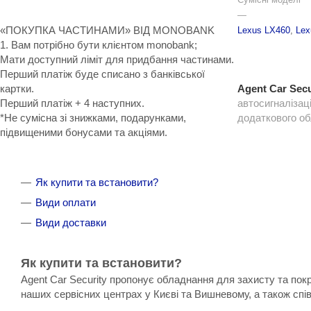
—
«ПОКУПКА ЧАСТИНАМИ» ВІД MONOBANK
Lexus LX460
,
Lex
1. Вам потрібно бути клієнтом monobank;
Мати доступний ліміт для придбання частинами.
Перший платіж буде списано з банківської
картки.
Agent Car Secu
Перший платіж + 4 наступних.
автосигналізац
*Не сумісна зі знижками, подарунками,
додаткового о
підвищеними бонусами та акціями.
Як купити та встановити?
Види оплати
Види доставки
Як купити та встановити?
Agent Car Security пропонує обладнання для захисту та пок
наших сервісних центрах у Києві та Вишневому, а також спі