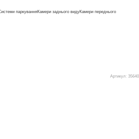
Системи паркування
Камери заднього виду
Камери переднього
Артикул:
35640