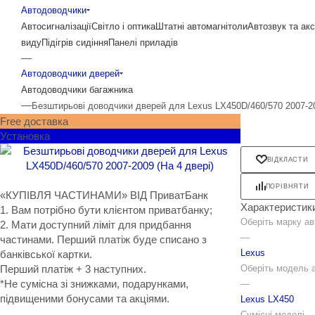
Автодоводчики
Автосигналізації
Світло і оптика
Штатні автомагнітоли
Автозвук та ак
виду
Підігрів сидіння
Панелі приладів
—
Автодоводчики дверей
Автодоводчики багажника
—
Безштирьові доводчики дверей для Lexus LX450D/460/570 2007-20
Free доставка
Установка
ВІДКЛАСТИ
ПОРІВНЯТИ
«КУПІВЛЯ ЧАСТИНАМИ» ВІД ПриватБанк
Характеристик
1. Вам потрібно бути клієнтом приватбанку;
Оберіть марку ав
2. Мати доступний ліміт для придбання
—
частинами. Перший платіж буде списано з
Lexus
банківської картки.
Оберіть модель 
Перший платіж + 3 наступних.
*Не сумісна зі знижками, подарунками,
—
підвищеними бонусами та акціями.
Lexus LX450
Сумісні моделі