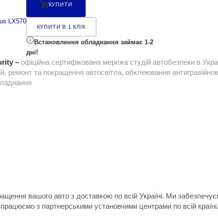
КУПИТИ
us LX570
КУПИТИ В 1 КЛІК
Встановлення обладнання займає 1-2
дні!
rity –
офіційна сертифікована мережа студій автобезпеки в Укра
ій, ремонт та покращення автосвітла, обклеювання антигравійною 
бладнання
ращення вашого авто з доставкою по всій Україні. Ми забезпечу
впрацюємо з партнерськими установчими центрами по всій країні