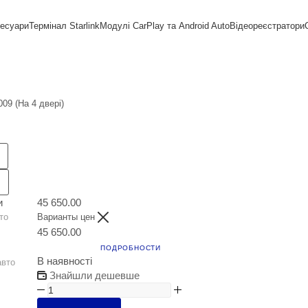
сесуари
Термінал Starlink
Модулі CarPlay та Android Auto
Відеореєстратори
09 (На 4 двері)
и
45 650.00
то
Варианты цен
45 650.00
ПОДРОБНОСТИ
В наявності
авто
Знайшли дешевше