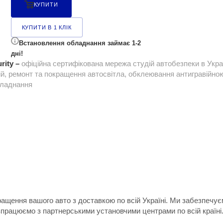
КУПИТИ
КУПИТИ В 1 КЛІК
Встановлення обладнання займає 1-2
дні!
rity –
офіційна сертифікована мережа студій автобезпеки в Укра
ій, ремонт та покращення автосвітла, обклеювання антигравійною 
бладнання
ращення вашого авто з доставкою по всій Україні. Ми забезпечу
впрацюємо з партнерськими установчими центрами по всій країні