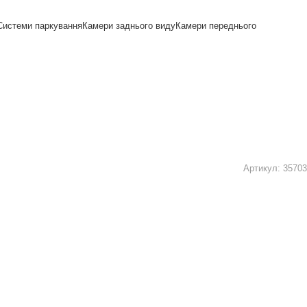
Системи паркування
Камери заднього виду
Камери переднього
Артикул:
35703