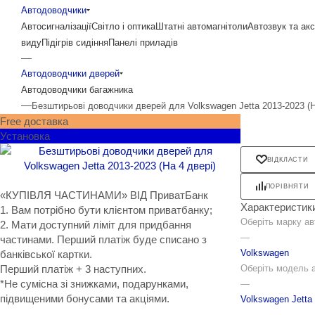
Автодоводчики
Автосигналізації
Світло і оптика
Штатні автомагнітоли
Автозвук та ак
виду
Підігрів сидіння
Панелі приладів
—
Автодоводчики дверей
Автодоводчики багажника
—
Безштирьові доводчики дверей для Volkswagen Jetta 2013-2023 (Н
Free доставка
Установка
ВІДКЛАСТИ
ПОРІВНЯТИ
«КУПІВЛЯ ЧАСТИНАМИ» ВІД ПриватБанк
Характеристик
1. Вам потрібно бути клієнтом приватбанку;
Оберіть марку ав
2. Мати доступний ліміт для придбання
—
частинами. Перший платіж буде списано з
Volkswagen
банківської картки.
Оберіть модель 
Перший платіж + 3 наступних.
*Не сумісна зі знижками, подарунками,
—
підвищеними бонусами та акціями.
Volkswagen Jetta