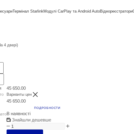
сесуари
Термінал Starlink
Модулі CarPlay та Android Auto
Відеореєстратори
а 4 двері)
и
45 650.00
то
Варианты цен
45 650.00
ПОДРОБНОСТИ
В наявності
авто
Знайшли дешевше