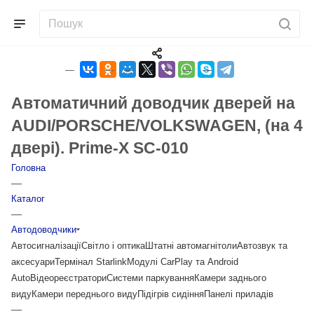
Автоматичний доводчик дверей на
AUDI/PORSCHE/VOLKSWAGEN, (на 4
двері). Prime-X SC-010
Головна
—
Каталог
—
Автодоводчики
Автосигналізації
Світло і оптика
Штатні автомагнітоли
Автозвук та
аксесуари
Термінал Starlink
Модулі CarPlay та Android
Auto
Відеореєстратори
Системи паркування
Камери заднього
виду
Камери переднього виду
Підігрів сидіння
Панелі приладів
—