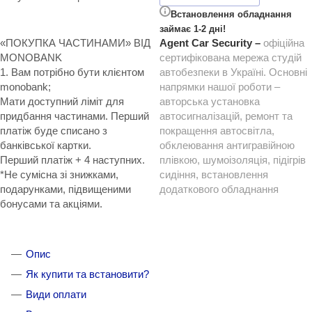
Встановлення обладнання
займає 1-2 дні!
«ПОКУПКА ЧАСТИНАМИ» ВІД
Agent Car Security –
офіційна
MONOBANK
сертифікована мережа студій
1. Вам потрібно бути клієнтом
автобезпеки в Україні. Основні
monobank;
напрямки нашої роботи –
Мати доступний ліміт для
авторська установка
придбання частинами. Перший
автосигналізацій, ремонт та
платіж буде списано з
покращення автосвітла,
банківської картки.
обклеювання антигравійною
Перший платіж + 4 наступних.
плівкою, шумоізоляція, підігрів
*Не сумісна зі знижками,
сидіння, встановлення
подарунками, підвищеними
додаткового обладнання
бонусами та акціями.
Опис
Як купити та встановити?
Види оплати