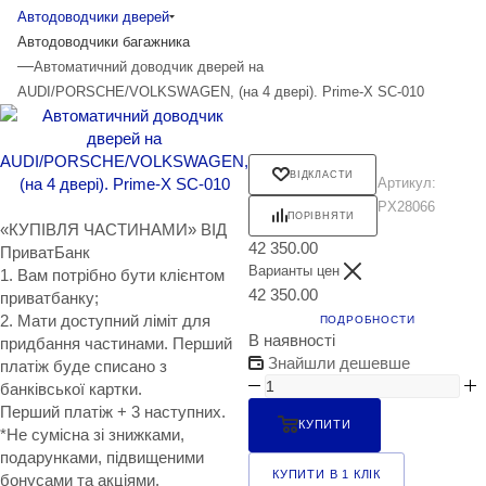
Автодоводчики дверей
Автодоводчики багажника
—
Автоматичний доводчик дверей на
AUDI/PORSCHE/VOLKSWAGEN, (на 4 двері). Prime-X SC-010
ВІДКЛАСТИ
Артикул:
PX28066
ПОРІВНЯТИ
«КУПІВЛЯ ЧАСТИНАМИ» ВІД
42 350.00
ПриватБанк
Варианты цен
1. Вам потрібно бути клієнтом
42 350.00
приватбанку;
2. Мати доступний ліміт для
ПОДРОБНОСТИ
В наявності
придбання частинами. Перший
Знайшли дешевше
платіж буде списано з
банківської картки.
Перший платіж + 3 наступних.
КУПИТИ
*Не сумісна зі знижками,
подарунками, підвищеними
КУПИТИ В 1 КЛІК
бонусами та акціями.