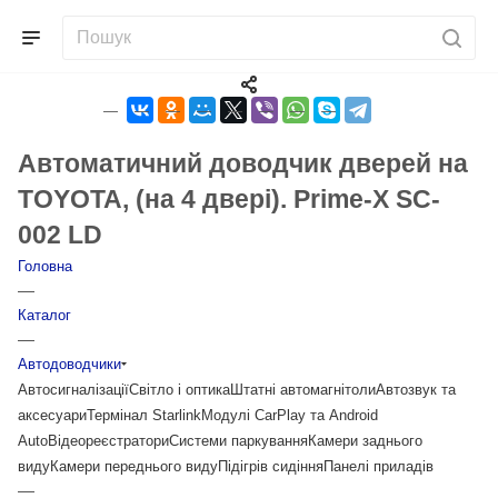
Автоматичний доводчик дверей на
TOYOTA, (на 4 двері). Prime-X SC-
002 LD
Головна
—
Каталог
—
Автодоводчики
Автосигналізації
Світло і оптика
Штатні автомагнітоли
Автозвук та
аксесуари
Термінал Starlink
Модулі CarPlay та Android
Auto
Відеореєстратори
Системи паркування
Камери заднього
виду
Камери переднього виду
Підігрів сидіння
Панелі приладів
—