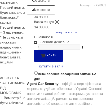
ВІДКЛАСТИ
частинами.
Артикул:
PX28051
Перший платіж
ПОРІВНЯТИ
буде списано з
34 980.00
банківської
Варианты цен
картки.
34 980.00
Перший платіж
+ 3 наступних.
ПОДРОБНОСТИ
В наявності
*Не сумісна зі
Знайшли дешевше
знижками,
подарунками,
підвищеними
КУПИТИ
бонусами та
акціями.
КУПИТИ В 1 КЛІК
Встановлення обладнання займає 1-2
«ПОКУПКА
дні!
ЧАСТИНАМИ»
Agent Car Security –
офіційна сертифікована
ВІД
мережа студій автобезпеки в Україні. Основні
MONOBANK
напрямки нашої роботи – авторська установка
1. Вам потрібно
автосигналізацій, ремонт та покращення
бути клієнтом
автосвітла, обклеювання антигравійною