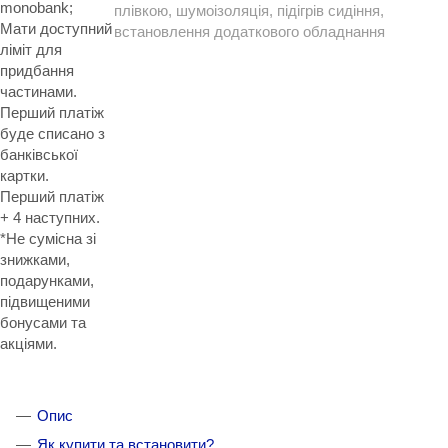
monobank;
плівкою, шумоізоляція, підігрів сидіння,
Мати доступний
встановлення додаткового обладнання
ліміт для
придбання
частинами.
Перший платіж
буде списано з
банківської
картки.
Перший платіж
+ 4 наступних.
*Не сумісна зі
знижками,
подарунками,
підвищеними
бонусами та
акціями.
Опис
Як купити та встановити?