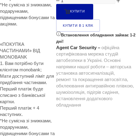
*Не сумісна зі знижками,
подарунками,
КУПИТИ
підвищеними бонусами та
акціями.
КУПИТИ В 1 КЛІК
Встановлення обладнання займає 1-2
дні!
«ПОКУПКА
Agent Car Security –
офіційна
ЧАСТИНАМИ» ВІД
сертифікована мережа студій
MONOBANK
автобезпеки в Україні. Основні
1. Вам потрібно бути
напрямки нашої роботи – авторська
клієнтом monobank;
установка автосигналізацій,
Мати доступний ліміт для
ремонт та покращення автосвітла,
придбання частинами.
обклеювання антигравійною плівкою,
Перший платіж буде
шумоізоляція, підігрів сидіння,
списано з банківської
встановлення додаткового
картки.
обладнання
Перший платіж + 4
наступних.
*Не сумісна зі знижками,
подарунками,
підвищеними бонусами та