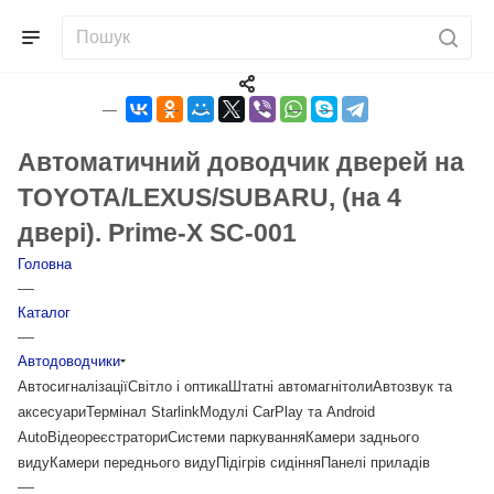
Автоматичний доводчик дверей на
TOYOTA/LEXUS/SUBARU, (на 4
двері). Prime-X SC-001
Головна
—
Каталог
—
Автодоводчики
Автосигналізації
Світло і оптика
Штатні автомагнітоли
Автозвук та
аксесуари
Термінал Starlink
Модулі CarPlay та Android
Auto
Відеореєстратори
Системи паркування
Камери заднього
виду
Камери переднього виду
Підігрів сидіння
Панелі приладів
—