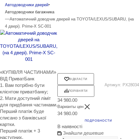
Автодоводчики дверей
Автодоводчики багажника
—
Автоматичний доводчик дверей на TOYOTA/LEXUS/SUBARU, (на
4 двері). Prime-X SC-001
«КУПІВЛЯ ЧАСТИНАМИ»
ВІД ПриватБанк
ВІДКЛАСТИ
1. Вам потрібно бути
Артикул:
PX28034
клієнтом приватбанку;
ПОРІВНЯТИ
2. Мати доступний ліміт
34 980.00
для придбання частинами.
Варианты цен
Перший платіж буде
34 980.00
списано з банківської
ПОДРОБНОСТИ
картки.
В наявності
Перший платіж + 3
Знайшли дешевше
наступних.