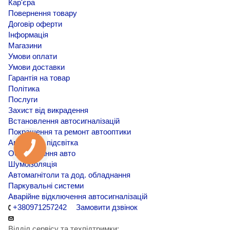
Кар'єра
Повернення товару
Договір оферти
Інформація
Магазини
Умови оплати
Умови доставки
Гарантія на товар
Політика
Послуги
Захист від викрадення
Встановлення автосигналізацій
Покращення та ремонт автооптики
Амбієнтна підсвітка
Обклеювання авто
Шумоізоляція
Автомагнітоли та дод. обладнання
Паркувальні системи
Аварійне відключення автосигналізацій
+380971257242
Замовити дзвінок
Відділ сервісу та техпідтримки: