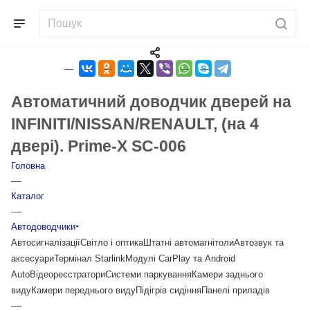
Автоматичний доводчик дверей на
INFINITI/NISSAN/RENAULT, (на 4
двері). Prime-X SC-006
Головна
—
Каталог
—
Автодоводчики
Автосигналізації
Світло і оптика
Штатні автомагнітоли
Автозвук та
аксесуари
Термінал Starlink
Модулі CarPlay та Android
Auto
Відеореєстратори
Системи паркування
Камери заднього
виду
Камери переднього виду
Підігрів сидіння
Панелі приладів
—