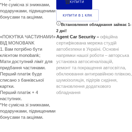
КУПИТИ
*Не сумісна зі знижками,
подарунками, підвищеними
КУПИТИ В 1 КЛІК
бонусами та акціями.
Встановлення обладнання займає 1-
2 дні!
«ПОКУПКА ЧАСТИНАМИ»
Agent Car Security –
офіційна
ВІД MONOBANK
сертифікована мережа студій
1. Вам потрібно бути
автобезпеки в Україні. Основні
клієнтом monobank;
напрямки нашої роботи – авторська
Мати доступний ліміт для
установка автосигналізацій,
придбання частинами.
ремонт та покращення автосвітла,
Перший платіж буде
обклеювання антигравійною плівкою,
списано з банківської
шумоізоляція, підігрів сидіння,
картки.
встановлення додаткового
Перший платіж + 4
обладнання
наступних.
*Не сумісна зі знижками,
подарунками, підвищеними
бонусами та акціями.