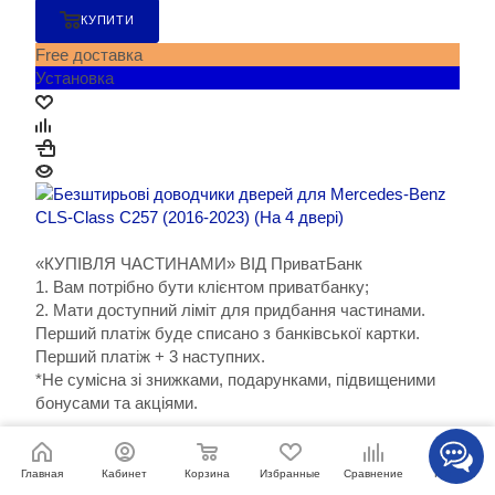
КУПИТИ
Free доставка
Установка
«КУПІВЛЯ ЧАСТИНАМИ» ВІД ПриватБанк
1. Вам потрібно бути клієнтом приватбанку;
2. Мати доступний ліміт для придбання частинами.
Перший платіж буде списано з банківської картки.
Перший платіж + 3 наступних.
*Не сумісна зі знижками, подарунками, підвищеними
бонусами та акціями.
Корзина
Избранные
Сравнение
Главная
Кабинет
Каталог
«ПОКУПКА ЧАСТИНАМИ» ВІД MONOBANK