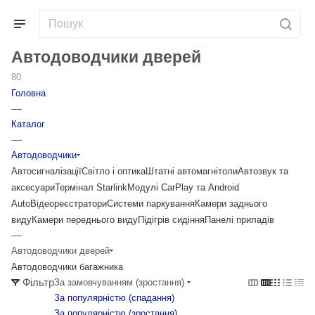
Автодоводчики дверей
80
Головна
—
Каталог
—
Автодоводчики
Автосигналізації
Світло і оптика
Штатні автомагнітоли
Автозвук та
аксесуари
Термінал Starlink
Модулі CarPlay та Android
Auto
Відеореєстратори
Системи паркування
Камери заднього
виду
Камери переднього виду
Підігрів сидіння
Панелі приладів
—
Автодоводчики дверей
Автодоводчики багажника
Фільтр
За замовчуванням (зростання)
За популярністю (cпадання)
За популярністю (зростання)