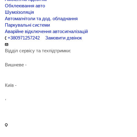
Обклеювання авто
Шумоізоляція
Автомагнітоли та дод. обладнання
Паркувальні системи
Аварійне відключення автосигналізацій
+380971257242
Замовити дзвінок
Відділ сервісу та техпідтримки:
Вишневе -
+38 098 090 15 01
Київ -
+38 098 989 03 30
,
+38 097 125 72 42
info@agent-security.com.ua
- м. Київ, вул. Сирецька, 33 Х
- м. Вишневе, вул. Київська, 2