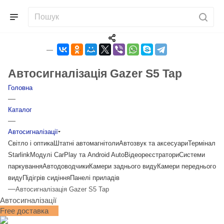
Автосигналізація Gazer S5 Tap
Головна
—
Каталог
—
Автосигналізації
Світло і оптика
Штатні автомагнітоли
Автозвук та аксесуари
Термінал
Starlink
Модулі CarPlay та Android Auto
Відеореєстратори
Системи
паркування
Автодоводчики
Камери заднього виду
Камери переднього
виду
Підігрів сидіння
Панелі приладів
—
Автосигналізація Gazer S5 Tap
Автосигналізації
Free доставка