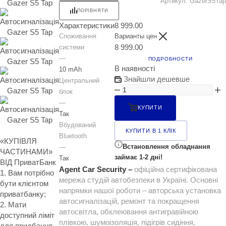
Артикул:
GazerS5Tap
ПОРІВНЯТИ
Характеристики
8 999.00
Споживання
Варианты цен
8 999.00
системи
—
ПОДРОБНОСТИ
В наявності
10 mAh
Знайшли дешевше
Центральний
блок
—
КУПИТИ
Так
Вбудований
КУПИТИ В 1 КЛІК
Bluetooth
«КУПІВЛЯ
Встановлення обладнання
—
ЧАСТИНАМИ»
займає 1-2 дні!
Так
ВІД ПриватБанк
Agent Car Security –
офіційна сертифікована
1. Вам потрібно
мережа студій автобезпеки в Україні. Основні
бути клієнтом
напрямки нашої роботи – авторська установка
приватбанку;
автосигналізацій, ремонт та покращення
2. Мати
автосвітла, обклеювання антигравійною
доступний ліміт
плівкою, шумоізоляція, підігрів сидіння,
для придбання