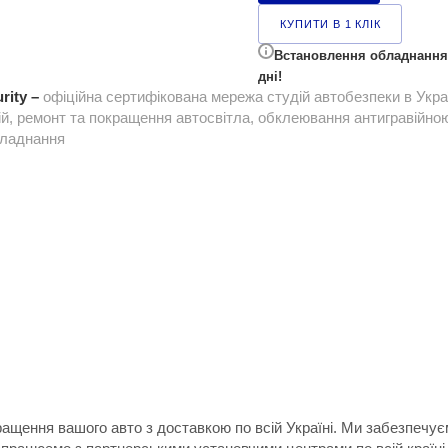
КУПИТИ В 1 КЛІК
Встановлення обладнання 
дні!
rity –
офіційна сертифікована мережа студій автобезпеки в Укра
ій, ремонт та покращення автосвітла, обклеювання антигравійною 
бладнання
ращення вашого авто з доставкою по всій Україні. Ми забезпечу