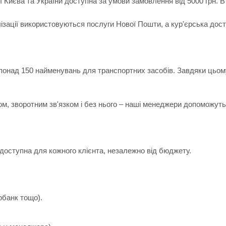
ії Києва та України доступна за умови замовлення від 5000 грн.
лізації використовуються послуги Нової Пошти, а кур'єрська дос
 понад 150 найменувань для транспортних засобів. Завдяки цьом
ом, зворотним зв'язком і без нього – наші менеджери допоможуть 
доступна для кожного клієнта, незалежно від бюджету.
обанк тощо).