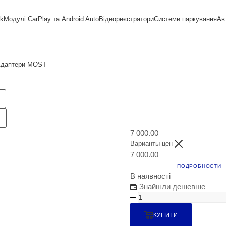
nk
Модулі CarPlay та Android Auto
Відеореєстратори
Системи паркування
Ав
даптери MOST
7 000.00
Варианты цен
7 000.00
ПОДРОБНОСТИ
В наявності
Знайшли дешевше
КУПИТИ