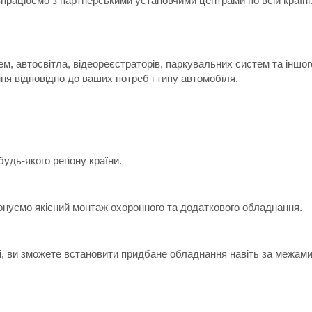
впрацюємо з партнерськими установчими центрами по всій країні
м, автосвітла, відеореєстраторів, паркувальних систем та іншо
я відповідно до ваших потреб і типу автомобіля.
дь-якого регіону країни.
онуємо якісний монтаж охоронного та додаткового обладнання.
ні, ви зможете встановити придбане обладнання навіть за межами