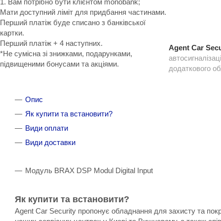
1. Вам потрібно бути клієнтом monobank;
Мати доступний ліміт для придбання частинами.
Перший платіж буде списано з банківської
картки.
Перший платіж + 4 наступних.
Agent Car Secu
*Не сумісна зі знижками, подарунками,
автосигналізац
підвищеними бонусами та акціями.
додаткового о
Опис
Як купити та встановити?
Види оплати
Види доставки
Модуль BRAX DSP Modul Digital Input
Як купити та встановити?
Agent Car Security пропонує обладнання для захисту та пок