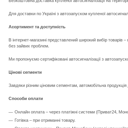
Безкоштовна доставка купленої автосигналізації на територ
Для доставки по Україні з автозапуском купленої автосигна
Асортимент та доступність
В інтернет-магазині представлений широкий вибір товарів –
без зайвих проблем.
Ми пропонуємо сертифіковані автосигналізації з автозапуск
Цінові сегменти
Завдяки різним ціновим сегментам, автомобільна продукція 
Способи оплати
Онлайн оплата – через платіжні системи (Приват24, Мон
Готівка – при отриманні товару.