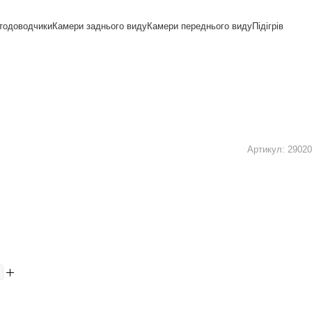
тодоводчики
Камери заднього виду
Камери переднього виду
Підігрів
Артикул:
29020