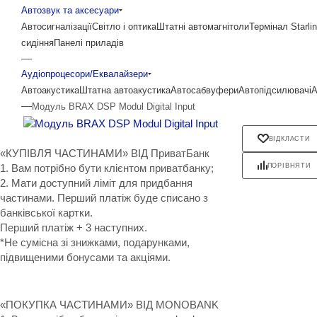
Автозвук та аксесуари
Автосигналізації
Світло і оптика
Штатні автомагнітоли
Термінал Starli
сидіння
Панелі приладів
—
Аудіопроцесори/Еквалайзери
Автоакустика
Штатна автоакустика
Автосабвуфери
Автопідсилювачі
А
—
Модуль BRAX DSP Modul Digital Input
ВІДКЛАСТИ
«КУПІВЛЯ ЧАСТИНАМИ» ВІД ПриватБанк
1. Вам потрібно бути клієнтом приватбанку;
ПОРІВНЯТИ
2. Мати доступний ліміт для придбання
частинами. Перший платіж буде списано з
банківської картки.
Перший платіж + 3 наступних.
*Не сумісна зі знижками, подарунками,
підвищеними бонусами та акціями.
«ПОКУПКА ЧАСТИНАМИ» ВІД MONOBANK