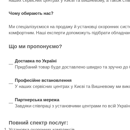
наших сервісних центрах у Києві та Вишневому, а також спі
Чому обирають нас?
Ми спеціалізуємося на продажу й установці охоронних систе
комфортним. Наші експерти допоможуть підібрати обладнанн
Що ми пропонуємо?
Доставка по Україні
Придбаний товар буде доставлено швидко та зручно до бу
Професійне встановлення
У наших сервісних центрах у Києві та Вишневому ми вик
Партнерська мережа
Завдяки співпраці з установчими центрами по всій Украї
Повний спектр послуг:
Установка охоронних комплексів.