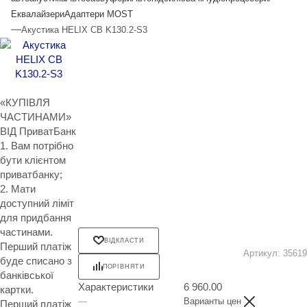
Еквалайзери
Адаптери MOST
—
Акустика HELIX CB K130.2-S3
«КУПІВЛЯ
ЧАСТИНАМИ»
ВІД ПриватБанк
1. Вам потрібно
бути клієнтом
приватбанку;
2. Мати
доступний ліміт
для придбання
частинами.
ВІДКЛАСТИ
Перший платіж
Артикул:
35619
буде списано з
ПОРІВНЯТИ
банківської
Характеристики
6 960.00
картки.
—
Варианты цен
Перший платіж