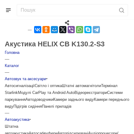
Акустика HELIX CB K130.2-S3
Головна
—
Каталог
—
Автозвук та аксесуари
Автосигналізації
Світло і оптика
Штатні автомагнітоли
Термінал
Starlink
Модулі CarPlay та Android Auto
Відеореєстратори
Системи
паркування
Автодоводчики
Камери заднього виду
Камери переднього
виду
Підігрів сидіння
Панелі приладів
—
Автоакустика
Штатна
автоакустика
Автосабвуфери
Автопідсилювачі
Аудіопроцесори/