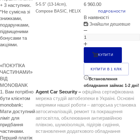
6 960.00
5-5.5" (13-14cm),
+ 3 наступних.
Compose BASIC, HELIX
*Не сумісна зі
ПОДРОБНОСТИ
В наявності
знижками,
Знайшли дешевше
подарунками,
підвищеними
бонусами та
акціями.
КУПИТИ
«ПОКУПКА
КУПИТИ В 1 КЛІК
ЧАСТИНАМИ»
ВІД
Встановлення
MONOBANK
обладнання займає 1-2 дні!
1. Вам потрібно
Agent Car Security –
офіційна сертифікована
бути клієнтом
мережа студій автобезпеки в Україні. Основні
monobank;
напрямки нашої роботи – авторська установка
Мати доступний
автосигналізацій, ремонт та покращення
ліміт для
автосвітла, обклеювання антигравійною
придбання
плівкою, шумоізоляція, підігрів сидіння,
частинами.
встановлення додаткового обладнання
Перший платіж