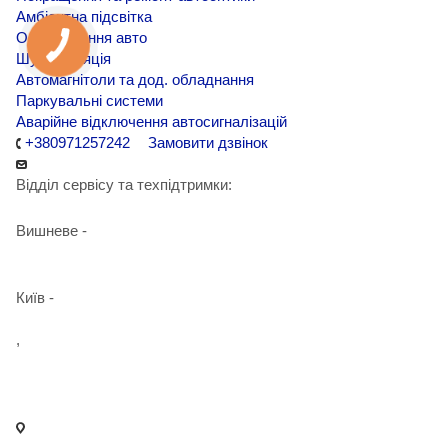
Амбієнтна підсвітка
Обклеювання авто
Шумоізоляція
Автомагнітоли та дод. обладнання
Паркувальні системи
Аварійне відключення автосигналізацій
+380971257242
Замовити дзвінок
Відділ сервісу та техпідтримки:
Вишневе -
+38 098 090 15 01
Київ -
+38 098 989 03 30
,
+38 097 125 72 42
info@agent-security.com.ua
- м. Київ, вул. Сирецька, 33 Х