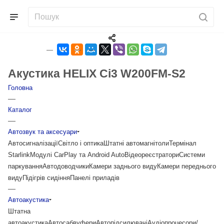
Акустика HELIX Ci3 W200FM-S2
Головна
—
Каталог
—
Автозвук та аксесуари
Автосигналізації
Світло і оптика
Штатні автомагнітоли
Термінал
Starlink
Модулі CarPlay та Android Auto
Відеореєстратори
Системи
паркування
Автодоводчики
Камери заднього виду
Камери переднього
виду
Підігрів сидіння
Панелі приладів
—
Автоакустика
Штатна
автоакустика
Автосабвуфери
Автопідсилювачі
Аудіопроцесори/