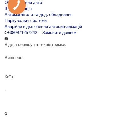
Обклеювання авто
Шумоізоляція
Автомагнітоли та дод. обладнання
Паркувальні системи
Аварійне відключення автосигналізацій
+380971257242
Замовити дзвінок
Відділ сервісу та техпідтримки:
Вишневе -
+38 098 090 15 01
Київ -
+38 098 989 03 30
,
+38 097 125 72 42
info@agent-security.com.ua
- м. Київ, вул. Сирецька, 33 Х
- м. Вишневе, вул. Київська, 2