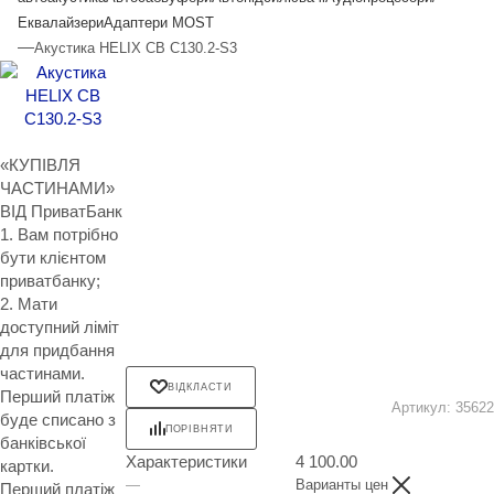
Еквалайзери
Адаптери MOST
—
Акустика HELIX CB C130.2-S3
«КУПІВЛЯ
ЧАСТИНАМИ»
ВІД ПриватБанк
1. Вам потрібно
бути клієнтом
приватбанку;
2. Мати
доступний ліміт
для придбання
частинами.
ВІДКЛАСТИ
Перший платіж
Артикул:
35622
буде списано з
ПОРІВНЯТИ
банківської
Характеристики
4 100.00
картки.
—
Варианты цен
Перший платіж