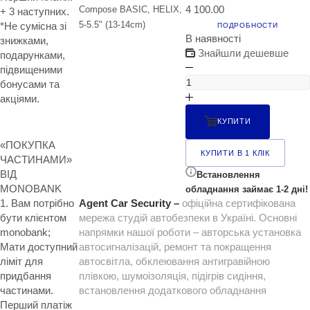
4 100.00
Compose BASIC, HELIX,
+ 3 наступних.
5-5.5" (13-14cm)
*Не сумісна зі
ПОДРОБНОСТИ
В наявності
знижками,
Знайшли дешевше
подарунками,
підвищеними
бонусами та
акціями.
КУПИТИ
«ПОКУПКА
КУПИТИ В 1 КЛІК
ЧАСТИНАМИ»
ВІД
Встановлення
MONOBANK
обладнання займає 1-2 дні!
1. Вам потрібно
Agent Car Security –
офіційна сертифікована
бути клієнтом
мережа студій автобезпеки в Україні. Основні
monobank;
напрямки нашої роботи – авторська установка
Мати доступний
автосигналізацій, ремонт та покращення
ліміт для
автосвітла, обклеювання антигравійною
придбання
плівкою, шумоізоляція, підігрів сидіння,
частинами.
встановлення додаткового обладнання
Перший платіж