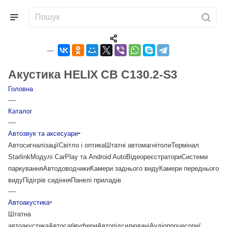
Акустика HELIX CB C130.2-S3
Головна
—
Каталог
—
Автозвук та аксесуари
Автосигналізації
Світло і оптика
Штатні автомагнітоли
Термінал
Starlink
Модулі CarPlay та Android Auto
Відеореєстратори
Системи
паркування
Автодоводчики
Камери заднього виду
Камери переднього
виду
Підігрів сидіння
Панелі приладів
—
Автоакустика
Штатна
автоакустика
Автосабвуфери
Автопідсилювачі
Аудіопроцесори/