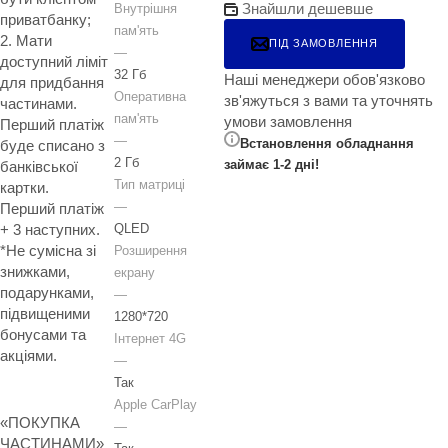
Знайшли дешевше
Внутрішня
приватбанку;
пам'ять
2. Мати
ПІД ЗАМОВЛЕННЯ
—
доступний ліміт
32 Гб
Наші менеджери обов'язково
для придбання
Оперативна
зв'яжуться з вами та уточнять
частинами.
пам'ять
умови замовлення
Перший платіж
—
Встановлення обладнання
буде списано з
2 Гб
займає 1-2 дні!
банківської
Тип матриці
картки.
—
Перший платіж
+ 3 наступних.
QLED
*Не сумісна зі
Розширення
знижками,
екрану
подарунками,
—
підвищеними
1280*720
бонусами та
Інтернет 4G
акціями.
—
Так
Apple CarPlay
«ПОКУПКА
—
ЧАСТИНАМИ»