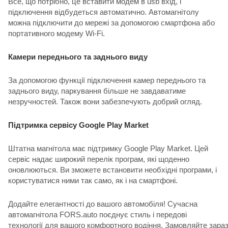
Все, що потрібно, це вставити модем в usb вхід, і
підключення відбудеться автоматично. Автомагнітолу
можна підключити до мережі за допомогою смартфона або
портативного модему Wi-Fi.
Камери переднього та заднього виду
За допомогою функції підключення камер переднього та
заднього виду, паркування більше не завдаватиме
незручностей. Також вони забезпечують добрий огляд.
Підтримка сервісу Google Play Market
Штатна магнітола має підтримку Google Play Market. Цей
сервіс надає широкий перелік програм, які щоденно
оновлюються. Ви зможете встановити необхідні програми, і
користуватися ними так само, як і на смартфоні.
Додайте елегантності до вашого автомобіля! Сучасна
автомагнітола FORS.auto поєднує стиль і передові
технології для вашого комфортного водіння. Замовляйте зара