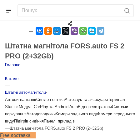
Штатна магнітола FORS.auto FS 2
PRO (2+32Gb)
Головна
—
Каталог
—
Штатні автомагнітоли
Автосигналізації
Світло і оптика
Автозвук та аксесуари
Термінал
Starlink
Модулі CarPlay та Android Auto
Відеореєстратори
Системи
паркування
Автодоводчики
Камери заднього виду
Камери переднього
виду
Підігрів сидіння
Панелі приладів
—
Штатна магнітола FORS.auto FS 2 PRO (2+32Gb)
Free доставка