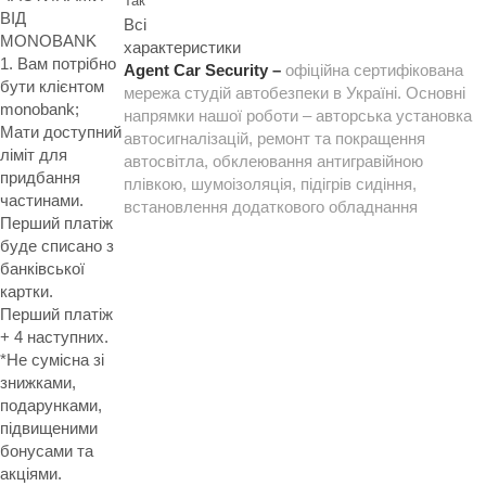
Так
ВІД
Всі
MONOBANK
характеристики
1. Вам потрібно
Agent Car Security –
офіційна сертифікована
бути клієнтом
мережа студій автобезпеки в Україні. Основні
monobank;
напрямки нашої роботи – авторська установка
Мати доступний
автосигналізацій, ремонт та покращення
ліміт для
автосвітла, обклеювання антигравійною
придбання
плівкою, шумоізоляція, підігрів сидіння,
частинами.
встановлення додаткового обладнання
Перший платіж
буде списано з
банківської
картки.
Перший платіж
+ 4 наступних.
*Не сумісна зі
знижками,
подарунками,
підвищеними
бонусами та
акціями.