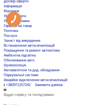
Договір оферти
Інформація
Магазини
Умови оплати
Умови доставки
Гарантія на товар
Політика
Послуги
Захист від викрадення
Встановлення автосигналізацій
Покращення та ремонт автооптики
Амбієнтна підсвітка
Обклеювання авто
Шумоізоляція
Автомагнітоли та дод. обладнання
Паркувальні системи
Аварійне відключення автосигналізацій
+380971257242
Замовити дзвінок
Відділ сервісу та техпідтримки: