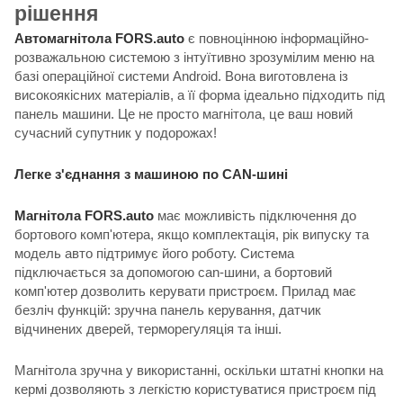
рішення
Автомагнітола FORS.auto
є повноцінною інформаційно-
розважальною системою з інтуїтивно зрозумілим меню на
базі операційної системи Android. Вона виготовлена із
високоякісних матеріалів, а її форма ідеально підходить під
панель машини. Це не просто магнітола, це ваш новий
сучасний супутник у подорожах!
Легке з'єднання з машиною по CAN-шині
Магнітола FORS.auto
має можливість підключення до
бортового комп'ютера, якщо комплектація, рік випуску та
модель авто підтримує його роботу. Система
підключається за допомогою can-шини, а бортовий
комп'ютер дозволить керувати пристроєм. Прилад має
безліч функцій: зручна панель керування, датчик
відчинених дверей, терморегуляція та інші.
Магнітола зручна у використанні, оскільки штатні кнопки на
кермі дозволяють з легкістю користуватися пристроєм під