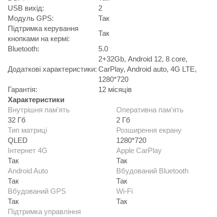
USB вихід:
2
Модуль GPS:
Так
Підтримка керування
Так
кнопками на кермі:
Bluetooth:
5.0
2+32Gb, Android 12, 8 core,
Додаткові характеристики:
CarPlay, Android auto, 4G LTE,
1280*720
Гарантія:
12 місяців
Характеристики
Внутрішня пам'ять
Оперативна пам'ять
32 Гб
2 Гб
Тип матриці
Розширення екрану
QLED
1280*720
Інтернет 4G
Apple CarPlay
Так
Так
Android Auto
Вбудований Bluetooth
Так
Так
Вбудований GPS
Wi-Fi
Так
Так
Підтримка управління