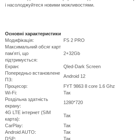
і насолоджуйтеся новими можливостями.
Основні характеристики
Модифікація:
FS 2 PRO
Максимальний обсяг карт
пам'яті, що
2+32Gb
підтримується:
Екран:
Qled-Dark Screen
Попередньо встановлене
Android 12
ПЗ:
Процесор:
FYT 9863 8 core 1.6 Ghz
Wi-Fi:
Так
Роздільна здатність
1280*720
екрану:
4G LTE інтернет (SIM
Так
карта):
CarPlay:
Так
Android AUTO:
Так
DSP:
Так