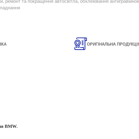
ій, ремонт та покращення автосвітла, обклеювання антигравійною 
бладнання
ВКА
ОРИГІНАЛЬНА ПРОДУКЦІ
іля BMW
.