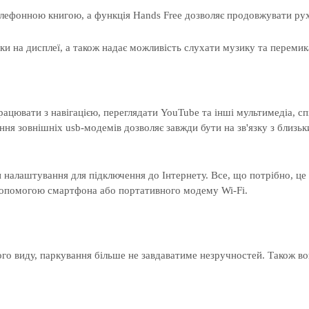
лефонною книгою, а функція Hands Free дозволяє продовжувати рух 
и на дисплеї, а також надає можливість слухати музику та переми
цювати з навігацією, переглядати YouTube та інші мультимедіа, сп
ння зовнішніх usb-модемів дозволяє завжди бути на зв'язку з близьк
налаштування для підключення до Інтернету. Все, що потрібно, це в
допомогою смартфона або портативного модему Wi-Fi.
го виду, паркування більше не завдаватиме незручностей. Також во