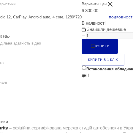
еристики
Варианты цен
6 300.00
oid 12, CarPlay, Android auto, 4 core, 1280*720
ПОДРОБНОСТ
В наявності
Знайшли дешевше
.3 Ghz
ільна здатність відео
КУПИТИ
КУПИТИ В 1 КЛІК
то
Встановлення обладнан
дні!
налі
тики
rity –
офіційна сертифікована мережа студій автобезпеки в Укра