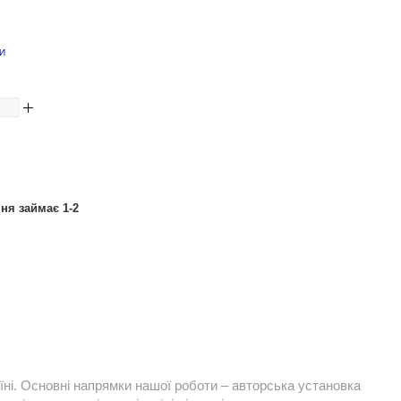
И
ня займає 1-2
їні. Основні напрямки нашої роботи – авторська установка