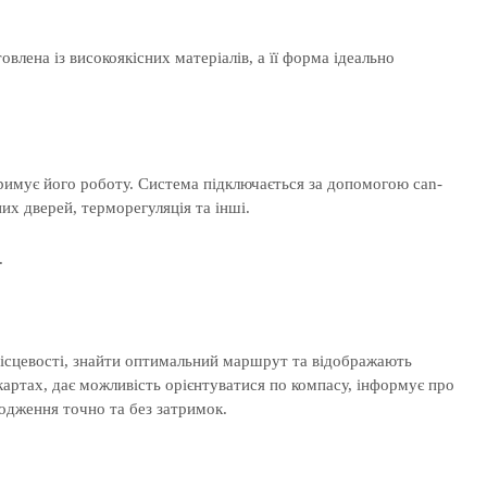
товлена із високоякісних матеріалів, а її форма ідеально
римує його роботу. Система підключається за допомогою can-
их дверей, терморегуляція та інші.
.
 місцевості, знайти оптимальний маршрут та відображають
картах, дає можливість орієнтуватися по компасу, інформує про
одження точно та без затримок.