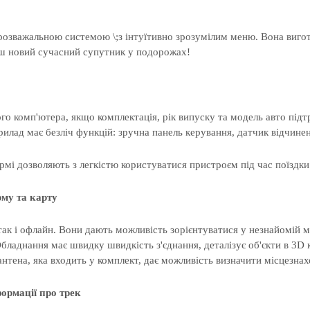
-розважальною системою
\;з інтуїтивно зрозумілим меню
. Вона виго
аш
новий
сучасний
супутник
у
подорожах
!
о комп'ютера, якщо комплектація, рік випуску та модель авто підт
лад має безліч функцій: зручна панель керування, датчик відчинен
рмі дозволяють з легкістю користуватися пристроєм під час поїздки
рму та карту
 так і офлайн. Вони дають можливість зорієнтуватися у незнайомій
бладнання має швидку швидкість з'єднання, деталізує об'єкти в 3D 
нтена, яка входить у комплект, дає можливість визначити місцезнах
ормації про трек