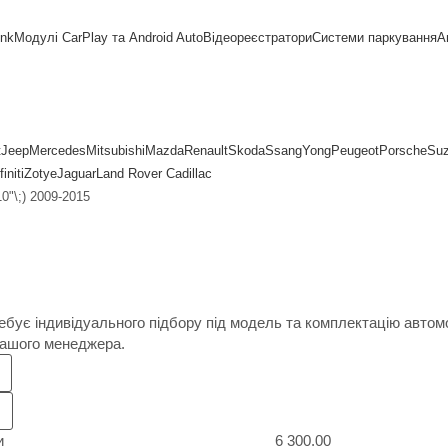
ink
Модулі CarPlay та Android Auto
Відеореєстратори
Системи паркування
А
t
Jeep
Mercedes
Mitsubishi
Mazda
Renault
Skoda
SsangYong
Peugeot
Porsche
Suz
finiti
Zotye
Jaguar
Land Rover
Cadillac
"\;) 2009-2015
ебує індивідуального підбору під модель та комплектацію авто
нашого менеджера.
и
6 300.00