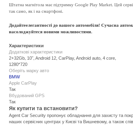
Штатна магнітола має підтримку Google Play Market. Цей серв
так само, як і на смартфоні.
Додайте
елегантності
до
вашого
автомобіля
! С
учасна
автом
насолоджуйтеся
новими
можливостями.
Характеристики
Додаткові характеристики
2+32Gb, 10", Android 12, CarPlay, Android auto, 4 core,
1280*720
Оберіть марку авто
BMW
Apple CarPlay
Так
Вбудований GPS
Так
Як купити та встановити?
Agent Car Security пропонує обладнання для захисту та пок
наших сервісних центрах у Києві та Вишневому, а також спі