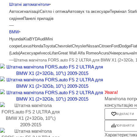
Штатні автомагнітоли
Автосигналізації
Світло і оптика
Автозвук та аксесуари
Термінал Starl
сидіння
Панелі приладів
—
BMW
Hyundai
Kia
BYD
Audi
Mini
cooper
Lexus
Honda
Toyota
Chevrolet
Chrysler
Nissan
Citroen
Ford
Dodge
Fia
(Lada)
Аксесуари
Iveco
Lifan
Great Wall
Alfa Romeo
Acura
Універсальна
In
—
Штатна магнітола FORS.auto FS 2 ULTRA для BMW X1 (2+32Gb, 10
Увага!
Магнітола потр
консультацію 
ВІДКЛАСТИ
ПОРІВНЯТИ
Характеристик