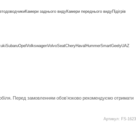
втодоводчики
Камери заднього виду
Камери переднього виду
Підігрів
uki
Subaru
Opel
Volkswagen
Volvo
Seat
Chery
Haval
Hummer
Smart
Geely
UAZ
мобіля. Перед замовленням обов'язково рекомендуємо отримати
Артикул:
FS-1623