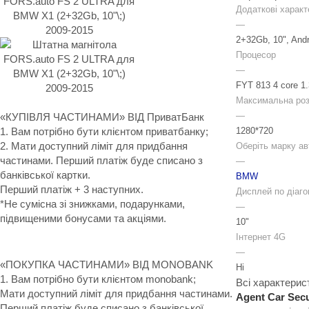
Додаткові характ
—
2+32Gb, 10", Andr
Процесор
—
FYT 813 4 core 1
Максимальна розд
—
«КУПІВЛЯ ЧАСТИНАМИ» ВІД ПриватБанк
1280*720
1. Вам потрібно бути клієнтом приватбанку;
2. Мати доступний ліміт для придбання
Оберіть марку ав
частинами. Перший платіж буде списано з
—
банківської картки.
BMW
Перший платіж + 3 наступних.
Дисплей по діаго
*Не сумісна зі знижками, подарунками,
—
підвищеними бонусами та акціями.
10"
Інтернет 4G
—
«ПОКУПКА ЧАСТИНАМИ» ВІД MONOBANK
Ні
1. Вам потрібно бути клієнтом monobank;
Всі характерис
Мати доступний ліміт для придбання частинами.
Agent Car Secu
Перший платіж буде списано з банківської