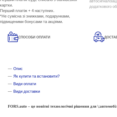
автосигналізац
картки.
додаткового о
Перший платіж + 4 наступних.
*Не сумісна зі знижками, подарунками,
підвищеними бонусами та акціями.
СПОСОБИ ОПЛАТИ
ДОСТА
Опис
Як купити та встановити?
Види оплати
Види доставки
FORS.auto
–
це
новітні
технологічні
рішення
для
\;автомоб