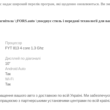
іс надає широкий перелік програм, які щоденно оновлюються. Ви зм
агнітола
\;
FORS.auto \;
поєднує
стиль і
передові
технології
для
ва
Процесор
FYT 813 4 core 1.3 Ghz
Дисплей по діагоналі
10"
Android Auto
Так
Wi-Fi
Так
ращення вашого авто з доставкою по всій Україні. Ми забезпечу
впрацюємо з партнерськими установчими центрами по всій країні