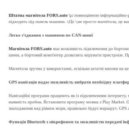
Штатна магнітола FORS.auto \;
є повноцінною інформаційно
підходить під панель машини. \;
Це
\;не просто
магнітола
, це в
Легке з'єднання з машиною по CAN-шині
Магнітола
FORS.auto
має можливість підключення до бортовог
шини, а бортовий комп'ютер дозволить керувати пристроєм. При
Магнітола зручна у використанні, оскільки штатні кнопки на ке
GPS навігація надає можливість вибрати необхідну платфо
Навігаційні програми працюють як із підключенням інтернету,
наявність пробок. Встановити програму можна з Play Market. О
знаходження над рівнем моря, правильно будує маршрут. GPS а
Функція Bluetooth з мікрофоном та можливістю передачі інф