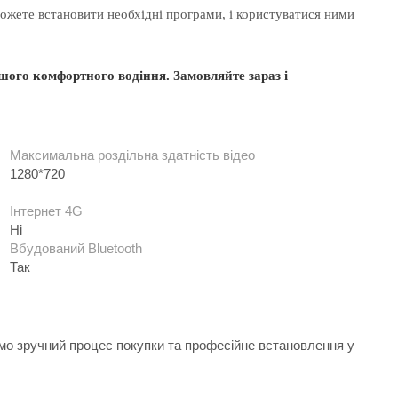
ожете встановити необхідні програми, і користуватися ними
шого
комфортного
водіння
.
Замовляйте
зараз і
Максимальна роздільна здатність відео
1280*720
Інтернет 4G
Ні
Вбудований Bluetooth
Так
ємо зручний процес покупки та професійне встановлення у
.