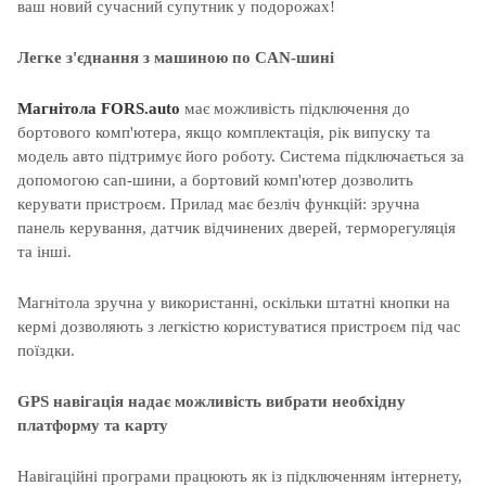
ваш
новий
сучасний
супутник
у
подорожах
!
Легке з'єднання з машиною по CAN-шині
Магнітола
FORS.auto
має можливість підключення до
бортового комп'ютера, якщо комплектація, рік випуску та
модель авто підтримує його роботу. Система підключається за
допомогою can-шини, а бортовий комп'ютер дозволить
керувати пристроєм. Прилад має безліч функцій: зручна
панель керування, датчик відчинених дверей, терморегуляція
та інші.
Магнітола зручна у використанні, оскільки штатні кнопки на
кермі дозволяють з легкістю користуватися пристроєм під час
поїздки.
GPS навігація надає можливість вибрати необхідну
платформу та карту
Навігаційні програми працюють як із підключенням інтернету,