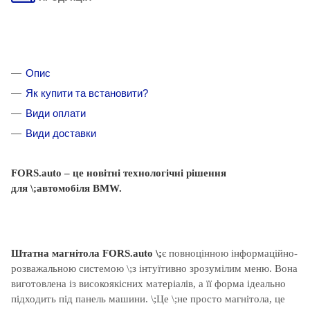
Опис
Як купити та встановити?
Види оплати
Види доставки
FORS.auto
–
це
новітні
технологічні
рішення
для
\;автомобіля BMW
.
Штатна магнітола FORS.auto \;
є повноцінною інформаційно-
розважальною системою
\;з інтуїтивно зрозумілим меню
. Вона
виготовлена із високоякісних матеріалів, а її форма ідеально
підходить під панель машини. \;
Це
\;не просто
магнітола
, це