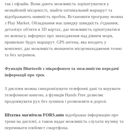
так і офлайн. Вони дають можливість зорієнтуватися у
незнайомій місцевості, знайти оптимальний маршрут та
відображають наявність пробок. Встановити програму можна
з Play Market. Обладнання має швидку швидкість з'єднання,
деталізує об'єкти в 3D картах, дає можливість орієнтуватися
по компасу, інформує про знаходження над рівнем моря,
правильно будує маршрут. GPS антена, яка входить у
комплект, дає можливість визначити місцезнаходження точно
та без затримок.
Функція Bluetooth з мікрофоном та можливістю передачі
інформації про трек
З дисплея можна синхронізувати телефонні дані та керувати
телефонною книгою, а функція Hands Free дозволяє
продовжувати рух без зупинок і розмовляти в дорозі.
Штатна магнітола
FORS.auto
відображає інформацію про
треки на дисплеї, а також надає можливість слухати музику та
перемикати плейлист смартфона.