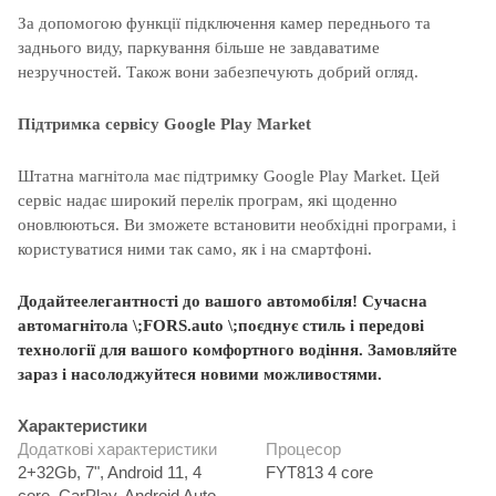
За допомогою функції підключення камер переднього та
заднього виду, паркування більше не завдаватиме
незручностей. Також вони забезпечують добрий огляд.
Підтримка сервісу Google Play Market
Штатна магнітола має підтримку Google Play Market. Цей
сервіс надає широкий перелік програм, які щоденно
оновлюються. Ви зможете встановити необхідні програми, і
користуватися ними так само, як і на смартфоні.
Додайте
елегантності
до
вашого
автомобіля
! С
учасна
автомагнітола
\;
FORS.auto \;
поєднує
стиль і
передові
технології
для
вашого
комфортного
водіння
.
Замовляйте
зараз і
насолоджуйтеся
новими
можливостями.
Характеристики
Додаткові характеристики
Процесор
2+32Gb, 7", Android 11, 4
FYT813 4 core
core, CarPlay, Android Auto,