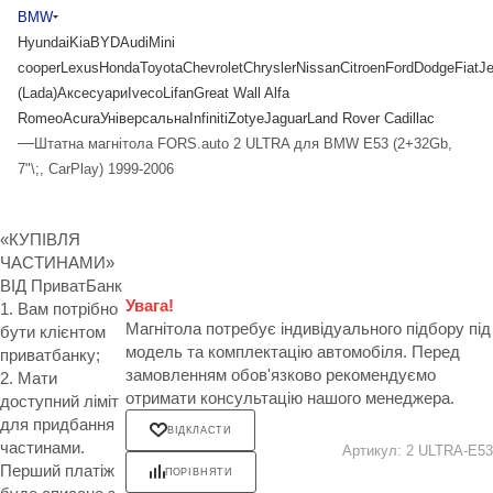
BMW
Hyundai
Kia
BYD
Audi
Mini
cooper
Lexus
Honda
Toyota
Chevrolet
Chrysler
Nissan
Citroen
Ford
Dodge
Fiat
J
(Lada)
Аксесуари
Iveco
Lifan
Great Wall
Alfa
Romeo
Acura
Універсальна
Infiniti
Zotye
Jaguar
Land Rover
Cadillac
—
Штатна магнітола FORS.auto 2 ULTRA для BMW E53 (2+32Gb,
7"\;, CarPlay) 1999-2006
«КУПІВЛЯ
ЧАСТИНАМИ»
ВІД ПриватБанк
Увага!
1. Вам потрібно
Магнітола потребує індивідуального підбору під
бути клієнтом
модель та комплектацію автомобіля. Перед
приватбанку;
замовленням обов'язково рекомендуємо
2. Мати
отримати консультацію нашого менеджера.
доступний ліміт
для придбання
ВІДКЛАСТИ
частинами.
Артикул:
2 ULTRA-E53
Перший платіж
ПОРІВНЯТИ