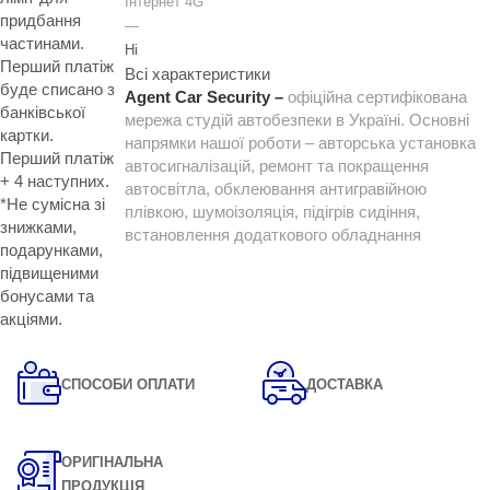
Інтернет 4G
придбання
—
частинами.
Ні
Перший платіж
Всі характеристики
буде списано з
Agent Car Security –
офіційна сертифікована
банківської
мережа студій автобезпеки в Україні. Основні
картки.
напрямки нашої роботи – авторська установка
Перший платіж
автосигналізацій, ремонт та покращення
+ 4 наступних.
автосвітла, обклеювання антигравійною
*Не сумісна зі
плівкою, шумоізоляція, підігрів сидіння,
знижками,
встановлення додаткового обладнання
подарунками,
підвищеними
бонусами та
акціями.
СПОСОБИ ОПЛАТИ
ДОСТАВКА
ОРИГІНАЛЬНА
ПРОДУКЦІЯ