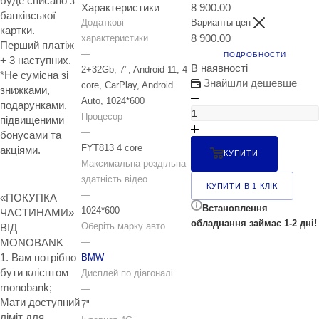
буде списано з
Характеристики
8 900.00
банківської
Додаткові
Варианты цен
картки.
8 900.00
характеристики
Перший платіж
—
ПОДРОБНОСТИ
+ 3 наступних.
В наявності
2+32Gb, 7", Android 11, 4
*Не сумісна зі
Знайшли дешевше
core, CarPlay, Android
знижками,
Auto, 1024*600
подарунками,
Процесор
підвищеними
—
бонусами та
FYT813 4 core
акціями.
КУПИТИ
Максимальна роздільна
здатність відео
КУПИТИ В 1 КЛІК
—
«ПОКУПКА
Встановлення
1024*600
ЧАСТИНАМИ»
обладнання займає 1-2 дні!
Оберіть марку авто
ВІД
MONOBANK
—
1. Вам потрібно
BMW
бути клієнтом
Дисплей по діагоналі
monobank;
—
Мати доступний
7"
ліміт для