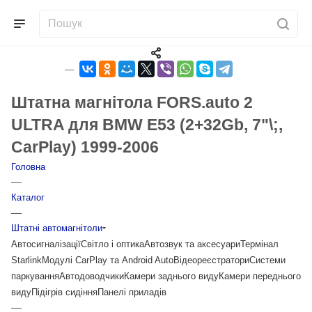
Штатна магнітола FORS.auto 2
ULTRA для BMW E53 (2+32Gb, 7"\;,
CarPlay) 1999-2006
Головна
—
Каталог
—
Штатні автомагнітоли
Автосигналізації
Світло і оптика
Автозвук та аксесуари
Термінал
Starlink
Модулі CarPlay та Android Auto
Відеореєстратори
Системи
паркування
Автодоводчики
Камери заднього виду
Камери переднього
виду
Підігрів сидіння
Панелі приладів
—