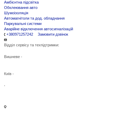
Амбієнтна підсвітка
Обклеювання авто
Шумоізоляція
Автомагнітоли та дод. обладнання
Паркувальні системи
Аварійне відключення автосигналізацій
+380971257242
Замовити дзвінок
Відділ сервісу та техпідтримки:
Вишневе -
+38 098 090 15 01
Київ -
+38 098 989 03 30
,
+38 097 125 72 42
info@agent-security.com.ua
- м. Київ, вул. Сирецька, 33 Х
- м. Вишневе, вул. Київська, 2