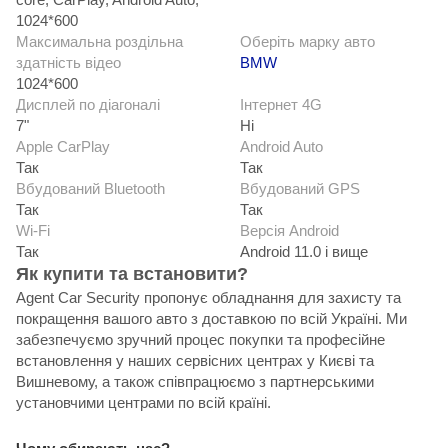
1024*600
Максимальна роздільна
Оберіть марку авто
здатність відео
BMW
1024*600
Дисплей по діагоналі
Інтернет 4G
7"
Ні
Apple CarPlay
Android Auto
Так
Так
Вбудований Bluetooth
Вбудований GPS
Так
Так
Wi-Fi
Версія Android
Так
Android 11.0 і вище
Як купити та встановити?
Agent Car Security пропонує обладнання для захисту та
покращення вашого авто з доставкою по всій Україні. Ми
забезпечуємо зручний процес покупки та професійне
встановлення у наших сервісних центрах у Києві та
Вишневому, а також співпрацюємо з партнерськими
установчими центрами по всій країні.