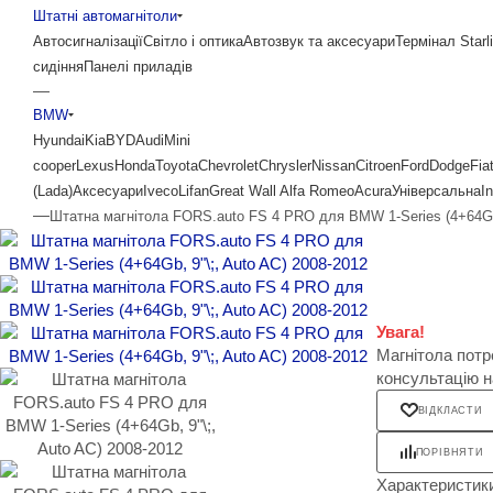
Штатні автомагнітоли
Автосигналізації
Світло і оптика
Автозвук та аксесуари
Термінал Starl
сидіння
Панелі приладів
—
BMW
Hyundai
Kia
BYD
Audi
Mini
cooper
Lexus
Honda
Toyota
Chevrolet
Chrysler
Nissan
Citroen
Ford
Dodge
Fia
(Lada)
Аксесуари
Iveco
Lifan
Great Wall
Alfa Romeo
Acura
Універсальна
In
—
Штатна магнітола FORS.auto FS 4 PRO для BMW 1-Series (4+64Gb,
Увага!
Магнітола потр
консультацію 
ВІДКЛАСТИ
ПОРІВНЯТИ
Характеристик