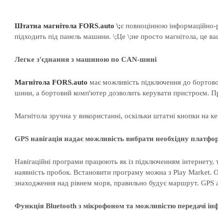
Штатна магнітола FORS.auto \;
є повноцінною інформаційно
підходить під панель машини. \;
Це
\;не просто
магнітола
, це в
Легке з'єднання з машиною по CAN-шині
Магнітола
FORS.auto
має можливість підключення до бортовог
шини, а бортовий комп'ютер дозволить керувати пристроєм. При
Магнітола зручна у використанні, оскільки штатні кнопки на ке
GPS навігація надає можливість вибрати необхідну платфо
Навігаційні програми працюють як із підключенням інтернету,
наявність пробок. Встановити програму можна з Play Market. О
знаходження над рівнем моря, правильно будує маршрут. GPS а
Функція Bluetooth з мікрофоном та можливістю передачі інф