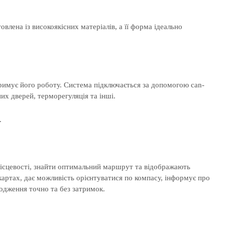
товлена із високоякісних матеріалів, а її форма ідеально
римує його роботу. Система підключається за допомогою can-
их дверей, терморегуляція та інші.
.
 місцевості, знайти оптимальний маршрут та відображають
картах, дає можливість орієнтуватися по компасу, інформує про
одження точно та без затримок.