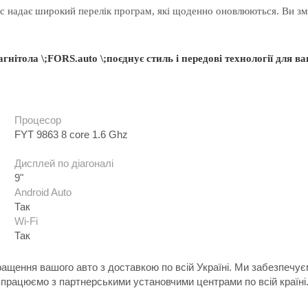
іс надає широкий перелік програм, які щоденно оновлюються. Ви зм
агнітола
\;
FORS.auto \;
поєднує
стиль і
передові
технології
для
ва
Процесор
FYT 9863 8 core 1.6 Ghz
Дисплей по діагоналі
9"
Android Auto
Так
Wi-Fi
Так
ращення вашого авто з доставкою по всій Україні. Ми забезпечу
впрацюємо з партнерськими установчими центрами по всій країні