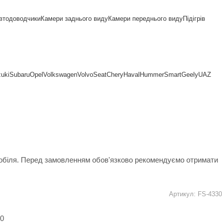
втодоводчики
Камери заднього виду
Камери переднього виду
Підігрів
uki
Subaru
Opel
Volkswagen
Volvo
Seat
Chery
Haval
Hummer
Smart
Geely
UAZ
мобіля. Перед замовленням обов'язково рекомендуємо отримати
Артикул:
FS-4330
00