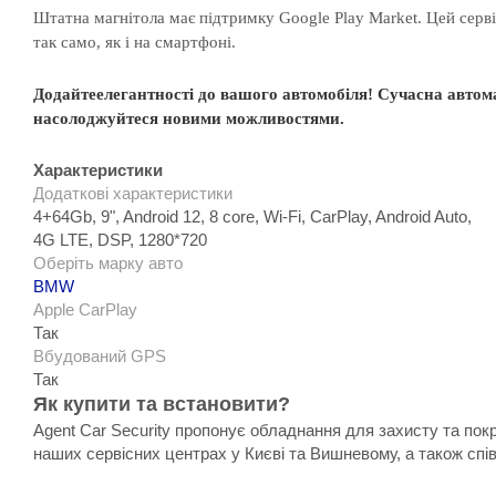
Штатна магнітола має підтримку Google Play Market. Цей серв
так само, як і на смартфоні.
Додайте
елегантності
до
вашого
автомобіля
! С
учасна
автом
насолоджуйтеся
новими
можливостями.
Характеристики
Додаткові характеристики
4+64Gb, 9", Android 12, 8 core, Wi-Fi, CarPlay, Android Auto,
4G LTE, DSP, 1280*720
Оберіть марку авто
BMW
Apple CarPlay
Так
Вбудований GPS
Так
Як купити та встановити?
Agent Car Security пропонує обладнання для захисту та пок
наших сервісних центрах у Києві та Вишневому, а також спі