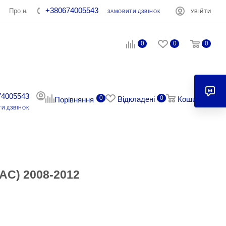
+380674005543
Про нас
Контакти
УВІЙТИ
ЗАМОВИТИ ДЗВІНОК
0
0
0
74005543
0
0
0
Відкладені
Кошик
Порівняння
И ДЗВІНОК
 AC) 2008-2012