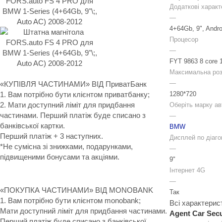
Додаткові характ
—
4+64Gb, 9", Andro
Процесор
—
FYT 9863 8 core 
Максимальна розд
—
«КУПІВЛЯ ЧАСТИНАМИ» ВІД ПриватБанк
1280*720
1. Вам потрібно бути клієнтом приватбанку;
2. Мати доступний ліміт для придбання
Оберіть марку ав
частинами. Перший платіж буде списано з
—
банківської картки.
BMW
Перший платіж + 3 наступних.
Дисплей по діаго
*Не сумісна зі знижками, подарунками,
—
підвищеними бонусами та акціями.
9"
Інтернет 4G
—
«ПОКУПКА ЧАСТИНАМИ» ВІД MONOBANK
Так
1. Вам потрібно бути клієнтом monobank;
Всі характерис
Мати доступний ліміт для придбання частинами.
Agent Car Secu
Перший платіж буде списано з банківської