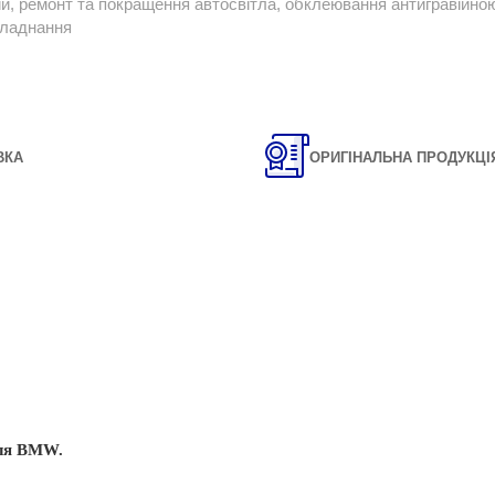
ій, ремонт та покращення автосвітла, обклеювання антигравійною 
бладнання
ВКА
ОРИГІНАЛЬНА ПРОДУКЦІ
іля BMW
.