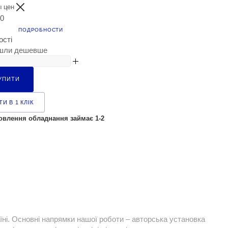
ы цен
00
ПОДРОБНОСТИ
ості
шли дешевше
УПИТИ
И В 1 КЛІК
овлення обладнання займає 1-2
їні. Основні напрямки нашої роботи – авторська установка