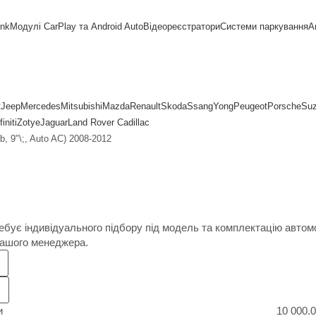
ink
Модулі CarPlay та Android Auto
Відеореєстратори
Системи паркування
А
t
Jeep
Mercedes
Mitsubishi
Mazda
Renault
Skoda
SsangYong
Peugeot
Porsche
Suz
finiti
Zotye
Jaguar
Land Rover
Cadillac
 9"\;, Auto AC) 2008-2012
ебує індивідуального підбору під модель та комплектацію авто
нашого менеджера.
и
10 000.