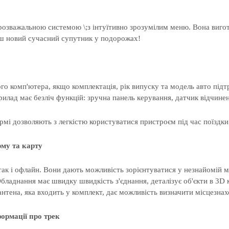
-розважальною системою
\;з інтуїтивно зрозумілим меню
. Вона виго
аш
новий
сучасний
супутник
у
подорожах
!
о комп'ютера, якщо комплектація, рік випуску та модель авто підт
лад має безліч функцій: зручна панель керування, датчик відчинен
рмі дозволяють з легкістю користуватися пристроєм під час поїздки
рму та карту
 так і офлайн. Вони дають можливість зорієнтуватися у незнайомій
бладнання має швидку швидкість з'єднання, деталізує об'єкти в 3D 
нтена, яка входить у комплект, дає можливість визначити місцезнах
ормації про трек