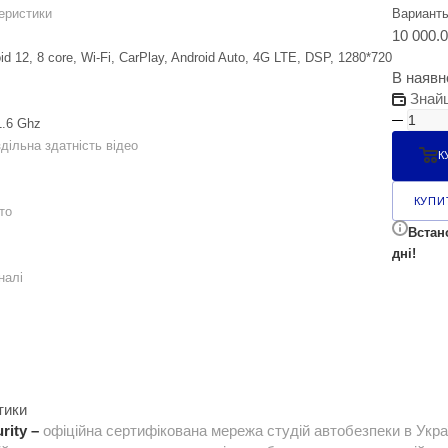
еристики
Вариант
10 000.
id 12, 8 core, Wi-Fi, CarPlay, Android Auto, 4G LTE, DSP, 1280*720
В наявн
Знай
1.6 Ghz
ільна здатність відео
К
КУПИТ
то
Встан
дні!
налі
тики
rity –
офіційна сертифікована мережа студій автобезпеки в Укра