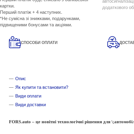
автосигналізац
картки.
додаткового о
Перший платіж + 4 наступних.
*Не сумісна зі знижками, подарунками,
підвищеними бонусами та акціями.
СПОСОБИ ОПЛАТИ
ДОСТА
Опис
Як купити та встановити?
Види оплати
Види доставки
FORS.auto
–
це
новітні
технологічні
рішення
для
\;автомоб