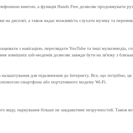
лефонною книгою, а функція Hands Free дозволяє продовжувати рух 
и на дисплеї, а також надає можливість слухати музику та переми
цювати з навігацією, переглядати YouTube та інші мультимедіа, сп
ння зовнішніх usb-модемів дозволяє завжди бути на зв'язку з близьк
налаштування для підключення до Інтернету. Все, що потрібно, це в
допомогою смартфона або портативного модему Wi-Fi.
го виду, паркування більше не завдаватиме незручностей. Також во