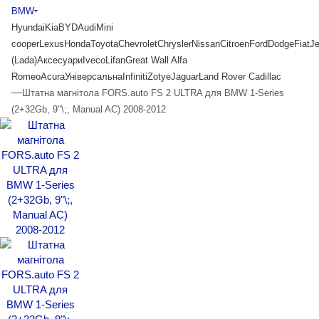
BMW
Hyundai
Kia
BYD
Audi
Mini
cooper
Lexus
Honda
Toyota
Chevrolet
Chrysler
Nissan
Citroen
Ford
Dodge
Fiat
J
(Lada)
Аксесуари
Iveco
Lifan
Great Wall
Alfa
Romeo
Acura
Універсальна
Infiniti
Zotye
Jaguar
Land Rover
Cadillac
—
Штатна магнітола FORS.auto FS 2 ULTRA для BMW 1-Series
(2+32Gb, 9"\;, Manual AC) 2008-2012