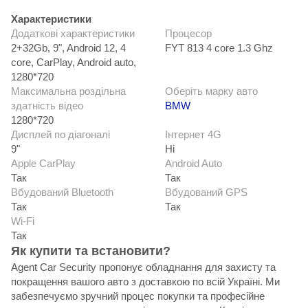
Характеристики
Додаткові характеристики
Процесор
2+32Gb, 9", Android 12, 4
FYT 813 4 core 1.3 Ghz
core, CarPlay, Android auto,
1280*720
Максимальна роздільна
Оберіть марку авто
здатність відео
BMW
1280*720
Дисплей по діагоналі
Інтернет 4G
9"
Ні
Apple CarPlay
Android Auto
Так
Так
Вбудований Bluetooth
Вбудований GPS
Так
Так
Wi-Fi
Так
Як купити та встановити?
Agent Car Security пропонує обладнання для захисту та
покращення вашого авто з доставкою по всій Україні. Ми
забезпечуємо зручний процес покупки та професійне