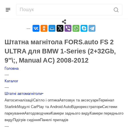
Штатна магнітола FORS.auto FS 2
ULTRA для BMW 1-Series (2+32Gb,
9"\;, Manual AC) 2008-2012
Головна
—
Каталог
—
Штатні автомагнітоли
Автосигналізації
Світло і оптика
Автозвук та аксесуари
Термінал
Starlink
Модулі CarPlay та Android Auto
Відеореєстратори
Системи
паркування
Автодоводчики
Камери заднього виду
Камери переднього
виду
Підігрів сидіння
Панелі приладів
—