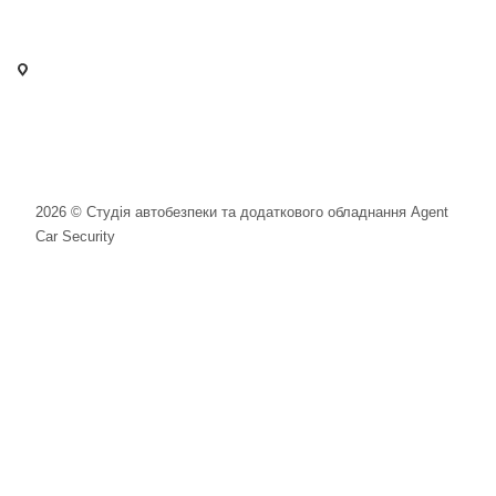
info@agent-security.com.ua
- м. Київ, вул. Сирецька, 33 Х
- м. Вишневе, вул. Київська, 2
2026 © Студія автобезпеки та додаткового обладнання Agent
Car Security