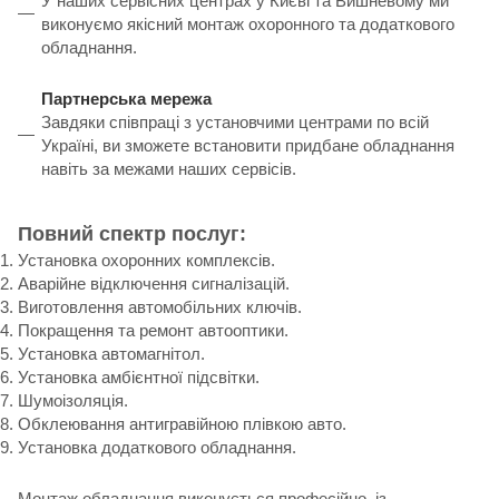
У наших сервісних центрах у Києві та Вишневому ми
виконуємо якісний монтаж охоронного та додаткового
обладнання.
Партнерська мережа
Завдяки співпраці з установчими центрами по всій
Україні, ви зможете встановити придбане обладнання
навіть за межами наших сервісів.
Повний спектр послуг:
Установка охоронних комплексів.
Аварійне відключення сигналізацій.
Виготовлення автомобільних ключів.
Покращення та ремонт автооптики.
Установка автомагнітол.
Установка амбієнтної підсвітки.
Шумоізоляція.
Обклеювання антигравійною плівкою авто.
Установка додаткового обладнання.
Монтаж обладнання виконується професійно, із