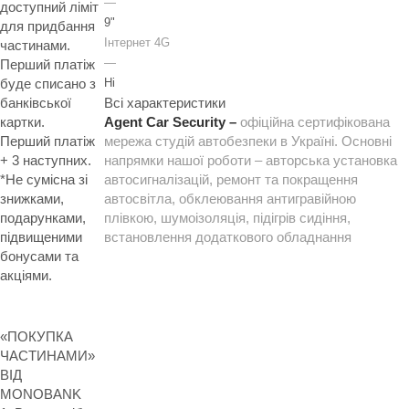
—
доступний ліміт
9"
для придбання
Інтернет 4G
частинами.
—
Перший платіж
буде списано з
Ні
банківської
Всі характеристики
картки.
Agent Car Security –
офіційна сертифікована
Перший платіж
мережа студій автобезпеки в Україні. Основні
+ 3 наступних.
напрямки нашої роботи – авторська установка
*Не сумісна зі
автосигналізацій, ремонт та покращення
знижками,
автосвітла, обклеювання антигравійною
подарунками,
плівкою, шумоізоляція, підігрів сидіння,
підвищеними
встановлення додаткового обладнання
бонусами та
акціями.
«ПОКУПКА
ЧАСТИНАМИ»
ВІД
MONOBANK