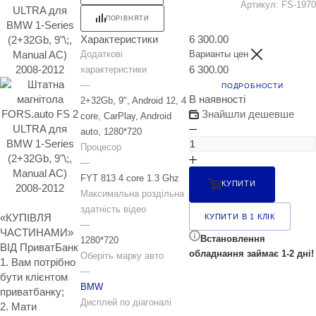
Артикул:
FS-1970
ПОРІВНЯТИ
Характеристики
6 300.00
Додаткові
Варианты цен
6 300.00
характеристики
—
ПОДРОБНОСТИ
В наявності
2+32Gb, 9", Android 12, 4
Знайшли дешевше
core, CarPlay, Android
auto, 1280*720
Процесор
—
FYT 813 4 core 1.3 Ghz
КУПИТИ
Максимальна роздільна
здатність відео
«КУПІВЛЯ
КУПИТИ В 1 КЛІК
—
ЧАСТИНАМИ»
Встановлення
1280*720
ВІД ПриватБанк
обладнання займає 1-2 дні!
Оберіть марку авто
1. Вам потрібно
—
бути клієнтом
BMW
приватбанку;
Дисплей по діагоналі
2. Мати