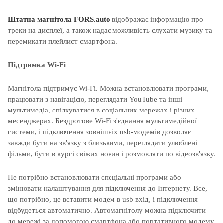
Штатна магнітола
FORS.auto
відображає інформацію про
треки на дисплеї, а також надає можливість слухати музику та
перемикати плейлист смартфона.
Підтримка Wi-Fi
Магнітола підтримує Wi-Fi. Можна встановлювати програми,
працювати з навігацією, переглядати YouTube та інші
мультимедіа, спілкуватися в соціальних мережах і різних
месенджерах. Бездротове Wi-Fi з'єднання мультимедійної
системи, і підключення зовнішніх usb-модемів дозволяє
завжди бути на зв'язку з близькими, переглядати улюблені
фільми, бути в курсі свіжих новин і розмовляти по відеозв'язку.
Не потрібно встановлювати спеціальні програми або
змінювати налаштування для підключення до Інтернету. Все,
що потрібно, це вставити модем в usb вхід, і підключення
відбудеться автоматично. Автомагнітолу можна підключити
до мережі за допомогою смартфона або портативного модему