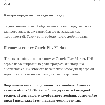
Wi-Fi.
Камери переднього та заднього виду
За допомогою функції підключення камер переднього та
заднього виду, паркування більше не завдаватиме
незручностей. Також вони забезпечують добрий огляд.
Підтримка сервісу Google Play Market
Штатна магнітола має підтримку Google Play Market. Цей
сервіс надає широкий перелік програм, які щоденно
оновлюються. Ви зможете встановити необхідні програми, і
користуватися ними так само, як і на смартфоні.
Додайте
елегантності
до
вашого
автомобіля
! С
учасна
автомагнітола
\;
FORS.auto \;
поєднує
стиль і
передові
технології
для
вашого
комфортного
водіння
.
Замовляйте
зараз і
насолоджуйтеся
новими
можливостями.