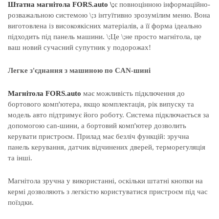
Штатна магнітола FORS.auto \;
є повноцінною інформаційно-
розважальною системою
\;з інтуїтивно зрозумілим меню
. Вона
виготовлена із високоякісних матеріалів, а її форма ідеально
підходить під панель машини. \;
Це
\;не просто
магнітола
, це
ваш
новий
сучасний
супутник
у
подорожах
!
Легке з'єднання з машиною по CAN-шині
Магнітола
FORS.auto
має можливість підключення до
бортового комп'ютера, якщо комплектація, рік випуску та
модель авто підтримує його роботу. Система підключається за
допомогою can-шини, а бортовий комп'ютер дозволить
керувати пристроєм. Прилад має безліч функцій: зручна
панель керування, датчик відчинених дверей, терморегуляція
та інші.
Магнітола зручна у використанні, оскільки штатні кнопки на
кермі дозволяють з легкістю користуватися пристроєм під час
поїздки.