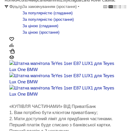
Romeo
Acura
Універсальна
Infiniti
Zotye
Jaguar
Land Rover
Cadillac
Фільтр
За замовчуванням (зростання)
За популярністю (cпадання)
За популярністю (зростання)
За ціною (cпадання)
За ціною (зростання)
«КУПІВЛЯ ЧАСТИНАМИ» ВІД ПриватБанк
1. Вам потрібно бути клієнтом приватбанку;
2. Мати доступний ліміт для придбання частинами.
Перший платіж буде списано з банківської картки.
Перший платіж + 3 наступних.