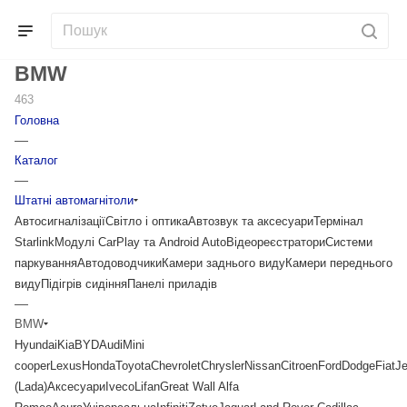
BMW
463
Головна
—
Каталог
—
Штатні автомагнітоли
Автосигналізації
Світло і оптика
Автозвук та аксесуари
Термінал
Starlink
Модулі CarPlay та Android Auto
Відеореєстратори
Системи
паркування
Автодоводчики
Камери заднього виду
Камери переднього
виду
Підігрів сидіння
Панелі приладів
—
BMW
Hyundai
Kia
BYD
Audi
Mini
cooper
Lexus
Honda
Toyota
Chevrolet
Chrysler
Nissan
Citroen
Ford
Dodge
Fiat
J
(Lada)
Аксесуари
Iveco
Lifan
Great Wall
Alfa