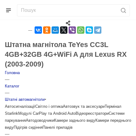
Штатна магнітола TeYes CC3L
4GB+32GB 4G+WiFi A для Lexus RX
(2003-2009)
Головна
—
Каталог
—
Штатні автомагнітоли
Автосигналізації
Світло і оптика
Автозвук та аксесуари
Термінал
Starlink
Модулі CarPlay та Android Auto
Відеореєстратори
Системи
паркування
Автодоводчики
Камери заднього виду
Камери переднього
виду
Підігрів сидіння
Панелі приладів
—