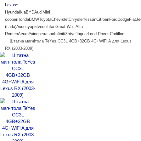
Lexus
Hyundai
Kia
BYD
Audi
Mini
cooper
Honda
BMW
Toyota
Chevrolet
Chrysler
Nissan
Citroen
Ford
Dodge
Fiat
Je
(Lada)
Аксесуари
Iveco
Lifan
Great Wall
Alfa
Romeo
Acura
Універсальна
Infiniti
Zotye
Jaguar
Land Rover
Cadillac
—
Штатна магнітола TeYes CC3L 4GB+32GB 4G+WiFi A для Lexus
RX (2003-2009)