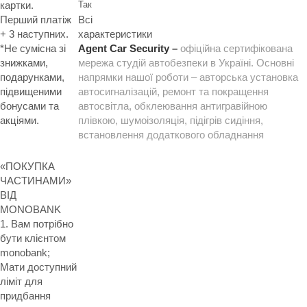
Так
картки.
Всі
Перший платіж
характеристики
+ 3 наступних.
Agent Car Security –
офіційна сертифікована
*Не сумісна зі
мережа студій автобезпеки в Україні. Основні
знижками,
напрямки нашої роботи – авторська установка
подарунками,
автосигналізацій, ремонт та покращення
підвищеними
автосвітла, обклеювання антигравійною
бонусами та
плівкою, шумоізоляція, підігрів сидіння,
акціями.
встановлення додаткового обладнання
«ПОКУПКА
ЧАСТИНАМИ»
ВІД
MONOBANK
1. Вам потрібно
бути клієнтом
monobank;
Мати доступний
ліміт для
придбання