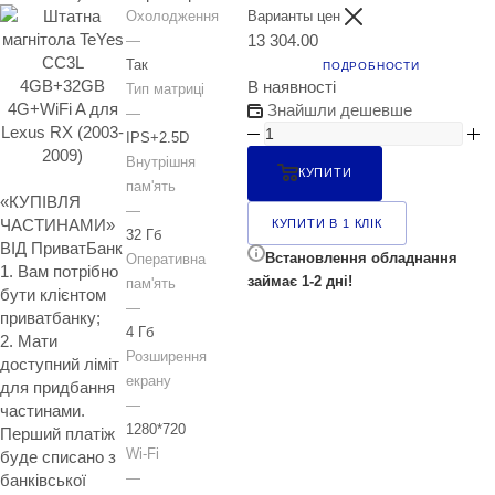
Охолодження
Варианты цен
13 304.00
—
Так
ПОДРОБНОСТИ
В наявності
Тип матриці
Знайшли дешевше
—
IPS+2.5D
Внутрішня
КУПИТИ
пам'ять
«КУПІВЛЯ
—
ЧАСТИНАМИ»
КУПИТИ В 1 КЛІК
32 Гб
ВІД ПриватБанк
Встановлення обладнання
Оперативна
1. Вам потрібно
займає 1-2 дні!
пам'ять
бути клієнтом
—
приватбанку;
4 Гб
2. Мати
Розширення
доступний ліміт
екрану
для придбання
—
частинами.
1280*720
Перший платіж
Wi-Fi
буде списано з
—
банківської