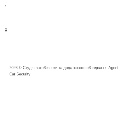
,
+38 097 125 72 42
info@agent-security.com.ua
- м. Київ, вул. Сирецька, 33 Х
- м. Вишневе, вул. Київська, 2
2026 © Студія автобезпеки та додаткового обладнання Agent
Car Security