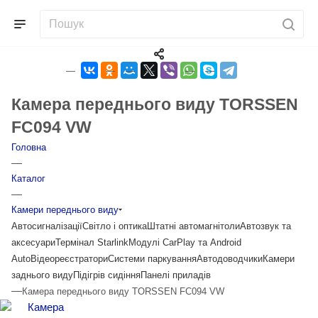
Камера переднього виду TORSSEN
FC094 VW
Головна
—
Каталог
—
Камери переднього виду
Автосигналізації
Світло і оптика
Штатні автомагнітоли
Автозвук та
аксесуари
Термінал Starlink
Модулі CarPlay та Android
Auto
Відеореєстратори
Системи паркування
Автодоводчики
Камери
заднього виду
Підігрів сидіння
Панелі приладів
—
Камера переднього виду TORSSEN FC094 VW