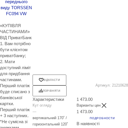
«КУПІВЛЯ
ЧАСТИНАМИ»
ВІД ПриватБанк
1. Вам потрібно
бути клієнтом
приватбанку;
2. Мати
доступний ліміт
для придбання
частинами.
ВІДКЛАСТИ
Перший платіж
Артикул:
21210628
буде списано з
ПОРІВНЯТИ
банківської
Характеристики
1 473.00
картки.
Кут огляду
Варианты цен
Перший платіж
1 473.00
—
+ 3 наступних.
вертикальний 170˚ /
ПОДРОБНОСТИ
*Не сумісна зі
В наявності
горизонтальний 120˚
знижками,