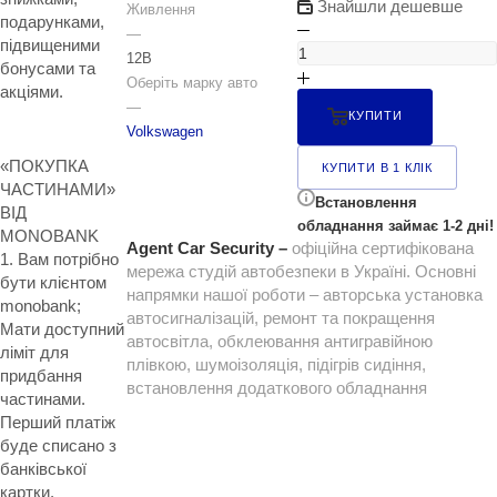
Знайшли дешевше
Живлення
подарунками,
—
підвищеними
12В
бонусами та
Оберіть марку авто
акціями.
—
КУПИТИ
Volkswagen
«ПОКУПКА
КУПИТИ В 1 КЛІК
ЧАСТИНАМИ»
Встановлення
ВІД
обладнання займає 1-2 дні!
MONOBANK
Agent Car Security –
офіційна сертифікована
1. Вам потрібно
мережа студій автобезпеки в Україні. Основні
бути клієнтом
напрямки нашої роботи – авторська установка
monobank;
автосигналізацій, ремонт та покращення
Мати доступний
автосвітла, обклеювання антигравійною
ліміт для
плівкою, шумоізоляція, підігрів сидіння,
придбання
встановлення додаткового обладнання
частинами.
Перший платіж
буде списано з
банківської
картки.