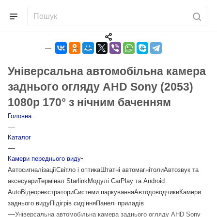
Універсальна автомобільна камера
заднього огляду AHD Sony (2053)
1080p 170° з нічним баченням
Головна
—
Каталог
—
Камери переднього виду
Автосигналізації
Світло і оптика
Штатні автомагнітоли
Автозвук та
аксесуари
Термінал Starlink
Модулі CarPlay та Android
Auto
Відеореєстратори
Системи паркування
Автодоводчики
Камери
заднього виду
Підігрів сидіння
Панелі приладів
—
Універсальна автомобільна камера заднього огляду AHD Sony