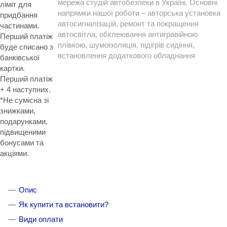
мережа студій автобезпеки в Україні. Основні
ліміт для
напрямки нашої роботи – авторська установка
придбання
автосигналізацій, ремонт та покращення
частинами.
автосвітла, обклеювання антигравійною
Перший платіж
плівкою, шумоізоляція, підігрів сидіння,
буде списано з
встановлення додаткового обладнання
банківської
картки.
Перший платіж
+ 4 наступних.
*Не сумісна зі
знижками,
подарунками,
підвищеними
бонусами та
акціями.
Опис
Як купити та встановити?
Види оплати