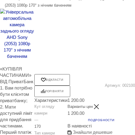
(2053) 1080p 170° з нічним баченням
«КУПІВЛЯ
ЧАСТИНАМИ»
ВІДКЛАСТИ
ВІД ПриватБанк
Артикул:
002100
1. Вам потрібно
ПОРІВНЯТИ
бути клієнтом
Характеристики
1 200.00
приватбанку;
2. Мати
Кут огляду
Варианты цен
доступний ліміт
1 200.00
камери
для придбання
—
ПОДРОБНОСТИ
частинами.
В наявності
170
Перший платіж
Знайшли дешевше
Тип камери