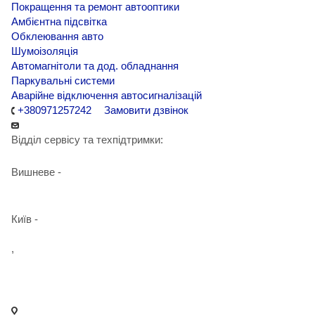
Покращення та ремонт автооптики
Амбієнтна підсвітка
Обклеювання авто
Шумоізоляція
Автомагнітоли та дод. обладнання
Паркувальні системи
Аварійне відключення автосигналізацій
+380971257242
Замовити дзвінок
Відділ сервісу та техпідтримки:
Вишневе -
+38 098 090 15 01
Київ -
+38 098 989 03 30
,
+38 097 125 72 42
info@agent-security.com.ua
- м. Київ, вул. Сирецька, 33 Х