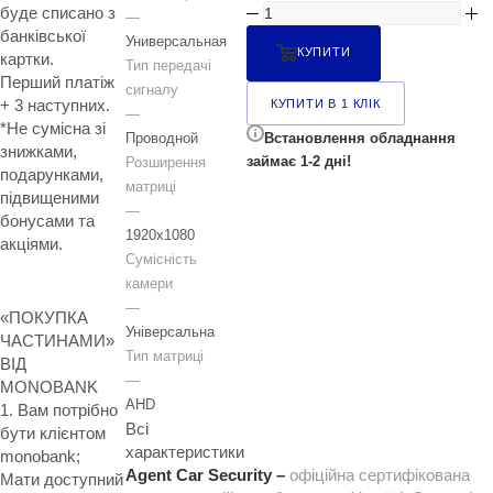
буде списано з
—
банківської
Универсальная
КУПИТИ
картки.
Тип передачі
Перший платіж
сигналу
+ 3 наступних.
КУПИТИ В 1 КЛІК
—
*Не сумісна зі
Встановлення обладнання
Проводной
знижками,
займає 1-2 дні!
Розширення
подарунками,
матриці
підвищеними
—
бонусами та
1920x1080
акціями.
Сумісність
камери
—
«ПОКУПКА
Універсальна
ЧАСТИНАМИ»
Тип матриці
ВІД
—
MONOBANK
AHD
1. Вам потрібно
Всі
бути клієнтом
характеристики
monobank;
Agent Car Security –
офіційна сертифікована
Мати доступний