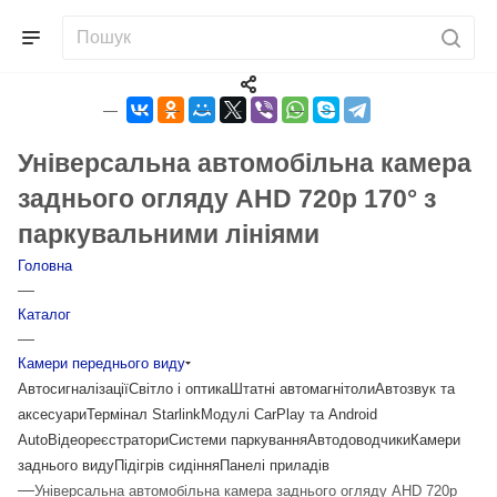
Універсальна автомобільна камера
заднього огляду AHD 720p 170° з
паркувальними лініями
Головна
—
Каталог
—
Камери переднього виду
Автосигналізації
Світло і оптика
Штатні автомагнітоли
Автозвук та
аксесуари
Термінал Starlink
Модулі CarPlay та Android
Auto
Відеореєстратори
Системи паркування
Автодоводчики
Камери
заднього виду
Підігрів сидіння
Панелі приладів
—
Універсальна автомобільна камера заднього огляду AHD 720p