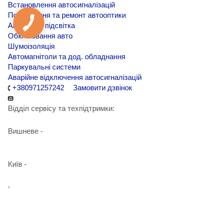
Встановлення автосигналізацій
Покращення та ремонт автооптики
Амбієнтна підсвітка
Обклеювання авто
Шумоізоляція
Автомагнітоли та дод. обладнання
Паркувальні системи
Аварійне відключення автосигналізацій
+380971257242
Замовити дзвінок
Відділ сервісу та техпідтримки:
Вишневе -
+38 098 090 15 01
Київ -
+38 098 989 03 30
,
+38 097 125 72 42
info@agent-security.com.ua