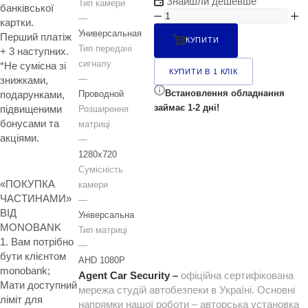
Знайшли дешевше
Тип камери
банківської
—
картки.
Универсальная
Перший платіж
КУПИТИ
Тип передачі
+ 3 наступних.
сигналу
*Не сумісна зі
КУПИТИ В 1 КЛІК
—
знижками,
Встановлення обладнання
Проводной
подарунками,
займає 1-2 дні!
підвищеними
Розширення
бонусами та
матриці
акціями.
—
1280x720
Сумісність
«ПОКУПКА
камери
ЧАСТИНАМИ»
—
ВІД
Універсальна
MONOBANK
Тип матриці
1. Вам потрібно
—
бути клієнтом
AHD 1080P
monobank;
Agent Car Security –
офіційна сертифікована
Мати доступний
мережа студій автобезпеки в Україні. Основні
ліміт для
напрямки нашої роботи – авторська установка