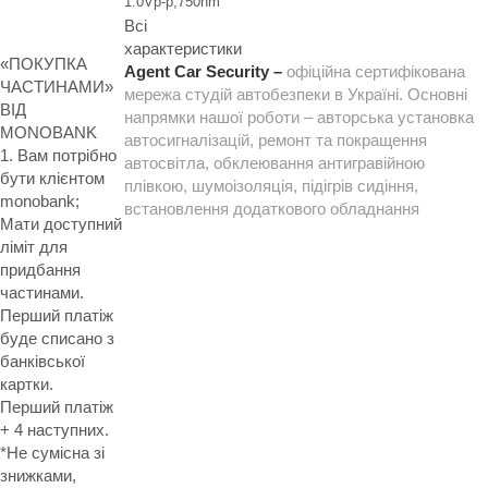
1.0Vp-p,750hm
Всі
характеристики
«ПОКУПКА
Agent Car Security –
офіційна сертифікована
ЧАСТИНАМИ»
мережа студій автобезпеки в Україні. Основні
ВІД
напрямки нашої роботи – авторська установка
MONOBANK
автосигналізацій, ремонт та покращення
1. Вам потрібно
автосвітла, обклеювання антигравійною
бути клієнтом
плівкою, шумоізоляція, підігрів сидіння,
monobank;
встановлення додаткового обладнання
Мати доступний
ліміт для
придбання
частинами.
Перший платіж
буде списано з
банківської
картки.
Перший платіж
+ 4 наступних.
*Не сумісна зі
знижками,