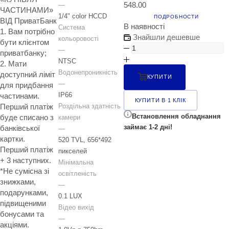
548.00
—
ЧАСТИНАМИ»
1/4" color HCCD
ПОДРОБНОСТИ
ВІД ПриватБанк
В наявності
Система
1. Вам потрібно
Знайшли дешевше
кольоровості
бути клієнтом
—
приватбанку;
NTSC
2. Мати
Водонепроникність
доступний ліміт
КУПИТИ
—
для придбання
IP66
частинами.
КУПИТИ В 1 КЛІК
Роздільна здатність
Перший платіж
Встановлення обладнання
буде списано з
камери
займає 1-2 дні!
банківської
—
картки.
520 TVL, 656*492
Перший платіж
пикселей
+ 3 наступних.
Мінімальна
*Не сумісна зі
освітленість
знижками,
—
подарунками,
0.1 LUX
підвищеними
Відео вихід
бонусами та
—
акціями.