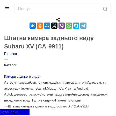
Штатна камера заднього виду
Subaru XV (CA-9911)
Головна
—
Каталог
—
Камери заднього виду
Автосигналізації
Світло і оптика
Штатні автомагнітоли
Автозвук та
аксесуари
Термінал Starlink
Модулі CarPlay та Android
Auto
Відеореєстратори
Системи паркування
Автодоводчики
Камери
переднього виду
Підігрів сидіння
Панелі приладів
—
Штатна камера заднього виду Subaru XV (CA-9911)
Установка