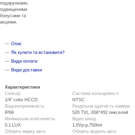
подарунками,
підвищеними
бонусами та
акціями.
Опис
Як купити та встановити?
Види оплати
Види доставки
Характеристики
Сенсор
Система кольоровості
1/4" color HCCD
NTSC
Водонепроникність
Роздільна здатність камери
IP66
520 TVL, 656*492 пикселей
Мінімальна освітленість
Відео вихід
0.1 LUX
1.0Vp-p,750hm
Оберіть марку авто
Оберіть модель авто