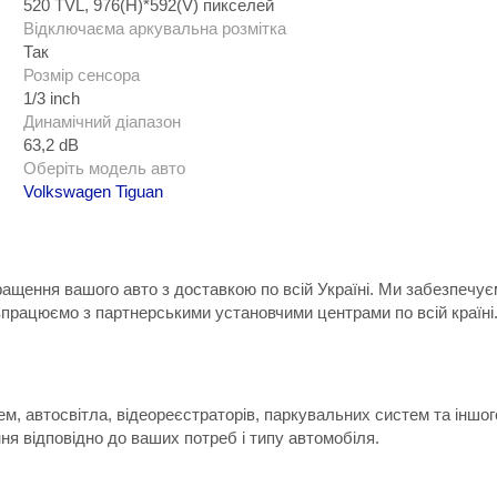
520 TVL, 976(H)*592(V) пикселей
Відключаєма аркувальна розмітка
Так
Розмір сенсора
1/3 inch
Динамічний діапазон
63,2 dB
Оберіть модель авто
Volkswagen Tiguan
ращення вашого авто з доставкою по всій Україні. Ми забезпечу
впрацюємо з партнерськими установчими центрами по всій країні
м, автосвітла, відеореєстраторів, паркувальних систем та іншо
я відповідно до ваших потреб і типу автомобіля.