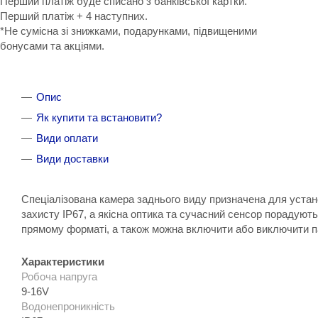
Перший платіж буде списано з банківської картки.
Перший платіж + 4 наступних.
*Не сумісна зі знижками, подарунками, підвищеними
бонусами та акціями.
Опис
Як купити та встановити?
Види оплати
Види доставки
Спеціалізована камера заднього виду призначена для устано
захисту IP67, а якісна оптика та сучасний сенсор порадуют
прямому форматі, а також можна включити або виключити п
Характеристики
Робоча напруга
9-16V
Водонепроникність