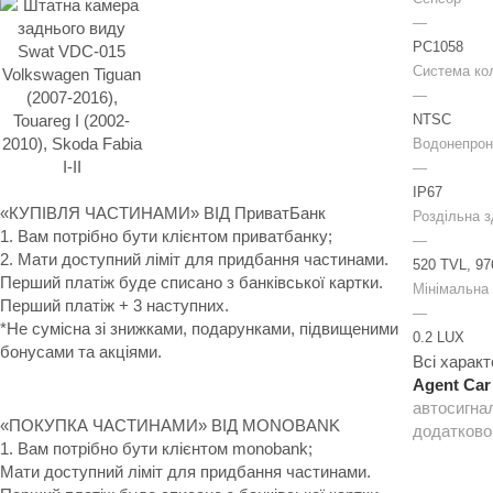
—
PC1058
Система ко
—
NTSC
Водонепрон
—
IP67
«КУПІВЛЯ ЧАСТИНАМИ» ВІД ПриватБанк
Роздільна з
1. Вам потрібно бути клієнтом приватбанку;
—
2. Мати доступний ліміт для придбання частинами.
520 TVL, 97
Перший платіж буде списано з банківської картки.
Мінімальна 
Перший платіж + 3 наступних.
—
*Не сумісна зі знижками, подарунками, підвищеними
0.2 LUX
бонусами та акціями.
Всі харак
Agent Car
автосигнал
«ПОКУПКА ЧАСТИНАМИ» ВІД MONOBANK
додатково
1. Вам потрібно бути клієнтом monobank;
Мати доступний ліміт для придбання частинами.