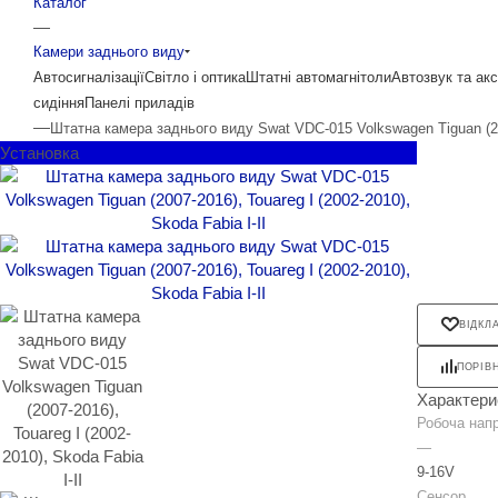
Каталог
—
Камери заднього виду
Автосигналізації
Світло і оптика
Штатні автомагнітоли
Автозвук та ак
сидіння
Панелі приладів
—
Штатна камера заднього виду Swat VDC-015 Volkswagen Tiguan (2007
Установка
ВІДКЛ
ПОРІВ
Характери
Робоча нап
—
9-16V
Сенсор