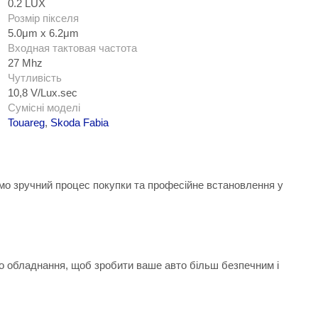
0.2 LUX
Розмір пікселя
5.0μm x 6.2μm
Входная тактовая частота
27 Mhz
Чутливість
10,8 V/Lux.sec
Сумісні моделі
Touareg
,
Skoda Fabia
ємо зручний процес покупки та професійне встановлення у
.
го обладнання, щоб зробити ваше авто більш безпечним і