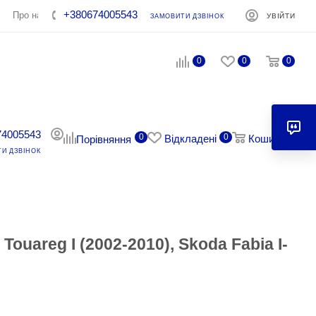
+380674005543
Про нас
Контакти
УВІЙТИ
ЗАМОВИТИ ДЗВІНОК
0
0
0
74005543
0
0
0
Відкладені
Кошик
Порівняння
И ДЗВІНОК
uareg I (2002-2010), Skoda Fabia I-