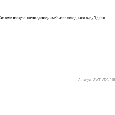
Системи паркування
Автодоводчики
Камери переднього виду
Підігрів
Артикул:
SWT VDC-015