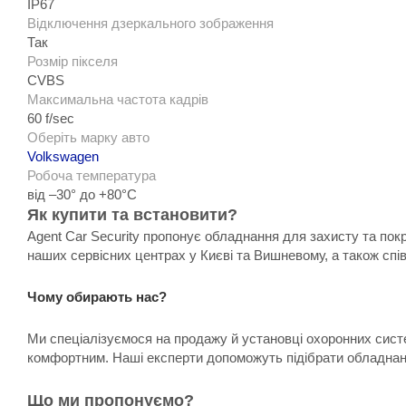
IP67
Відключення дзеркального зображення
Так
Розмір пікселя
CVBS
Максимальна частота кадрів
60 f/sec
Оберіть марку авто
Volkswagen
Робоча температура
від –30° до +80°C
Як купити та встановити?
Agent Car Security пропонує обладнання для захисту та пок
наших сервісних центрах у Києві та Вишневому, а також спі
Чому обирають нас?
Ми спеціалізуємося на продажу й установці охоронних систе
комфортним. Наші експерти допоможуть підібрати обладнанн
Що ми пропонуємо?