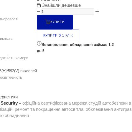
Знайшли дешевше
льоровості
КУПИТИ
КУПИТИ В 1 КЛІК
икність
Встановлення обладнання займає 1-2
дні!
датність камери
6(H)*592(V) пикселей
освітленість
теристики
 Security –
офіційна сертифікована мережа студій автобезпеки в 
ізацій, ремонт та покращення автосвітла, обклеювання антиграві
го обладнання