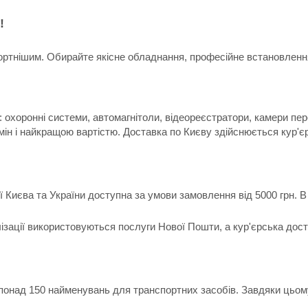
!
ртнішим. Обирайте якісне обладнання, професійне встановлення 
 охоронні системи, автомагнітоли, відеореєстратори, камери пер
мін і найкращою вартістю. Доставка по Києву здійснюється кур'є
ії Києва та України доступна за умови замовлення від 5000 грн.
лізації використовуються послуги Нової Пошти, а кур'єрська дос
 понад 150 найменувань для транспортних засобів. Завдяки цьом