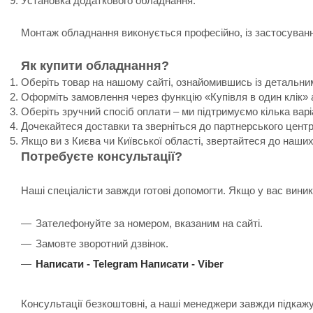
Установка додаткового обладнання.
Монтаж обладнання виконується професійно, із застосування
Як купити обладнання?
Оберіть товар на нашому сайті, ознайомившись із детальни
Оформіть замовлення через функцію «Купівля в один клік» 
Оберіть зручний спосіб оплати – ми підтримуємо кілька варі
Дочекайтеся доставки та зверніться до партнерського цент
Якщо ви з Києва чи Київської області, звертайтеся до наши
Потребуєте консультації?
Наші спеціалісти завжди готові допомогти. Якщо у вас вин
Зателефонуйте за номером, вказаним на сайті.
Замовте зворотний дзвінок.
Написати -
Telegram
Написати -
Viber
Консультації безкоштовні, а наші менеджери завжди підкаж