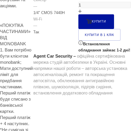
акціями.
—
1/4" CMOS 7440H
Wi-Fi
КУПИТИ
«ПОКУПКА
—
ЧАСТИНАМИ»
Так
КУПИТИ В 1 КЛІК
ВІД
MONOBANK
Встановлення
1. Вам потрібно
обладнання займає 1-2 дні!
бути клієнтом
Agent Car Security –
офіційна сертифікована
monobank;
мережа студій автобезпеки в Україні. Основні
Мати доступний
напрямки нашої роботи – авторська установка
ліміт для
автосигналізацій, ремонт та покращення
придбання
автосвітла, обклеювання антигравійною
частинами.
плівкою, шумоізоляція, підігрів сидіння,
Перший платіж
встановлення додаткового обладнання
буде списано з
банківської
картки.
Перший платіж
+ 4 наступних.
*Не сумісна зі