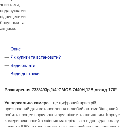
знижками,
подарунками,
підвищеними
бонусами та
акціями.
Опис
Як купити та встановити?
Види оплати
Види доставки
Розширення 733*493p,1/4"CMOS 7440H,12В,огляд 170°
Універсальна камера
– це цифровий пристрій,
призначений для встановлення в любий автомобіль, який
робить процес паркування зручнішим та швидшим. Корпус
камери виконаний з якісних матеріалів та відповідає класу
захисту IP68, а гарна оптика та сучасний сенсор порадують