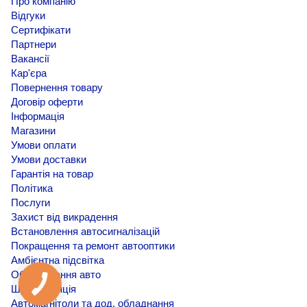
Про компанію
Відгуки
Сертифікати
Партнери
Вакансії
Кар'єра
Повернення товару
Договір оферти
Інформація
Магазини
Умови оплати
Умови доставки
Гарантія на товар
Політика
Послуги
Захист від викрадення
Встановлення автосигналізацій
Покращення та ремонт автооптики
Амбієнтна підсвітка
Обклеювання авто
Шумоізоляція
Автомагнітоли та дод. обладнання