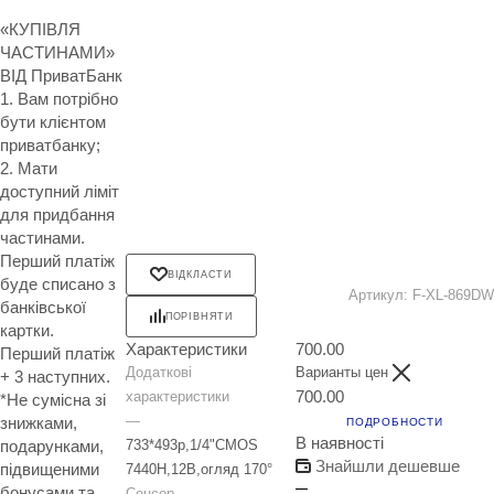
«КУПІВЛЯ
ЧАСТИНАМИ»
ВІД ПриватБанк
1. Вам потрібно
бути клієнтом
приватбанку;
2. Мати
доступний ліміт
для придбання
частинами.
Перший платіж
ВІДКЛАСТИ
буде списано з
Артикул:
F-XL-869DW
банківської
ПОРІВНЯТИ
картки.
Характеристики
700.00
Перший платіж
Додаткові
Варианты цен
+ 3 наступних.
700.00
характеристики
*Не сумісна зі
—
знижками,
ПОДРОБНОСТИ
В наявності
733*493p,1/4"CMOS
подарунками,
Знайшли дешевше
підвищеними
7440H,12В,огляд 170°
бонусами та
Сенсор