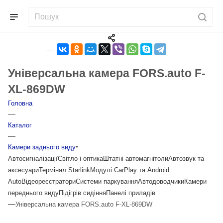
Універсальна камера FORS.auto F-
XL-869DW
Головна
—
Каталог
—
Камери заднього виду
Автосигналізації
Світло і оптика
Штатні автомагнітоли
Автозвук та
аксесуари
Термінал Starlink
Модулі CarPlay та Android
Auto
Відеореєстратори
Системи паркування
Автодоводчики
Камери
переднього виду
Підігрів сидіння
Панелі приладів
—
Універсальна камера FORS.auto F-XL-869DW