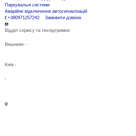
Паркувальні системи
Аварійне відключення автосигналізацій
+380971257242
Замовити дзвінок
Відділ сервісу та техпідтримки:
Вишневе -
+38 098 090 15 01
Київ -
+38 098 989 03 30
,
+38 097 125 72 42
info@agent-security.com.ua
- м. Київ, вул. Сирецька, 33 Х
- м. Вишневе, вул. Київська, 2