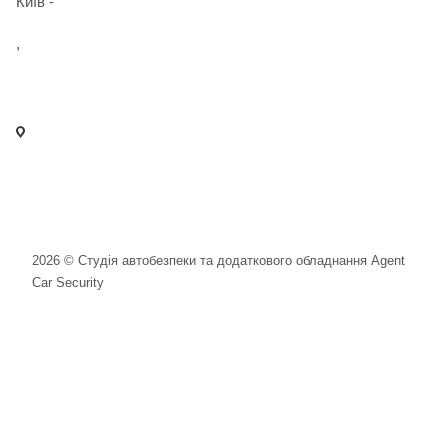
Київ -
+38 098 989 03 30
,
+38 097 125 72 42
info@agent-security.com.ua
- м. Київ, вул. Сирецька, 33 Х
- м. Вишневе, вул. Київська, 2
2026 © Студія автобезпеки та додаткового обладнання Agent
Car Security