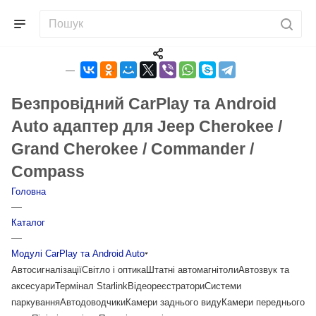
Безпровідний CarPlay та Android
Auto адаптер для Jeep Cherokee /
Grand Cherokee / Commander /
Compass
Головна
—
Каталог
—
Модулі CarPlay та Android Auto
Автосигналізації
Світло і оптика
Штатні автомагнітоли
Автозвук та
аксесуари
Термінал Starlink
Відеореєстратори
Системи
паркування
Автодоводчики
Камери заднього виду
Камери переднього