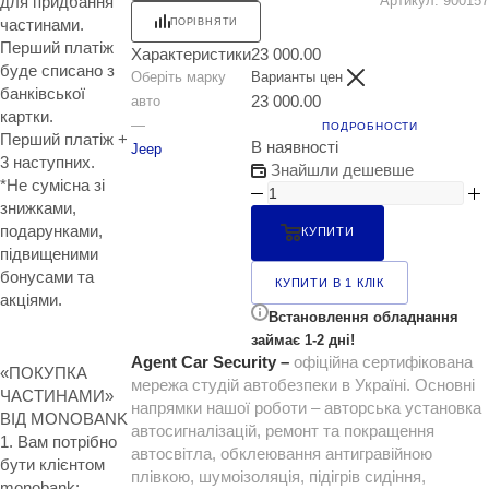
для придбання
Артикул:
900157
частинами.
ПОРІВНЯТИ
Перший платіж
Характеристики
23 000.00
буде списано з
Оберіть марку
Варианты цен
банківської
23 000.00
авто
картки.
—
ПОДРОБНОСТИ
Перший платіж +
В наявності
Jeep
3 наступних.
Знайшли дешевше
*Не сумісна зі
знижками,
подарунками,
КУПИТИ
підвищеними
бонусами та
КУПИТИ В 1 КЛІК
акціями.
Встановлення обладнання
займає 1-2 дні!
Agent Car Security –
офіційна сертифікована
«ПОКУПКА
мережа студій автобезпеки в Україні. Основні
ЧАСТИНАМИ»
напрямки нашої роботи – авторська установка
ВІД MONOBANK
автосигналізацій, ремонт та покращення
1. Вам потрібно
автосвітла, обклеювання антигравійною
бути клієнтом
плівкою, шумоізоляція, підігрів сидіння,
monobank;