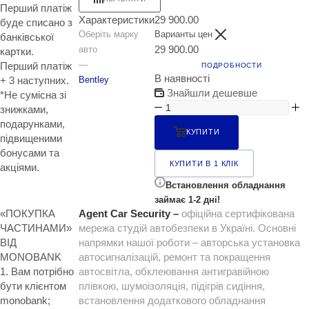
Перший платіж
Характеристики
29 900.00
буде списано з
Оберіть марку
Варианты цен
банківської
29 900.00
авто
картки.
—
Перший платіж
ПОДРОБНОСТИ
В наявності
Bentley
+ 3 наступних.
Знайшли дешевше
*Не сумісна зі
знижками,
подарунками,
КУПИТИ
підвищеними
бонусами та
КУПИТИ В 1 КЛІК
акціями.
Встановлення обладнання
займає 1-2 дні!
«ПОКУПКА
Agent Car Security –
офіційна сертифікована
ЧАСТИНАМИ»
мережа студій автобезпеки в Україні. Основні
ВІД
напрямки нашої роботи – авторська установка
MONOBANK
автосигналізацій, ремонт та покращення
1. Вам потрібно
автосвітла, обклеювання антигравійною
бути клієнтом
плівкою, шумоізоляція, підігрів сидіння,
monobank;
встановлення додаткового обладнання