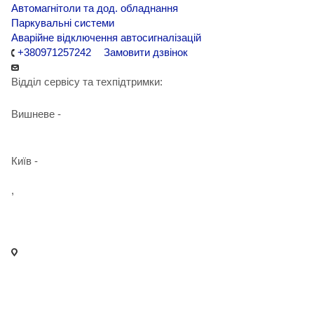
Автомагнітоли та дод. обладнання
Паркувальні системи
Аварійне відключення автосигналізацій
+380971257242
Замовити дзвінок
Відділ сервісу та техпідтримки:
Вишневе -
+38 098 090 15 01
Київ -
+38 098 989 03 30
,
+38 097 125 72 42
info@agent-security.com.ua
- м. Київ, вул. Сирецька, 33 Х
- м. Вишневе, вул. Київська, 2