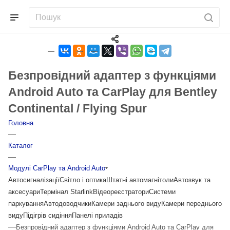
Безпровідний адаптер з функціями
Android Auto та CarPlay для Bentley
Continental / Flying Spur
Головна
—
Каталог
—
Модулі CarPlay та Android Auto
Автосигналізації
Світло і оптика
Штатні автомагнітоли
Автозвук та
аксесуари
Термінал Starlink
Відеореєстратори
Системи
паркування
Автодоводчики
Камери заднього виду
Камери переднього
виду
Підігрів сидіння
Панелі приладів
—
Безпровідний адаптер з функціями Android Auto та CarPlay для