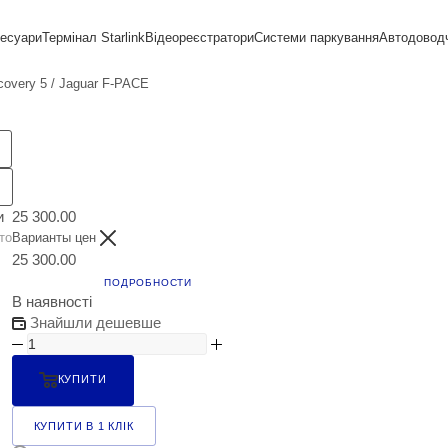
сесуари
Термінал Starlink
Відеореєстратори
Системи паркування
Автодовод
covery 5 / Jaguar F-PACE
и
25 300.00
то
Варианты цен
25 300.00
ПОДРОБНОСТИ
В наявності
Знайшли дешевше
КУПИТИ
КУПИТИ В 1 КЛІК