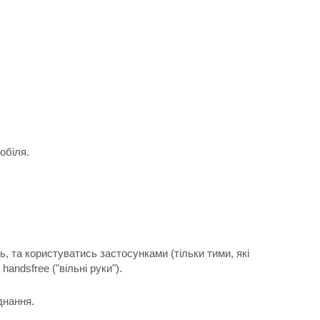
обіля.
 та користуватись застосунками (тільки тими, які
andsfree ("вільні руки").
днання.