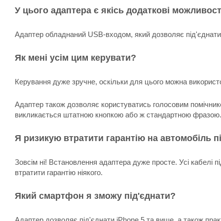
У цього адаптера є якісь додаткові можливост
Адаптер обладнаний USB-входом, який дозволяє під'єднати 
Як мені усім цим керувати?
Керування дуже зручне, оскільки для цього можна використ
Адаптер також дозволяє користуватись голосовим помічником 
викликається штатною кнопкою або ж стандартною фразою
Я ризикую втратити гарантію на автомобіль п
Зовсім ні! Встановлення адаптера дуже просте. Усі кабелі п
втратити гарантію ніякого.
Який смартфон я зможу під'єднати?
Адаптер дозволяє під'єднати iPhone 5 та вище, а також пра