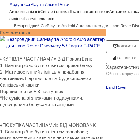
Модулі CarPlay та Android Auto
Автосигналізації
Світло і оптика
Штатні автомагнітоли
Автозвук та ак
сидіння
Панелі приладів
—
Безпровідний CarPlay та Android Auto адаптер для Land Rover Dis
Free доставка
ВІДКЛАСТИ
«КУПІВЛЯ ЧАСТИНАМИ» ВІД ПриватБанк
ПОРІВНЯТИ
1. Вам потрібно бути клієнтом приватбанку;
Характеристик
2. Мати доступний ліміт для придбання
Оберіть марку ав
частинами. Перший платіж буде списано з
—
банківської картки.
Land Rover
Перший платіж + 3 наступних.
*Не сумісна зі знижками, подарунками,
підвищеними бонусами та акціями.
«ПОКУПКА ЧАСТИНАМИ» ВІД MONOBANK
1. Вам потрібно бути клієнтом monobank;
Мати доступний ліміт для придбання частинами.