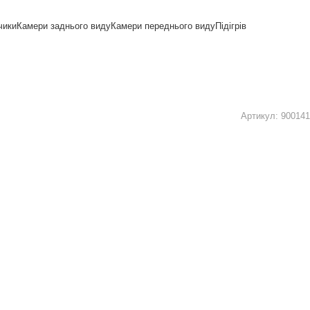
чики
Камери заднього виду
Камери переднього виду
Підігрів
Артикул:
900141