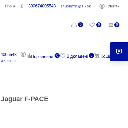
+380674005543
Про нас
Контакти
УВІЙТИ
ЗАМОВИТИ ДЗВІНОК
0
0
0
74005543
0
0
0
Відкладені
Кошик
Порівняння
И ДЗВІНОК
/ Jaguar F-PACE