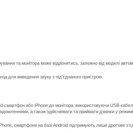
ування та монітора може відрізнятись, залежно від моделі автом
ід для виведення звуку з під'єднаного пристрою.
d-смартфон або iPhone до монітора, використовуючи USB-кабель,
відомленнями, а також здійснювати та приймати дзвінки у режимі h
Phone, смартфони на базі Android підтримують лише дротове з’є