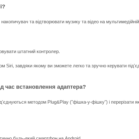
і?
накопичувач та відтворювати музику та відео на мультимедійній
овувати штатний контролер.
Siri, завдяки якому ви зможете легко та зручно керувати під'єд
.
ід час встановлення адаптера?
ід'єднуються методом Plug&Play ("фішка-у-фішку") і перерізати я
ктично будь-який смартфон на Android.