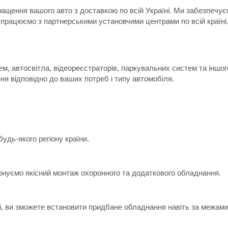
ращення вашого авто з доставкою по всій Україні. Ми забезпечу
впрацюємо з партнерськими установчими центрами по всій країні
м, автосвітла, відеореєстраторів, паркувальних систем та іншо
я відповідно до ваших потреб і типу автомобіля.
дь-якого регіону країни.
онуємо якісний монтаж охоронного та додаткового обладнання.
ні, ви зможете встановити придбане обладнання навіть за межами