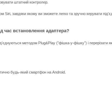
овувати штатний контролер.
Siri, завдяки якому ви зможете легко та зручно керувати під'єд
.
ід час встановлення адаптера?
ід'єднуються методом Plug&Play ("фішка-у-фішку") і перерізати я
ктично будь-який смартфон на Android.