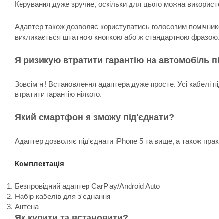
Керування дуже зручне, оскільки для цього можна використ
Адаптер також дозволяє користуватись голосовим помічником 
викликається штатною кнопкою або ж стандартною фразою
Я ризикую втратити гарантію на автомобіль п
Зовсім ні! Встановлення адаптера дуже просте. Усі кабелі п
втратити гарантію ніякого.
Який смартфон я зможу під'єднати?
Адаптер дозволяє під'єднати iPhone 5 та вище, а також пра
Комплектація
Безпровідний адаптер CarPlay/Android Auto
Набір кабелів для з'єднання
Антена
Як купити та встановити?