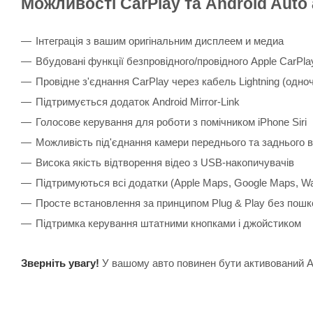
Можливості CarPlay та Android Auto
Інтеграція з вашим оригінальним дисплеем и медиа
Вбудовані функції безпровідного/провідного Apple CarPlay
Провідне з'єднання CarPlay через кабель Lightning (одн
Підтримується додаток Android Mirror-Link
Голосове керування для роботи з помічником iPhone Siri
Можливість під'єднання камери переднього та заднього в
Висока якість відтворення відео з USB-накопичувачів
Підтримуються всі додатки (Apple Maps, Google Maps, Waze
Просте встановлення за принципом Plug & Play без пош
Підтримка керування штатними кнопками і джойстиком
Зверніть увагу!
У вашому авто повинен бути активований A