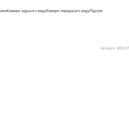
чики
Камери заднього виду
Камери переднього виду
Підігрів
Артикул:
900127