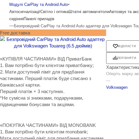
Модулі CarPlay та Android Auto
Автосигналізації
Світло і оптика
Штатні автомагнітоли
Автозвук та ак
сидіння
Панелі приладів
—
Безпровідний CarPlay та Android Auto адаптер для Volkswagen Tou
Free доставка
ВІДКЛАСТИ
«КУПІВЛЯ ЧАСТИНАМИ» ВІД ПриватБанк
ПОРІВНЯТИ
1. Вам потрібно бути клієнтом приватбанку;
Характеристик
2. Мати доступний ліміт для придбання
Оберіть марку ав
частинами. Перший платіж буде списано з
—
банківської картки.
Volkswagen
Перший платіж + 3 наступних.
*Не сумісна зі знижками, подарунками,
підвищеними бонусами та акціями.
«ПОКУПКА ЧАСТИНАМИ» ВІД MONOBANK
1. Вам потрібно бути клієнтом monobank;
Мати доступний ліміт для придбання частинами.