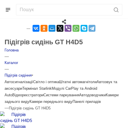
Підігрів сидінь GT H4D5
Головна
—
Каталог
—
Підігрів сидіння
Автосигналізації
Світло і оптика
Штатні автомагнітоли
Автозвук та
аксесуари
Термінал Starlink
Модулі CarPlay та Android
Auto
Відеореєстратори
Системи паркування
Автодоводчики
Камери
заднього виду
Камери переднього виду
Панелі приладів
—
Підігрів сидінь GT H4D5