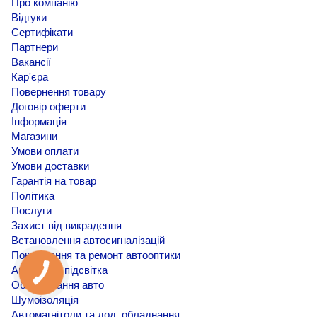
Про компанію
Відгуки
Сертифікати
Партнери
Вакансії
Кар'єра
Повернення товару
Договір оферти
Інформація
Магазини
Умови оплати
Умови доставки
Гарантія на товар
Політика
Послуги
Захист від викрадення
Встановлення автосигналізацій
Покращення та ремонт автооптики
Амбієнтна підсвітка
Обклеювання авто
Шумоізоляція
Автомагнітоли та дод. обладнання