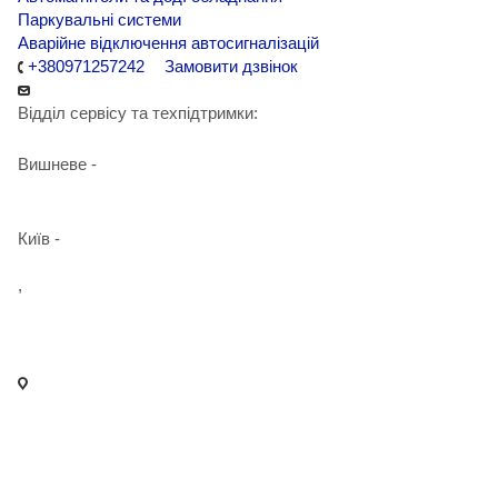
Паркувальні системи
Аварійне відключення автосигналізацій
+380971257242
Замовити дзвінок
Відділ сервісу та техпідтримки:
Вишневе -
+38 098 090 15 01
Київ -
+38 098 989 03 30
,
+38 097 125 72 42
info@agent-security.com.ua
- м. Київ, вул. Сирецька, 33 Х
- м. Вишневе, вул. Київська, 2