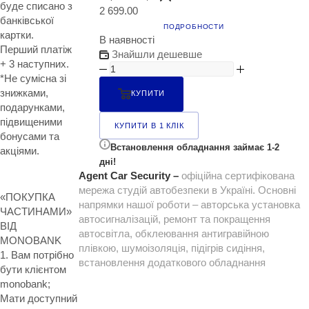
буде списано з
2 699.00
банківської
ПОДРОБНОСТИ
картки.
В наявності
Перший платіж
Знайшли дешевше
+ 3 наступних.
*Не сумісна зі
знижками,
КУПИТИ
подарунками,
підвищеними
КУПИТИ В 1 КЛІК
бонусами та
Встановлення обладнання займає 1-2
акціями.
дні!
Agent Car Security –
офіційна сертифікована
мережа студій автобезпеки в Україні. Основні
«ПОКУПКА
напрямки нашої роботи – авторська установка
ЧАСТИНАМИ»
автосигналізацій, ремонт та покращення
ВІД
автосвітла, обклеювання антигравійною
MONOBANK
плівкою, шумоізоляція, підігрів сидіння,
1. Вам потрібно
встановлення додаткового обладнання
бути клієнтом
monobank;
Мати доступний