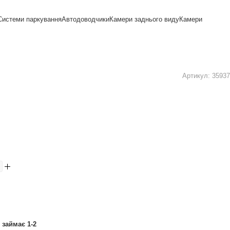
Системи паркування
Автодоводчики
Камери заднього виду
Камери
Артикул:
35937
займає 1-2