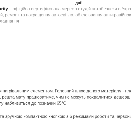
дні!
rity –
офіційна сертифікована мережа студій автобезпеки в Укра
ій, ремонт та покращення автосвітла, обклеювання антигравійною 
бладнання
им нагрівальним елементом. Головний плюс даного матеріалу - пла
у, решта мату працюватиме, чим не можуть похвалитися дешевші
ту наблизиться до позначки 65°C.
 та зручною компактною кнопкою з 6 режимами роботи та червон