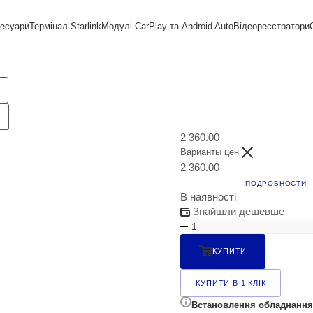
сесуари
Термінал Starlink
Модулі CarPlay та Android Auto
Відеореєстратори
2 360.00
Варианты цен
2 360.00
ПОДРОБНОСТИ
В наявності
Знайшли дешевше
КУПИТИ
КУПИТИ В 1 КЛІК
Встановлення обладнання 