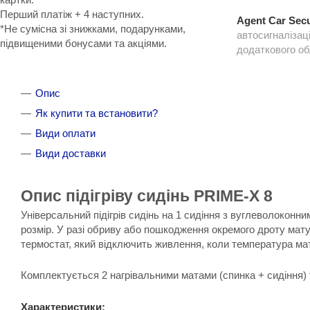
Перший платіж + 4 наступних.
Agent Car Secu
*Не сумісна зі знижками, подарунками,
автосигналізац
підвищеними бонусами та акціями.
додаткового о
Опис
Як купити та встановити?
Види оплати
Види доставки
Опис підігріву сидінь PRIME-X 8
Універсальний підігрів сидінь на 1 сидіння з вуглеволоконн
розмір. У разі обриву або пошкодження окремого дроту мат
термостат, який відключить живлення, коли температура ма
Комплектується 2 нагрівальними матами (спинка + сидіння)
Характеристики: