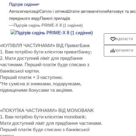
Підігрів сидіння
Автосигналізації
Світло і оптика
Штатні автомагнітоли
Автозвук та ак
переднього виду
Панелі приладів
—
Підігрів сидінь PRIME-X 8 (1 сидіння)
ВІДКЛАСТИ
«КУПІВЛЯ ЧАСТИНАМИ» ВІД ПриватБанк
1. Вам потрібно бути клієнтом приватбанку;
ПОРІВНЯТИ
2. Мати доступний ліміт для придбання
частинами. Перший платіж буде списано з
банківської картки.
Перший платіж + 3 наступних.
*Не сумісна зі знижками, подарунками,
підвищеними бонусами та акціями.
«ПОКУПКА ЧАСТИНАМИ» ВІД MONOBANK
1. Вам потрібно бути клієнтом monobank;
Мати доступний ліміт для придбання частинами.
Перший платіж буде списано з банківської
картки.