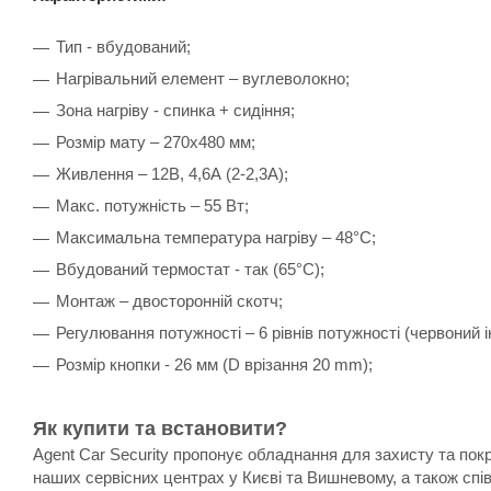
Тип - вбудований;
Нагрівальний елемент – вуглеволокно;
Зона нагріву - спинка + сидіння;
Розмір мату – 270х480 мм;
Живлення – 12В, 4,6А (2-2,3А);
Макс. потужність – 55 Вт;
Максимальна температура нагріву – 48°C;
Вбудований термостат - так (65°C);
Монтаж – двосторонній скотч;
Регулювання потужності – 6 рівнів потужності (червоний і
Розмір кнопки - 26 мм (D врізання 20 mm);
Як купити та встановити?
Agent Car Security пропонує обладнання для захисту та пок
наших сервісних центрах у Києві та Вишневому, а також спі