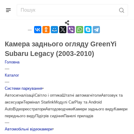
Камера заднього огляду GreenYi
Subaru Legacy (2003-2010)
Головна
—
Каталог
—
Системи паркування
Автосигналізації
Світло і оптика
Штатні автомагнітоли
Автозвук та
аксесуари
Термінал Starlink
Модулі CarPlay та Android
Auto
Відеореєстратори
Автодоводчики
Камери заднього виду
Камери
переднього виду
Підігрів сидіння
Панелі приладів
—
Автомобільні відеокамери