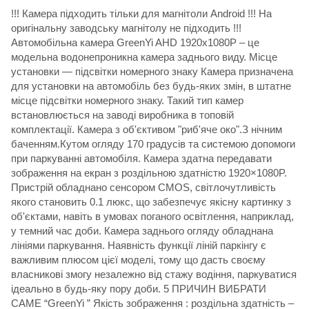
!!! Камера підходить тільки для магнітоли Android !!! На
оригінальну заводську магнітолу не підходить !!!
Автомобільна камера GreenYi AHD 1920x1080P – це
модельна водонепроникна камера заднього виду. Місце
установки — підсвітки номерного знаку Камера призначена
для установки на автомобіль без будь-яких змін, в штатне
місце підсвітки номерного знаку. Такий тип камер
встановлюється на заводі виробника в топовій
комплектації. Камера з об'єктивом "риб'яче око".З нічним
баченням.Кутом огляду 170 градусів та системою допомоги
при паркуванні автомобіля. Камера здатна передавати
зображення на екран з роздільною здатністю 1920×1080P.
Пристрій обладнано сенсором CMOS, світлочутливість
якого становить 0.1 люкс, що забезпечує якісну картинку з
об'єктами, навіть в умовах поганого освітлення, наприклад,
у темний час доби. Камера заднього огляду обладнана
лініями паркування. Наявність функції ліній паркінгу є
важливим плюсом цієї моделі, тому що дасть своєму
власникові змогу незалежно від стажу водіння, паркуватися
ідеально в будь-яку пору доби. 5 ПРИЧИН ВИБРАТИ
САМЕ “GreenYi ” Якість зображення : роздільна здатність –