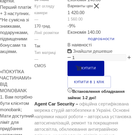
картки.
Варианты цен
Кут огляду
Перший платіж
1 420.00
камери
+ 3 наступних.
1 560.00
—
*Не сумісна зі
-
9
%
знижками,
170 град.
Економія
140.00
подарунками,
Лінії розмітки
підвищеними
—
ПОДРОБНОСТИ
В наявності
бонусами та
Так
Знайшли дешевше
акціями.
Тип матриці
—
CMOS
КУПИТИ
«ПОКУПКА
ЧАСТИНАМИ»
КУПИТИ В 1 КЛІК
ВІД
MONOBANK
Встановлення обладнання
1. Вам потрібно
займає 1-2 дні!
бути клієнтом
Agent Car Security –
офіційна сертифікована
monobank;
мережа студій автобезпеки в Україні. Основні
Мати доступний
напрямки нашої роботи – авторська установка
ліміт для
автосигналізацій, ремонт та покращення
придбання
автосвітла, обклеювання антигравійною
частинами.