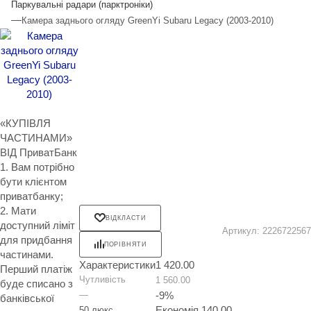
Паркувальні радари (парктроніки)
—
Камера заднього огляду GreenYi Subaru Legacy (2003-2010)
«КУПІВЛЯ
ЧАСТИНАМИ»
ВІД ПриватБанк
1. Вам потрібно
бути клієнтом
приватбанку;
2. Мати
ВІДКЛАСТИ
доступний ліміт
Артикул:
2226722567
для придбання
ПОРІВНЯТИ
частинами.
Характеристики
1 420.00
Перший платіж
Чутливість
1 560.00
буде списано з
—
-
9
%
банківської
Економія
140.00
50 люкс