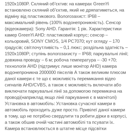
1920x1080P. Скляний об’єктив: на камерах GreenYi
встановлено скляний об’єктив, який не дряпатиметься, на
відміну від пластикового. Вологозахист: IP68 –
максимальний рівень (100% водонепроникність). Сенсор
(відеокамера): Sony AHD. Гарантія: 1 рік. Характеристики
камер GreenYi AHD: пластиковий корпус; сенсор –
кольоровий, SONY CMOS, 1/4 PC7070; кут огляду – 170
градусів; світлочутливість – 0,1 люкс; роздільна здатність –
1920x1080P; ступінь вологозахисту – IP68; паркувальні лінії;
довжина проводу – 6 м; робоча температура – -30 +70;
технологія AHD (підтримує лише монітор AHD) камера
водонепроникна 2000000 пікселів А також великим плюсом
даної камери є те що є можливість перемикання відео
сигналів AHD/CVBS, а також є можливість включати або
виключати паркувальні лінії за допомогою перемикача на
проводі(наприклад якщо лінії паркування є в магнітолі)
Установка в автомобіль: Установка сучасної камери в
автомобіль проходить дуже просто. Привілеї даної камери
в тому, що не потрібно свердлити та робити дірки в корпусі,
а також обшив очній частині автомобілі та псувати їх.
Камера встановлюється в штатне місце підсвітки