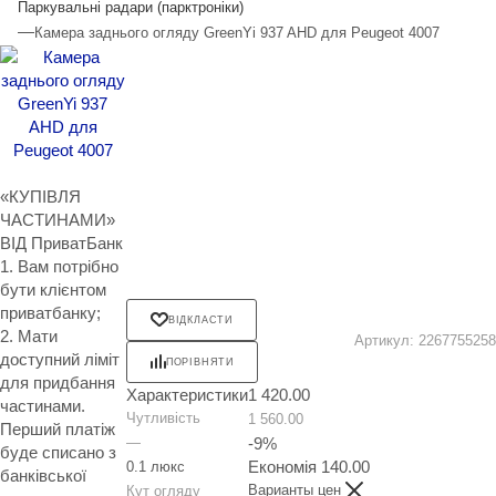
Паркувальні радари (парктроніки)
—
Камера заднього огляду GreenYi 937 AHD для Peugeot 4007
«КУПІВЛЯ
ЧАСТИНАМИ»
ВІД ПриватБанк
1. Вам потрібно
бути клієнтом
приватбанку;
ВІДКЛАСТИ
2. Мати
Артикул:
2267755258
доступний ліміт
ПОРІВНЯТИ
для придбання
Характеристики
1 420.00
частинами.
Чутливість
1 560.00
Перший платіж
—
-
9
%
буде списано з
Економія
140.00
0.1 люкс
банківської
Варианты цен
Кут огляду