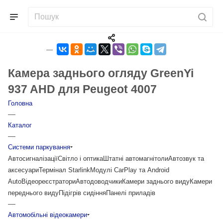
Камера заднього огляду GreenYi
937 AHD для Peugeot 4007
Головна
—
Каталог
—
Системи паркування
Автосигналізації
Світло і оптика
Штатні автомагнітоли
Автозвук та
аксесуари
Термінал Starlink
Модулі CarPlay та Android
Auto
Відеореєстратори
Автодоводчики
Камери заднього виду
Камери
переднього виду
Підігрів сидіння
Панелі приладів
—
Автомобільні відеокамери