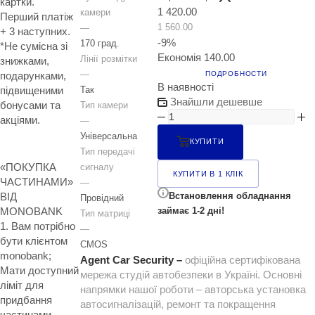
картки.
1 420.00
камери
Перший платіж
1 560.00
—
+ 3 наступних.
-
9
%
170 град.
*Не сумісна зі
Економія
140.00
Лінії розмітки
знижками,
—
ПОДРОБНОСТИ
подарунками,
В наявності
Так
підвищеними
Знайшли дешевше
бонусами та
Тип камери
акціями.
—
Універсальна
КУПИТИ
Тип передачі
«ПОКУПКА
сигналу
КУПИТИ В 1 КЛІК
ЧАСТИНАМИ»
—
ВІД
Встановлення обладнання
Провідний
MONOBANK
займає 1-2 дні!
Тип матриці
1. Вам потрібно
—
бути клієнтом
CMOS
monobank;
Agent Car Security –
офіційна сертифікована
Мати доступний
мережа студій автобезпеки в Україні. Основні
ліміт для
напрямки нашої роботи – авторська установка
придбання
автосигналізацій, ремонт та покращення
частинами.