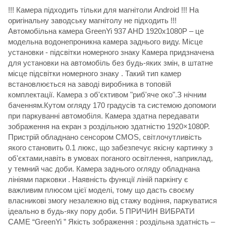
!!! Камера підходить тільки для магнітоли Android !!! На
оригінальну заводську магнітолу не підходить !!!
Автомобільна камера GreenYi 937 AHD 1920x1080P – це
модельна водонепроникна камера заднього виду. Місце
установки - підсвітки номерного знаку Камера придзначена
для установки на автомобіль без будь-яких змін, в штатне
місце підсвітки номерного знаку . Такий тип камер
встановлюється на заводі виробника в топовій
комплектації. Камера з об'єктивом "риб'яче око".З нічним
баченням.Кутом огляду 170 градусів та системою допомоги
при паркуванні автомобіля. Камера здатна передавати
зображення на екран з роздільною здатністю 1920×1080P.
Пристрій обладнано сенсором CMOS, світлочутливість
якого становить 0.1 люкс, що забезпечує якісну картинку з
об'єктами,навіть в умовах поганого освітлення, наприклад,
у темний час доби. Камера заднього огляду обладнана
лініями парковки . Наявність функції ліній паркінгу є
важливим плюсом цієї моделі, тому що дасть своєму
власникові змогу незалежно від стажу водіння, паркуватися
ідеально в будь-яку пору доби. 5 ПРИЧИН ВИБРАТИ
САМЕ “GreenYi ” Якість зображення : роздільна здатність –