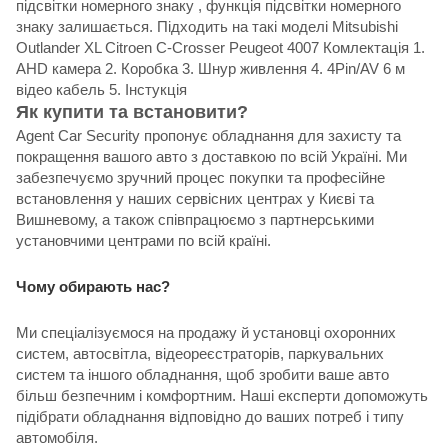
підсвітки номерного знаку , функція підсвітки номерного
знаку залишається. Підходить на такі моделі Mitsubishi
Outlander XL Citroen C-Crosser Peugeot 4007 Комлектація 1.
AHD камера 2. Коробка 3. Шнур живлення 4. 4Pin/AV 6 м
відео кабель 5. Інстукція
Як купити та встановити?
Agent Car Security пропонує обладнання для захисту та
покращення вашого авто з доставкою по всій Україні. Ми
забезпечуємо зручний процес покупки та професійне
встановлення у наших сервісних центрах у Києві та
Вишневому, а також співпрацюємо з партнерськими
установчими центрами по всій країні.
Чому обирають нас?
Ми спеціалізуємося на продажу й установці охоронних
систем, автосвітла, відеореєстраторів, паркувальних
систем та іншого обладнання, щоб зробити ваше авто
більш безпечним і комфортним. Наші експерти допоможуть
підібрати обладнання відповідно до ваших потреб і типу
автомобіля.