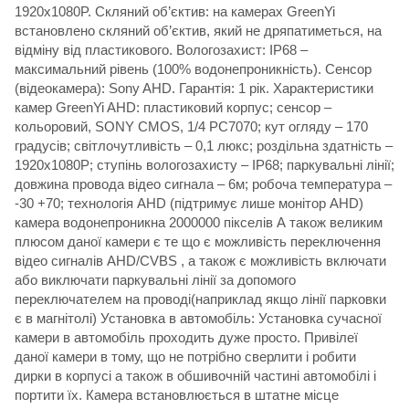
1920x1080P. Скляний об’єктив: на камерах GreenYi
встановлено скляний об’єктив, який не дряпатиметься, на
відміну від пластикового. Вологозахист: IP68 –
максимальний рівень (100% водонепроникність). Сенсор
(відеокамера): Sony AHD. Гарантія: 1 рік. Характеристики
камер GreenYi AHD: пластиковий корпус; сенсор –
кольоровий, SONY CMOS, 1/4 PC7070; кут огляду – 170
градусів; світлочутливість – 0,1 люкс; роздільна здатність –
1920x1080P; ступінь вологозахисту – IP68; паркувальні лінії;
довжина провода відео сигнала – 6м; робоча температура –
-30 +70; технологія AHD (підтримує лише монітор AHD)
камера водонепроникна 2000000 пікселів А також великим
плюсом даної камери є те що є можливість переключення
відео сигналів AHD/CVBS , а також є можливість включати
або виключати паркувальні лінії за допомого
переключателем на проводі(наприклад якщо лінії парковки
є в магнітолі) Установка в автомобіль: Установка сучасної
камери в автомобіль проходить дуже просто. Привілеї
даної камери в тому, що не потрібно сверлити і робити
дирки в корпусі а також в обшивочній частині автомобілі і
портити їх. Камера встановлюється в штатне місце