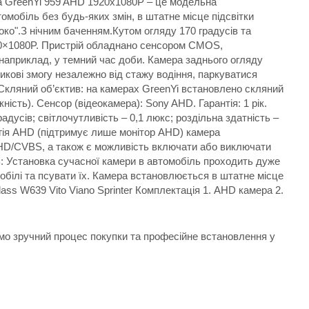
мера GreenYi 959 AHD 1920x1080P – це модельна
мобіль без будь-яких змін, в штатне місце підсвітки
око".З нічним баченням.Кутом огляду 170 градусів та
20×1080P. Пристрій обладнано сенсором CMOS,
, наприклад, у темний час доби. Камера заднього огляду
икові змогу незалежно від стажу водіння, паркуватися
 Скляний об’єктив: на камерах GreenYi встановлено скляний
ість). Сенсор (відеокамера): Sony AHD. Гарантія: 1 рік.
усів; світлочутливість – 0,1 люкс; роздільна здатність –
логія AHD (підтримує лише монітор AHD) камера
AHD/CVBS, а також є можливість включати або виключати
ль: Установка сучасної камери в автомобіль проходить дуже
мобілі та псувати їх. Камера встановлюється в штатне місце
ass W639 Vito Viano Sprinter Комплектація 1. AHD камера 2.
ємо зручний процес покупки та професійне встановлення у
.