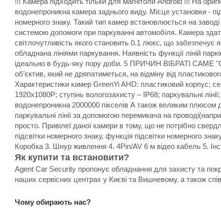
!!! Камера підходить тільки для магнітоли Android !!! На о
водонепроникна камера заднього виду. Місце установки - пі
номерного знаку. Такий тип камер встановлюється на заводі 
системою допомоги при паркуванні автомобіля. Камера зда
світлочутливість якого становить 0.1 люкс, що забезпечує я
обладнана лініями паркування. Наявність функції ліній парк
ідеально в будь-яку пору доби. 5 ПРИЧИН ВІБРАТІ САМЕ "Gr
об’єктив, який не дряпатиметься, на відміну від пластиковог
Характеристики камер GreenYi AHD: пластиковий корпус; сен
1920x1080P; ступінь вологозахисту – IP68; паркувальні лін
водонепроникна 2000000 пікселів А також великим плюсом д
паркувальні лінії за допомогою перемикача на проводі(напри
просто. Привілеї даної камери в тому, що не потрібно сверд
підсвітки номерного знаку, функція підсвітки номерного зна
Коробка 3. Шнур живлення 4. 4Pin/AV 6 м відео кабель 5. Інс
Як купити та встановити?
Agent Car Security пропонує обладнання для захисту та пок
наших сервісних центрах у Києві та Вишневому, а також спі
Чому обирають нас?