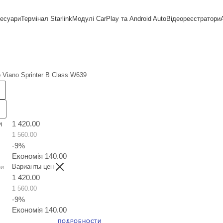
сесуари
Термінал Starlink
Модулі CarPlay та Android Auto
Відеореєстратори
Viano Sprinter B Class W639
и
1 420.00
1 560.00
-
9
%
Економія
140.00
Варианты цен
ри
1 420.00
1 560.00
-
9
%
Економія
140.00
ПОДРОБНОСТИ