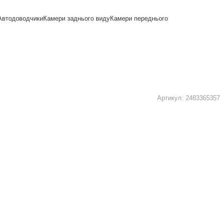
Автодоводчики
Камери заднього виду
Камери переднього
Артикул:
2483365357