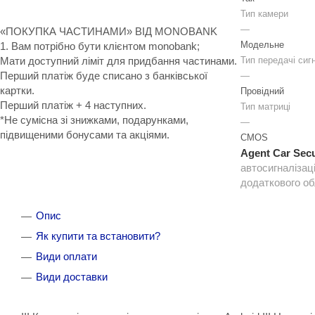
Тип камери
—
«ПОКУПКА ЧАСТИНАМИ» ВІД MONOBANK
Модельне
1. Вам потрібно бути клієнтом monobank;
Мати доступний ліміт для придбання частинами.
Тип передачі сиг
Перший платіж буде списано з банківської
—
картки.
Провідний
Перший платіж + 4 наступних.
Тип матриці
*Не сумісна зі знижками, подарунками,
—
підвищеними бонусами та акціями.
CMOS
Agent Car Secu
автосигналізац
додаткового о
Опис
Як купити та встановити?
Види оплати
Види доставки