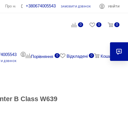
+380674005543
Про нас
Контакти
УВІЙТИ
ЗАМОВИТИ ДЗВІНОК
0
0
0
74005543
0
0
0
Відкладені
Кошик
Порівняння
И ДЗВІНОК
nter B Class W639