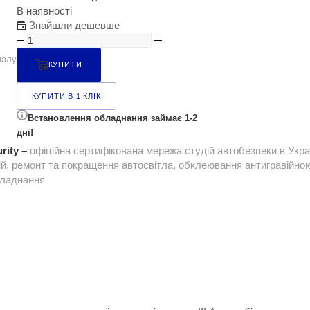
В наявності
Знайшли дешевше
налу
КУПИТИ
КУПИТИ В 1 КЛІК
Встановлення обладнання займає 1-2
дні!
rity –
офіційна сертифікована мережа студій автобезпеки в Укра
ій, ремонт та покращення автосвітла, обклеювання антигравійною 
бладнання