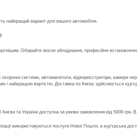
уть найкращий варіант для вашого автомобіля.
!
ртнішим. Обирайте якісне обладнання, професійне встановлення 
 охоронні системи, автомагнітоли, відеореєстратори, камери пер
мін і найкращою вартістю. Доставка по Києву здійснюється кур'є
ії Києва та України доступна за умови замовлення від 5000 грн.
лізації використовуються послуги Нової Пошти, а кур'єрська дос