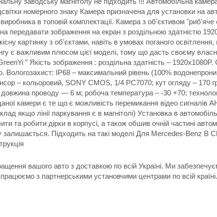
ригінальну заводську магнітолу не підходить !!! Автомобільна ка
дсвітки номерного знаку Камера призначена для установки на авто
виробника в топовій комплектації. Камера з об'єктивом "риб'яче 
тна передавати зображення на екран з роздільною здатністю 19
кісну картинку з об'єктами, навіть в умовах поганого освітлення
інгу є важливим плюсом цієї моделі, тому що дасть своєму власн
eenYi ” Якість зображення : роздільна здатність – 1920x1080P.
о. Вологозахист: IP68 – максимальний рівень (100% водонепроникн
сор – кольоровий, SONY CMOS, 1/4 PC7070; кут огляду – 170 град
ії; довжина проводу — 6 м; робоча температура – -30 +70; техно
аної камери є те що є можливість перемикання відео сигналів 
клад якщо лінії паркування є в магнітолі) Установка в автомобі
лити та робити дірки в корпусі, а також обшив очній частині авто
ку залишається. Підходить на такі моделі Для Mercedes-Benz B Cl
трукція
ращення вашого авто з доставкою по всій Україні. Ми забезпечу
впрацюємо з партнерськими установчими центрами по всій країні