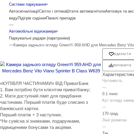
Системи паркування
Автосигналізації
Світло і оптика
Штатні автомагнітоли
Автозвук та ак
виду
Підігрів сидіння
Панелі приладів
—
Автомобільні відеокамери
Паркувальні радари (парктроніки)
—
Камера заднього огляду GreenYi 959 AHD для Mercedes Benz Vito 
ВІДКЛАСТИ
ПОРІВНЯТИ
Характеристик
Чутливість
«КУПІВЛЯ ЧАСТИНАМИ» ВІД ПриватБанк
—
1. Вам потрібно бути клієнтом приватбанку;
0.1 люкс
2. Мати доступний ліміт для придбання
Кут огляду каме
частинами. Перший платіж буде списано з
—
банківської картки.
170 град.
Перший платіж + 3 наступних.
Лінії розмітки
*Не сумісна зі знижками, подарунками,
—
підвищеними бонусами та акціями.
Так