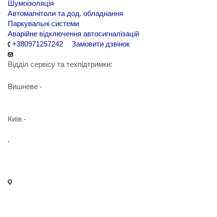
Шумоізоляція
Автомагнітоли та дод. обладнання
Паркувальні системи
Аварійне відключення автосигналізацій
+380971257242
Замовити дзвінок
Відділ сервісу та техпідтримки:
Вишневе -
+38 098 090 15 01
Київ -
+38 098 989 03 30
,
+38 097 125 72 42
info@agent-security.com.ua
- м. Київ, вул. Сирецька, 33 Х
- м. Вишневе, вул. Київська, 2