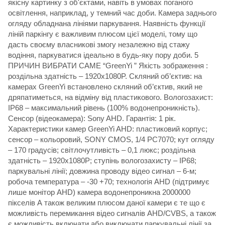
якісну картинку з об'єктами, навіть в умовах поганого
освітлення, наприклад, у темний час доби. Камера заднього
огляду обладнана лініями паркування. Наявність функції
ліній паркінгу є важливим плюсом цієї моделі, тому що
дасть своєму власникові змогу незалежно від стажу
водіння, паркуватися ідеально в будь-яку пору доби. 5
ПРИЧИН ВИБРАТИ САМЕ “GreenYi ” Якість зображення :
роздільна здатність – 1920x1080P. Скляний об’єктив: на
камерах GreenYi встановлено скляний об’єктив, який не
дряпатиметься, на відміну від пластикового. Вологозахист:
IP68 – максимальний рівень (100% водонепроникність).
Сенсор (відеокамера): Sony AHD. Гарантія: 1 рік.
Характеристики камер GreenYi AHD: пластиковий корпус;
сенсор – кольоровий, SONY CMOS, 1/4 PC7070; кут огляду
– 170 градусів; світлочутливість – 0,1 люкс; роздільна
здатність – 1920x1080P; ступінь вологозахисту – IP68;
паркувальні лінії; довжина проводу відео сигнал – 6-м;
робоча температура – -30 +70; технологія AHD (підтримує
лише монітор AHD) камера водонепроникна 2000000
пікселів А також великим плюсом даної камери є те що є
можливість перемикання відео сигналів AHD/CVBS, а також
є можливість включати або виключати паркувальні лінії за