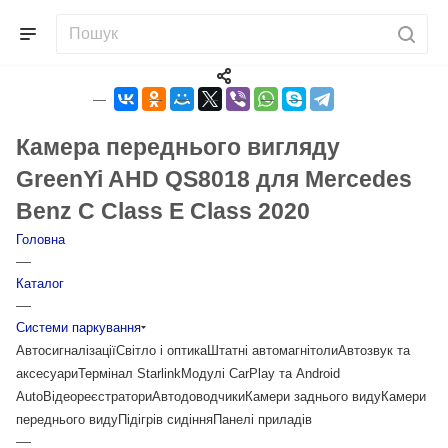
Камера переднього вигляду
GreenYi AHD QS8018 для Mercedes
Benz C Class E Class 2020
Головна
—
Каталог
—
Системи паркування
Автосигналізації
Світло і оптика
Штатні автомагнітоли
Автозвук та
аксесуари
Термінал Starlink
Модулі CarPlay та Android
Auto
Відеореєстратори
Автодоводчики
Камери заднього виду
Камери
переднього виду
Підігрів сидіння
Панелі приладів
—