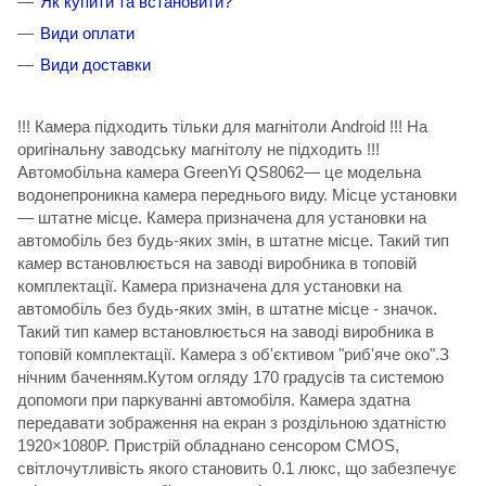
Як купити та встановити?
Види оплати
Види доставки
!!! Камера підходить тільки для магнітоли Android !!! На
оригінальну заводську магнітолу не підходить !!!
Автомобільна камера GreenYi QS8062— це модельна
водонепроникна камера переднього виду. Місце установки
— штатне місце. Камера призначена для установки на
автомобіль без будь-яких змін, в штатне місце. Такий тип
камер встановлюється на заводі виробника в топовій
комплектації. Камера призначена для установки на
автомобіль без будь-яких змін, в штатне місце - значок.
Такий тип камер встановлюється на заводі виробника в
топовій комплектації. Камера з об'єктивом "риб'яче око".З
нічним баченням.Кутом огляду 170 градусів та системою
допомоги при паркуванні автомобіля. Камера здатна
передавати зображення на екран з роздільною здатністю
1920×1080P. Пристрій обладнано сенсором CMOS,
світлочутливість якого становить 0.1 люкс, що забезпечує