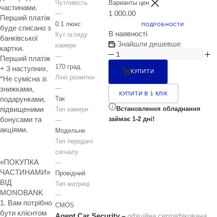
Чутливість
Варианты цен
частинами.
1 000.00
—
Перший платіж
0.1 люкс
ПОДРОБНОСТИ
буде списано з
В наявності
Кут огляду
банківської
Знайшли дешевше
камери
картки.
—
Перший платіж
170 град.
+ 3 наступних.
КУПИТИ
Лінії розмітки
*Не сумісна зі
—
знижками,
КУПИТИ В 1 КЛІК
Так
подарунками,
підвищеними
Встановлення обладнання
Тип камери
бонусами та
займає 1-2 дні!
—
акціями.
Модельне
Тип передачі
сигналу
«ПОКУПКА
—
ЧАСТИНАМИ»
Провідний
ВІД
Тип матриці
MONOBANK
—
1. Вам потрібно
CMOS
бути клієнтом
Agent Car Security –
офіційна сертифікована