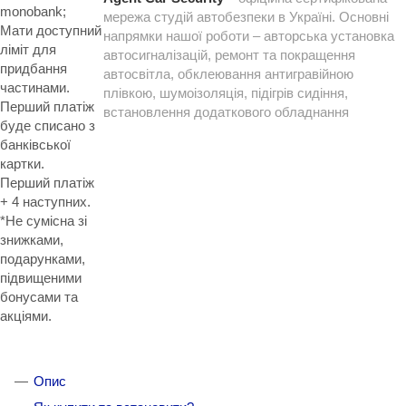
monobank;
мережа студій автобезпеки в Україні. Основні
Мати доступний
напрямки нашої роботи – авторська установка
ліміт для
автосигналізацій, ремонт та покращення
придбання
автосвітла, обклеювання антигравійною
частинами.
плівкою, шумоізоляція, підігрів сидіння,
Перший платіж
встановлення додаткового обладнання
буде списано з
банківської
картки.
Перший платіж
+ 4 наступних.
*Не сумісна зі
знижками,
подарунками,
підвищеними
бонусами та
акціями.
Опис