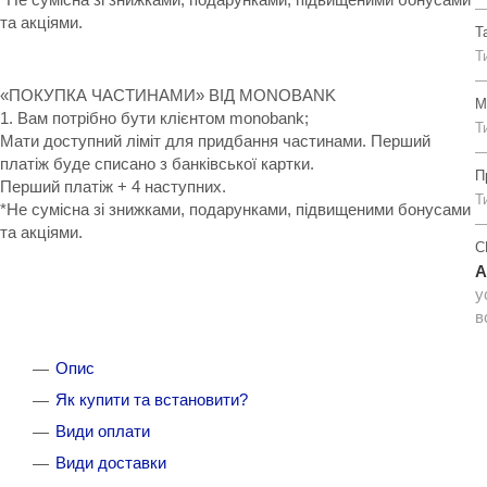
та акціями.
Т
Т
«ПОКУПКА ЧАСТИНАМИ» ВІД MONOBANK
М
1. Вам потрібно бути клієнтом monobank;
Т
Мати доступний ліміт для придбання частинами. Перший
платіж буде списано з банківської картки.
П
Перший платіж + 4 наступних.
Т
*Не сумісна зі знижками, подарунками, підвищеними бонусами
та акціями.
C
A
у
в
Опис
Як купити та встановити?
Види оплати
Види доставки