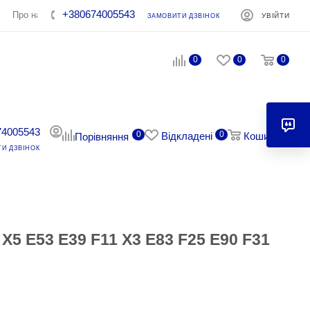
+380674005543
Про нас
Контакти
УВІЙТИ
ЗАМОВИТИ ДЗВІНОК
0
0
0
74005543
0
0
0
Відкладені
Кошик
Порівняння
И ДЗВІНОК
5 E53 E39 F11 X3 E83 F25 E90 F31