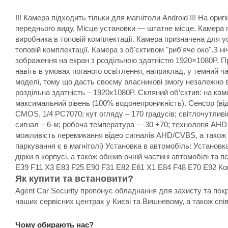
!!! Камера підходить тільки для магнітоли Android !!! На о
переднього виду. Місце установки — штатне місце. Камера п
виробника в топовій комплектації. Камера призначена для ус
топовій комплектації. Камера з об'єктивом "риб'яче око".З
зображення на екран з роздільною здатністю 1920×1080P. Пр
навіть в умовах поганого освітлення, наприклад, у темний ч
моделі, тому що дасть своєму власникові змогу незалежно 
роздільна здатність – 1920x1080P. Скляний об’єктив: на кам
максимальний рівень (100% водонепроникність). Сенсор (від
CMOS, 1/4 PC7070; кут огляду – 170 градусів; світлочутливіс
сигнал – 6-м; робоча температура – -30 +70; технологія AH
можливість перемикання відео сигналів AHD/CVBS, а також 
паркування є в магнітолі) Установка в автомобіль: Установк
дірки в корпусі, а також обшив очній частині автомобілі та
E39 F11 X3 E83 F25 E90 F31 E82 E61 X1 E84 F48 E70 E92 Ком
Як купити та встановити?
Agent Car Security пропонує обладнання для захисту та пок
наших сервісних центрах у Києві та Вишневому, а також спі
Чому обирають нас?