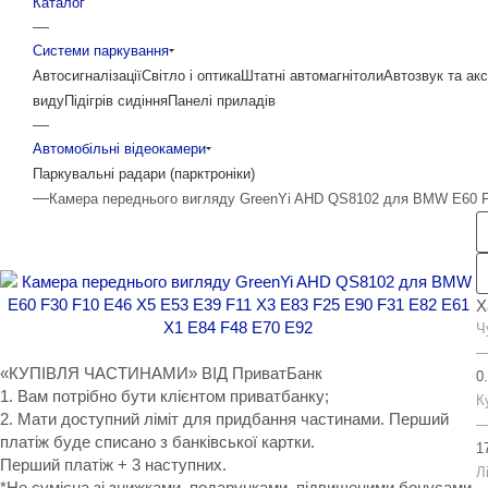
Каталог
—
Системи паркування
Автосигналізації
Світло і оптика
Штатні автомагнітоли
Автозвук та ак
виду
Підігрів сидіння
Панелі приладів
—
Автомобільні відеокамери
Паркувальні радари (парктроніки)
—
Камера переднього вигляду GreenYi AHD QS8102 для BMW E60 F3
Х
Ч
«КУПІВЛЯ ЧАСТИНАМИ» ВІД ПриватБанк
0
1. Вам потрібно бути клієнтом приватбанку;
К
2. Мати доступний ліміт для придбання частинами. Перший
платіж буде списано з банківської картки.
1
Перший платіж + 3 наступних.
Л
*Не сумісна зі знижками, подарунками, підвищеними бонусами