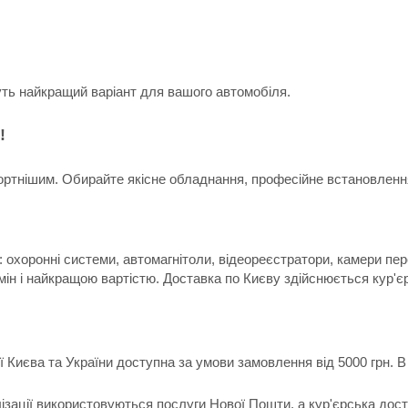
уть найкращий варіант для вашого автомобіля.
!
ртнішим. Обирайте якісне обладнання, професійне встановлення 
 охоронні системи, автомагнітоли, відеореєстратори, камери пер
мін і найкращою вартістю. Доставка по Києву здійснюється кур'є
ії Києва та України доступна за умови замовлення від 5000 грн.
лізації використовуються послуги Нової Пошти, а кур'єрська дос