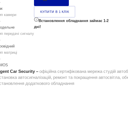
—
ак
КУПИТИ В 1 КЛІК
ип камери
Встановлення обладнання займає 1-2
—
дні!
одельне
ип передачі сигналу
—
ровідний
ип матриці
—
MOS
gent Car Security –
офіційна сертифікована мережа студій автоб
становка автосигналізацій, ремонт та покращення автосвітла, обк
становлення додаткового обладнання