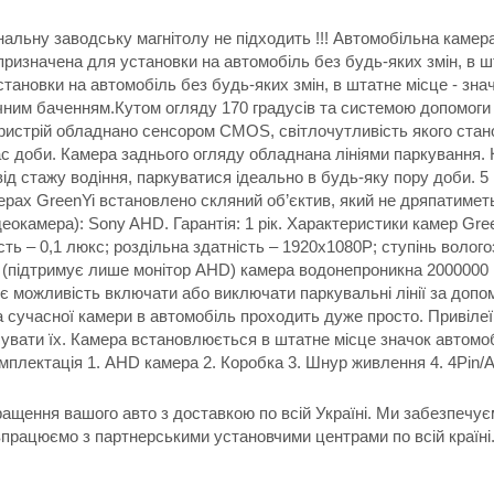
ригінальну заводську магнітолу не підходить !!! Автомобільна к
ризначена для установки на автомобіль без будь-яких змін, в ш
тановки на автомобіль без будь-яких змін, в штатне місце - зна
 нічним баченням.Кутом огляду 170 градусів та системою допомог
истрій обладнано сенсором CMOS, світлочутливість якого станов
ас доби. Камера заднього огляду обладнана лініями паркування. Н
від стажу водіння, паркуватися ідеально в будь-яку пору доби
ерах GreenYi встановлено скляний об’єктив, який не дряпатиметьс
еокамера): Sony AHD. Гарантія: 1 рік. Характеристики камер Gr
ть – 0,1 люкс; роздільна здатність – 1920x1080P; ступінь волого
D (підтримує лише монітор AHD) камера водонепроникна 2000000 
є можливість включати або виключати паркувальні лінії за допо
а сучасної камери в автомобіль проходить дуже просто. Привілеї
 псувати їх. Камера встановлюється в штатне місце значок автом
плектація 1. AHD камера 2. Коробка 3. Шнур живлення 4. 4Pin/AV
ращення вашого авто з доставкою по всій Україні. Ми забезпечу
впрацюємо з партнерськими установчими центрами по всій країні