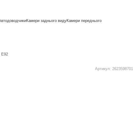
Автодоводчики
Камери заднього виду
Камери переднього
 E92
Артикул:
2623598701