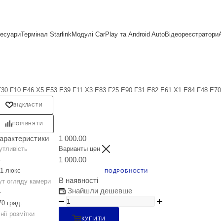
сесуари
Термінал Starlink
Модулі CarPlay та Android Auto
Відеореєстратори
0 F10 E46 X5 E53 E39 F11 X3 E83 F25 E90 F31 E82 E61 X1 E84 F48 E70
ВІДКЛАСТИ
ПОРІВНЯТИ
арактеристики
1 000.00
утливість
Варианты цен
1 000.00
—
.1 люкс
ПОДРОБНОСТИ
В наявності
ут огляду камери
Знайшли дешевше
—
70 град.
інії розмітки
КУПИТИ