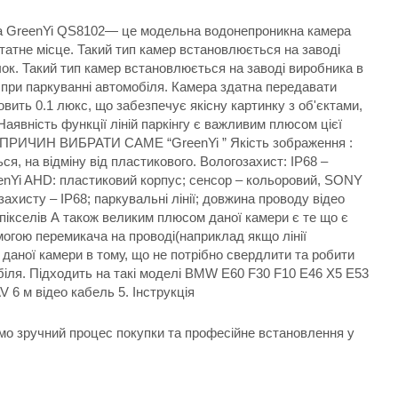
амера GreenYi QS8102— це модельна водонепроникна камера
татне місце. Такий тип камер встановлюється на заводі
чок. Такий тип камер встановлюється на заводі виробника в
и при паркуванні автомобіля. Камера здатна передавати
ить 0.1 люкс, що забезпечує якісну картинку з об'єктами,
аявність функції ліній паркінгу є важливим плюсом цієї
. 5 ПРИЧИН ВИБРАТИ САМЕ “GreenYi ” Якість зображення :
я, на відміну від пластикового. Вологозахист: IP68 –
eenYi AHD: пластиковий корпус; сенсор – кольоровий, SONY
захисту – IP68; паркувальні лінії; довжина проводу відео
пікселів А також великим плюсом даної камери є те що є
могою перемикача на проводі(наприклад якщо лінії
 даної камери в тому, що не потрібно свердлити та робити
обіля. Підходить на такі моделі BMW E60 F30 F10 E46 X5 E53
 6 м відео кабель 5. Інструкція
ємо зручний процес покупки та професійне встановлення у
.