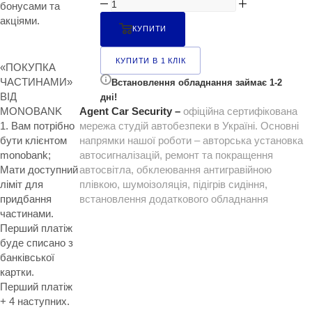
бонусами та
акціями.
КУПИТИ
КУПИТИ В 1 КЛІК
«ПОКУПКА
ЧАСТИНАМИ»
Встановлення обладнання займає 1-2
ВІД
дні!
MONOBANK
Agent Car Security –
офіційна сертифікована
1. Вам потрібно
мережа студій автобезпеки в Україні. Основні
бути клієнтом
напрямки нашої роботи – авторська установка
monobank;
автосигналізацій, ремонт та покращення
Мати доступний
автосвітла, обклеювання антигравійною
ліміт для
плівкою, шумоізоляція, підігрів сидіння,
придбання
встановлення додаткового обладнання
частинами.
Перший платіж
буде списано з
банківської
картки.
Перший платіж
+ 4 наступних.