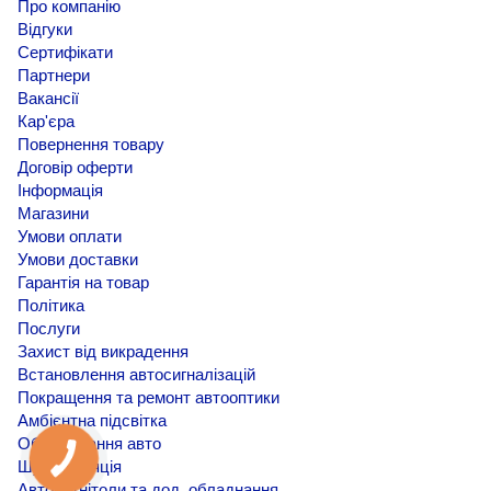
Про компанію
Відгуки
Сертифікати
Партнери
Вакансії
Кар'єра
Повернення товару
Договір оферти
Інформація
Магазини
Умови оплати
Умови доставки
Гарантія на товар
Політика
Послуги
Захист від викрадення
Встановлення автосигналізацій
Покращення та ремонт автооптики
Амбієнтна підсвітка
Обклеювання авто
Шумоізоляція
Автомагнітоли та дод. обладнання