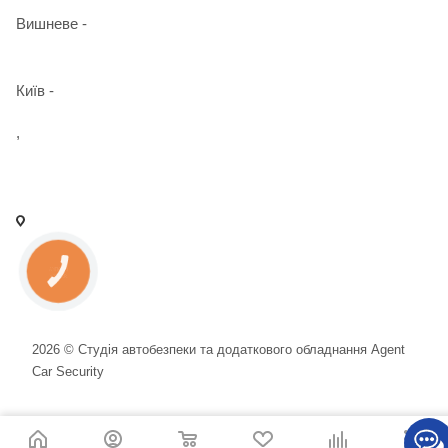
Вишневе -
+38 098 090 15 01
Київ -
+38 098 989 03 30
,
+38 097 125 72 42
info@agent-security.com.ua
- м. Київ, вул. Сирецька, 33 Х
- м. Вишневе, вул. Київська, 2
КНОПКА
ЗВ'ЯЗКУ
2026 © Студія автобезпеки та додаткового обладнання Agent
Car Security