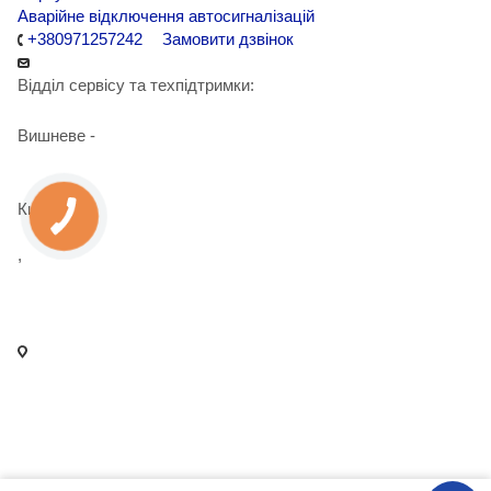
Аварійне відключення автосигналізацій
+380971257242
Замовити дзвінок
Відділ сервісу та техпідтримки:
Вишневе -
+38 098 090 15 01
Київ -
+38 098 989 03 30
,
+38 097 125 72 42
info@agent-security.com.ua
- м. Київ, вул. Сирецька, 33 Х
- м. Вишневе, вул. Київська, 2